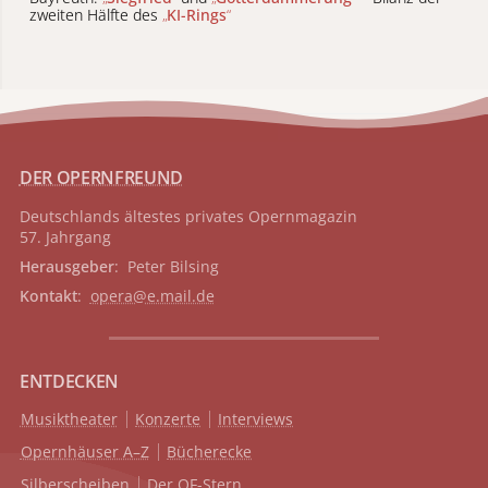
zweiten Hälfte des
„
KI-Rings
“
DER OPERNFREUND
Deutschlands ältestes privates
Opernmagazin
57. Jahrgang
Herausgeber
: Peter Bilsing
Kontakt
:
opera@e.mail.de
ENTDECKEN
Musiktheater
Konzerte
Interviews
Opernhäuser A–Z
Bücherecke
Silberscheiben
Der OF-Stern