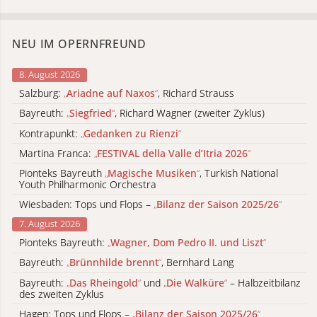
NEU IM OPERNFREUND
8. August 2026
Salzburg:
„
Ariadne auf Naxos
“
, Richard Strauss
Bayreuth:
„
Siegfried
“
, Richard Wagner (zweiter Zyklus)
Kontrapunkt:
„
Gedanken zu Rienzi
“
Martina Franca:
„
FESTIVAL della Valle d’Itria 2026
“
Pionteks Bayreuth
„
Magische Musiken
“
, Turkish National
Youth Philharmonic Orchestra
Wiesbaden: Tops und Flops –
„
Bilanz der Saison 2025/26
“
7. August 2026
Pionteks Bayreuth:
„
Wagner, Dom Pedro II. und Liszt
“
Bayreuth:
„
Brünnhilde brennt
“
, Bernhard Lang
Bayreuth:
„
Das Rheingold
“
und
„
Die Walküre
“
– Halbzeitbilanz
des zweiten Zyklus
Hagen: Tops und Flops –
„
Bilanz der Saison 2025/26
“