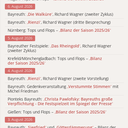
6. August 2026
Bayreuth:
„
Die Walküre
“
, Richard Wagner (zweiter Zyklus)
Bayreuth:
„
Rienzi
“
, Richard Wagner (dritte Besprechung)
Nürnberg: Tops und Flops –
„
Bilanz der Saison 2025/26
“
5. August 2026
Bayreuther Festspiele:
„
Das Rheingold
“
, Richard Wagner
(zweiter Zyklus)
Krefeld/Mönchengladbach: Tops und Flops –
„
Bilanz
der Saison 2025/26
“
4. August 2026
Bayreuth:
„
Rienzi
“
, Richard Wagner (zweite Vorstellung)
Bayreuth: Gedenkveranstaltung
„
Verstummte Stimmen
“
mit
Michel Friedman
Pionteks Bayreuth:
„
Christa Pawlofsky: Bayreuths große
Verpflichtung - Die Festspielzeit im Spiegel der Presse
“
Gießen: Tops und Flops –
„
Bilanz der Saison 2025/26
“
3. August 2026
Bayreuth:
„
Siegfried
“
und
„
Götterdämmerung
“
– Bilanz der