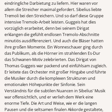
eindringliche Darbietung zu liefern. Hier waren vor
allem die Streicher maximal gefordert. Sibelius liebte
Tremoli bei den Streichern. Und so darf diese Gruppe
intensive Tremolo-Arbeit leisten. Guggeis hat dies
vorzüglich erarbeitet, denn bei seinem Dirigat
erklangen die gefühlt endlosen Tremolo-Abschnitte
minutiös ausdifferenziert. Und auch die Bläser hatten
ihre großen Momente. Ein Wonneschauer ging durch
das Publikum, als die Hörner im strahlenden Es-Dur
das Schwanen-Motiv zelebrierten. Das Dirigat von
Thomas Guggeis war packend und einfühlsam zugleich.
Er leitete das Orchester mit großer Hingabe und führte
die Musiker durch die komplexen Strukturen und
emotionalen Höhepunkte der Sinfonie. Sein
Verständnis für die subtilen Nuancen in Sibelius‘ Musik
war offensichtlich, und er verlieh dem Werk eine
enorme Tiefe. Die Art und Weise, wie er die langen
Pausen und die seltsamen finalen Akkorde gestaltete,