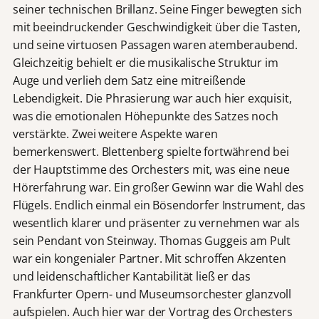
seiner technischen Brillanz. Seine Finger bewegten sich
mit beeindruckender Geschwindigkeit über die Tasten,
und seine virtuosen Passagen waren atemberaubend.
Gleichzeitig behielt er die musikalische Struktur im
Auge und verlieh dem Satz eine mitreißende
Lebendigkeit. Die Phrasierung war auch hier exquisit,
was die emotionalen Höhepunkte des Satzes noch
verstärkte. Zwei weitere Aspekte waren
bemerkenswert. Blettenberg spielte fortwährend bei
der Hauptstimme des Orchesters mit, was eine neue
Hörerfahrung war. Ein großer Gewinn war die Wahl des
Flügels. Endlich einmal ein Bösendorfer Instrument, das
wesentlich klarer und präsenter zu vernehmen war als
sein Pendant von Steinway. Thomas Guggeis am Pult
war ein kongenialer Partner. Mit schroffen Akzenten
und leidenschaftlicher Kantabilität ließ er das
Frankfurter Opern- und Museumsorchester glanzvoll
aufspielen. Auch hier war der Vortrag des Orchesters