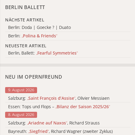
BERLIN BALLETT
NÄCHSTE ARTIKEL
Berlin: Doda | Goecke ? | Duato
Berlin:
„
Polina & Friends
“
NEUESTER ARTIKEL
Berlin, Ballett:
„
Fearful Symmetries
“
NEU IM OPERNFREUND
9. August 2026
Salzburg:
„
Saint François d’Assise
“
, Olivier Messiaen
Essen: Tops und Flops –
„
Bilanz der Saison 2025/26
“
8. August 2026
Salzburg:
„
Ariadne auf Naxos
“
, Richard Strauss
Bayreuth:
„
Siegfried
“
, Richard Wagner (zweiter Zyklus)