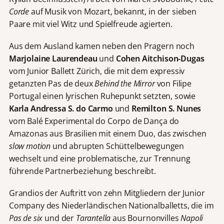
Corde
auf Musik von Mozart, bekannt, in der sieben
Paare mit viel Witz und Spielfreude agierten.
Aus dem Ausland kamen neben den Pragern noch
Marjolaine Laurendeau
und
Cohen Aitchison-Dugas
vom Junior Ballett Zürich, die mit dem expressiv
getanzten Pas de deux
Behind the Mirror
von Filipe
Portugal einen lyrischen Ruhepunkt setzten, sowie
Karla Andressa S. do Carmo
und
Remilton S.
Nunes
vom Balé Experimental do Corpo de Dança do
Amazonas aus Brasilien mit einem Duo, das zwischen
slow motion
und abrupten Schüttelbewegungen
wechselt und eine problematische, zur Trennung
führende Partnerbeziehung beschreibt.
Grandios der Auftritt von zehn Mitgliedern der Junior
Company des Niederländischen Nationalballetts, die im
Pas de six
und der
Tarantella
aus Bournonvilles
Napoli