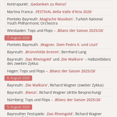
Kontrapunkt:
„
Gedanken zu Rienzi
“
Martina Franca:
„
FESTIVAL della Valle d’Itria 2026
“
Pionteks Bayreuth
„
Magische Musiken
“
, Turkish National
Youth Philharmonic Orchestra
Wiesbaden: Tops und Flops –
„
Bilanz der Saison 2025/26
“
7. August 2026
Pionteks Bayreuth:
„
Wagner, Dom Pedro II. und Liszt
“
Bayreuth:
„
Brünnhilde brennt
“
, Bernhard Lang
Bayreuth:
„
Das Rheingold
“
und
„
Die Walküre
“
– Halbzeitbilanz
des zweiten Zyklus
Hagen: Tops und Flops –
„
Bilanz der Saison 2025/26
“
6. August 2026
Bayreuth:
„
Die Walküre
“
, Richard Wagner (zweiter Zyklus)
Bayreuth:
„
Rienzi
“
, Richard Wagner (dritte Besprechung)
Nürnberg: Tops und Flops –
„
Bilanz der Saison 2025/26
“
5. August 2026
Bayreuther Festspiele:
„
Das Rheingold
“
, Richard Wagner