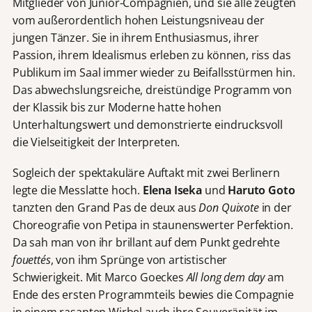
Mitglieder von Junior-Compagnien, und sie alle zeugten
vom außerordentlich hohen Leistungsniveau der
jungen Tänzer. Sie in ihrem Enthusiasmus, ihrer
Passion, ihrem Idealismus erleben zu können, riss das
Publikum im Saal immer wieder zu Beifallsstürmen hin.
Das abwechslungsreiche, dreistündige Programm von
der Klassik bis zur Moderne hatte hohen
Unterhaltungswert und demonstrierte eindrucksvoll
die Vielseitigkeit der Interpreten.
Sogleich der spektakuläre Auftakt mit zwei Berlinern
legte die Messlatte hoch.
Elena Iseka
und
Haruto Goto
tanzten den Grand Pas de deux aus
Don Quixote
in der
Choreografie von Petipa in staunenswerter Perfektion.
Da sah man von ihr brillant auf dem Punkt gedrehte
fouettés
, von ihm Sprünge von artistischer
Schwierigkeit. Mit Marco Goeckes
All long dem day
am
Ende des ersten Programmteils bewies die Compagnie
in einem rasanten Wirbel auch ihre Souveränität im