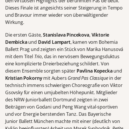
den virtuosen Highlights der berühmten Pas de deux.
Dieses Finale ist angesichts seiner Steigerung in Tempo
und Bravour immer wieder von überwältigender
Wirkung.
Die ersten Gäste,
Stanislava Pincekova
,
Viktorie
Dembicka
und
David
Lampart
, kamen vom Bohemia
Ballett Prag und zeigten ein Stück von Marika Hanusová
mit dem Titel
Trio
, das in nervösem Bewegungsduktus
eine komplizierte Dreierbeziehung schildert. Von
diesem Ensemble sorgten später
Pavlina Kopecka
und
Kristian Pokorny
mit Aubers
Grand Pas Classique
in der
technisch immens schwierigen Choreografie von Viktor
Gsovsky für einen umjubelten Höhepunkt. Mitglieder
des NRW-Juniorballett Dortmund zeigten in zwei
Beiträgen von Godani und Peng Wang vital-sportiven
und vor Energie berstenden Tanz. Das Bayerische
Junior Ballett München machte mit einer (deutlich von
Kylián beeinflussten) Arbeit von Marek Svobodnik,
Petite