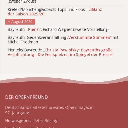
(zweiter Zyklus)
Krefeld/Mönchengladbach: Tops und Flops –
„
Bilanz
der Saison 2025/26
“
4. August 2026
Bayreuth:
„
Rienzi
“
, Richard Wagner (zweite Vorstellung)
Bayreuth: Gedenkveranstaltung
„
Verstummte Stimmen
“
mit
Michel Friedman
Pionteks Bayreuth:
„
Christa Pawlofsky: Bayreuths große
Verpflichtung - Die Festspielzeit im Spiegel der Presse
“
DER OPERNFREUND
Deutschlands ältestes privates
Opernmagazin
57. Jahrgang
Herausgeber
: Peter Bilsing