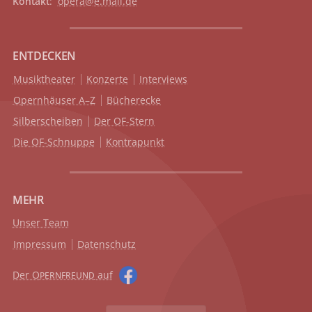
Kontakt
:
opera@e.mail.de
ENTDECKEN
Musiktheater
Konzerte
Interviews
Opernhäuser A–Z
Bücherecke
Silberscheiben
Der OF-Stern
Die OF-Schnuppe
Kontrapunkt
MEHR
Unser Team
Impressum
Datenschutz
Der O
auf
PERNFREUND