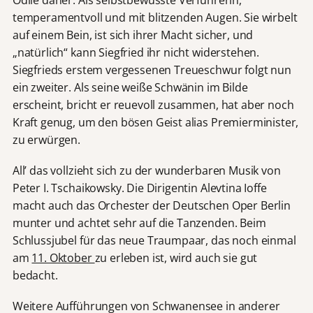
Odile daher. Als selbstbewusste Verführerin,
temperamentvoll und mit blitzenden Augen. Sie wirbelt
auf einem Bein, ist sich ihrer Macht sicher, und
„natürlich“ kann Siegfried ihr nicht widerstehen.
Siegfrieds erstem vergessenen Treueschwur folgt nun
ein zweiter. Als seine weiße Schwänin im Bilde
erscheint, bricht er reuevoll zusammen, hat aber noch
Kraft genug, um den bösen Geist alias Premierminister,
zu erwürgen.
All’ das vollzieht sich zu der wunderbaren Musik von
Peter I. Tschaikowsky. Die Dirigentin Alevtina Ioffe
macht auch das Orchester der Deutschen Oper Berlin
munter und achtet sehr auf die Tanzenden. Beim
Schlussjubel für das neue Traumpaar, das noch einmal
am
11. Oktober
zu erleben ist, wird auch sie gut
bedacht.
Weitere Aufführungen von Schwanensee in anderer