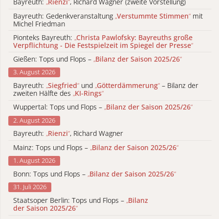
Bayreuth:
„
Rienzi
“
, Richard Wagner (zweite Vorstellung)
Bayreuth: Gedenkveranstaltung
„
Verstummte Stimmen
“
mit
Michel Friedman
Pionteks Bayreuth:
„
Christa Pawlofsky: Bayreuths große
Verpflichtung - Die Festspielzeit im Spiegel der Presse
“
Gießen: Tops und Flops –
„
Bilanz der Saison 2025/26
“
3. August 2026
Bayreuth:
„
Siegfried
“
und
„
Götterdämmerung
“
– Bilanz der
zweiten Hälfte des
„
KI-Rings
“
Wuppertal: Tops und Flops –
„
Bilanz der Saison 2025/26
“
2. August 2026
Bayreuth:
„
Rienzi
“
, Richard Wagner
Mainz: Tops und Flops –
„
Bilanz der Saison 2025/26
“
1. August 2026
Bonn: Tops und Flops –
„
Bilanz der Saison 2025/26
“
31. Juli 2026
Staatsoper Berlin: Tops und Flops –
„
Bilanz
der Saison 2025/26
“