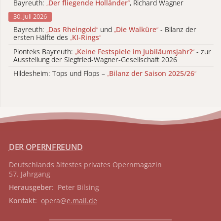
Bayreuth:
„
Der fliegende Holländer
“
, Richard Wagner
30. Juli 2026
Bayreuth:
„
Das Rheingold
“
und
„
Die Walküre
“
- Bilanz der
ersten Hälfte des
„
KI-Rings
“
Pionteks Bayreuth:
„
Keine Festspiele im Jubiläumsjahr?
“
- zur
Ausstellung der Siegfried-Wagner-Gesellschaft 2026
Hildesheim: Tops und Flops –
„
Bilanz der Saison 2025/26
“
DER OPERNFREUND
Deutschlands ältestes privates
Opernmagazin
57. Jahrgang
Herausgeber
: Peter Bilsing
Kontakt
:
opera@e.mail.de