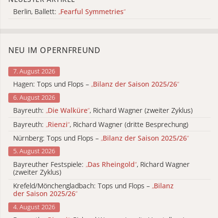
Berlin, Ballett:
„
Fearful Symmetries
“
NEU IM OPERNFREUND
7. August 2026
Hagen: Tops und Flops –
„
Bilanz der Saison 2025/26
“
6. August 2026
Bayreuth:
„
Die Walküre
“
, Richard Wagner (zweiter Zyklus)
Bayreuth:
„
Rienzi
“
, Richard Wagner (dritte Besprechung)
Nürnberg: Tops und Flops –
„
Bilanz der Saison 2025/26
“
5. August 2026
Bayreuther Festspiele:
„
Das Rheingold
“
, Richard Wagner
(zweiter Zyklus)
Krefeld/Mönchengladbach: Tops und Flops –
„
Bilanz
der Saison 2025/26
“
4. August 2026