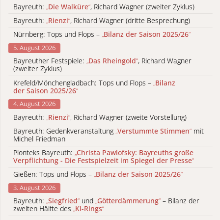
Bayreuth:
„
Die Walküre
“
, Richard Wagner (zweiter Zyklus)
Bayreuth:
„
Rienzi
“
, Richard Wagner (dritte Besprechung)
Nürnberg: Tops und Flops –
„
Bilanz der Saison 2025/26
“
5. August 2026
Bayreuther Festspiele:
„
Das Rheingold
“
, Richard Wagner
(zweiter Zyklus)
Krefeld/Mönchengladbach: Tops und Flops –
„
Bilanz
der Saison 2025/26
“
4. August 2026
Bayreuth:
„
Rienzi
“
, Richard Wagner (zweite Vorstellung)
Bayreuth: Gedenkveranstaltung
„
Verstummte Stimmen
“
mit
Michel Friedman
Pionteks Bayreuth:
„
Christa Pawlofsky: Bayreuths große
Verpflichtung - Die Festspielzeit im Spiegel der Presse
“
Gießen: Tops und Flops –
„
Bilanz der Saison 2025/26
“
3. August 2026
Bayreuth:
„
Siegfried
“
und
„
Götterdämmerung
“
– Bilanz der
zweiten Hälfte des
„
KI-Rings
“