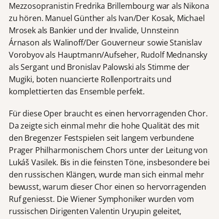
Mezzosopranistin Fredrika Brillembourg war als Nikona
zu hören. Manuel Günther als Ivan/Der Kosak, Michael
Mrosek als Bankier und der Invalide, Unnsteinn
Árnason als Walinoff/Der Gouverneur sowie Stanislav
Vorobyov als Hauptmann/Aufseher, Rudolf Mednansky
als Sergant und Bronislav Palowski als Stimme der
Mugiki, boten nuancierte Rollenportraits und
komplettierten das Ensemble perfekt.
Für diese Oper braucht es einen hervorragenden Chor.
Da zeigte sich einmal mehr die hohe Qualität des mit
den Bregenzer Festspielen seit langem verbundene
Prager Philharmonischem Chors unter der Leitung von
Lukáš Vasilek. Bis in die feinsten Töne, insbesondere bei
den russischen Klängen, wurde man sich einmal mehr
bewusst, warum dieser Chor einen so hervorragenden
Ruf geniesst. Die Wiener Symphoniker wurden vom
russischen Dirigenten Valentin Uryupin geleitet,