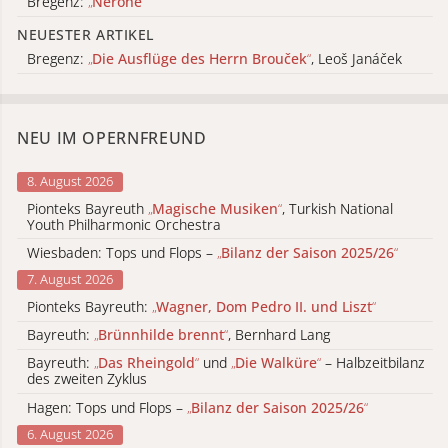
Bregenz:
„
Nerone
“
NEUESTER ARTIKEL
Bregenz:
„
Die Ausflüge des Herrn Brouček
“
, Leoš Janáček
NEU IM OPERNFREUND
8. August 2026
Pionteks Bayreuth
„
Magische Musiken
“
, Turkish National
Youth Philharmonic Orchestra
Wiesbaden: Tops und Flops –
„
Bilanz der Saison 2025/26
“
7. August 2026
Pionteks Bayreuth:
„
Wagner, Dom Pedro II. und Liszt
“
Bayreuth:
„
Brünnhilde brennt
“
, Bernhard Lang
Bayreuth:
„
Das Rheingold
“
und
„
Die Walküre
“
– Halbzeitbilanz
des zweiten Zyklus
Hagen: Tops und Flops –
„
Bilanz der Saison 2025/26
“
6. August 2026