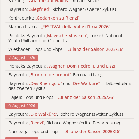
Salzburg:
„
Ariadne auf Naxos
“
, Richard Strauss
Bayreuth:
„
Siegfried
“
, Richard Wagner (zweiter Zyklus)
Kontrapunkt:
„
Gedanken zu Rienzi
“
Martina Franca:
„
FESTIVAL della Valle d’Itria 2026
“
Pionteks Bayreuth
„
Magische Musiken
“
, Turkish National
Youth Philharmonic Orchestra
Wiesbaden: Tops und Flops –
„
Bilanz der Saison 2025/26
“
7. August 2026
Pionteks Bayreuth:
„
Wagner, Dom Pedro II. und Liszt
“
Bayreuth:
„
Brünnhilde brennt
“
, Bernhard Lang
Bayreuth:
„
Das Rheingold
“
und
„
Die Walküre
“
– Halbzeitbilanz
des zweiten Zyklus
Hagen: Tops und Flops –
„
Bilanz der Saison 2025/26
“
6. August 2026
Bayreuth:
„
Die Walküre
“
, Richard Wagner (zweiter Zyklus)
Bayreuth:
„
Rienzi
“
, Richard Wagner (dritte Besprechung)
Nürnberg: Tops und Flops –
„
Bilanz der Saison 2025/26
“