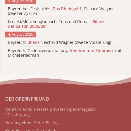
5. August 2026
Bayreuther Festspiele:
„
Das Rheingold
“
, Richard Wagner
(zweiter Zyklus)
Krefeld/Mönchengladbach: Tops und Flops –
„
Bilanz
der Saison 2025/26
“
4. August 2026
Bayreuth:
„
Rienzi
“
, Richard Wagner (zweite Vorstellung)
Bayreuth: Gedenkveranstaltung
„
Verstummte Stimmen
“
mit
Michel Friedman
DER OPERNFREUND
Deutschlands ältestes privates
Opernmagazin
57. Jahrgang
Herausgeber
: Peter Bilsing
Kontakt
:
opera@e.mail.de