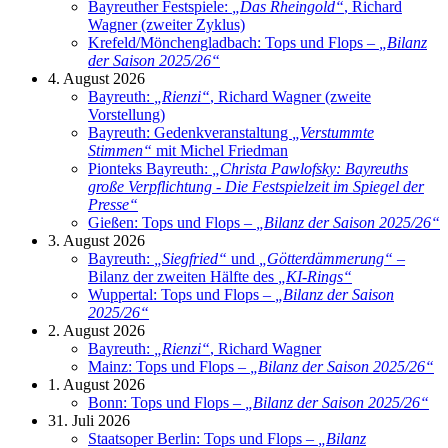
Bayreuther Festspiele:
„
Das Rheingold
“
, Richard
Wagner (zweiter Zyklus)
Krefeld/Mönchengladbach: Tops und Flops –
„
Bilanz
der Saison 2025/26
“
4. August 2026
Bayreuth:
„
Rienzi
“
, Richard Wagner (zweite
Vorstellung)
Bayreuth: Gedenkveranstaltung
„
Verstummte
Stimmen
“
mit Michel Friedman
Pionteks Bayreuth:
„
Christa Pawlofsky: Bayreuths
große Verpflichtung - Die Festspielzeit im Spiegel der
Presse
“
Gießen: Tops und Flops –
„
Bilanz der Saison 2025/26
“
3. August 2026
Bayreuth:
„
Siegfried
“
und
„
Götterdämmerung
“
–
Bilanz der zweiten Hälfte des
„
KI-Rings
“
Wuppertal: Tops und Flops –
„
Bilanz der Saison
2025/26
“
2. August 2026
Bayreuth:
„
Rienzi
“
, Richard Wagner
Mainz: Tops und Flops –
„
Bilanz der Saison 2025/26
“
1. August 2026
Bonn: Tops und Flops –
„
Bilanz der Saison 2025/26
“
31. Juli 2026
Staatsoper Berlin: Tops und Flops –
„
Bilanz