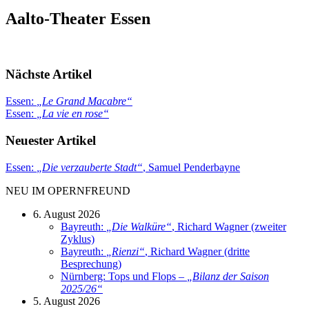
Aalto-Theater Essen
Nächste Artikel
Essen:
„
Le Grand Macabre
“
Essen:
„
La vie en rose
“
Neuester Artikel
Essen:
„
Die verzauberte Stadt
“
, Samuel Penderbayne
NEU IM OPERNFREUND
6. August 2026
Bayreuth:
„
Die Walküre
“
, Richard Wagner (zweiter
Zyklus)
Bayreuth:
„
Rienzi
“
, Richard Wagner (dritte
Besprechung)
Nürnberg: Tops und Flops –
„
Bilanz der Saison
2025/26
“
5. August 2026