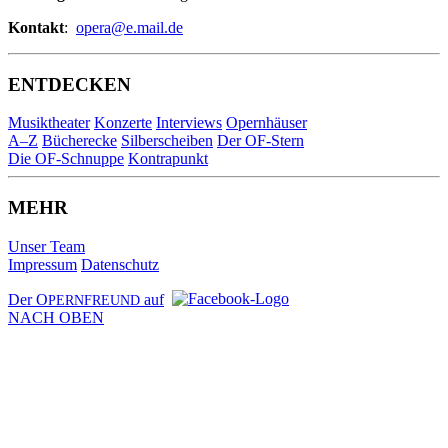
Kontakt
:
opera@e.mail.de
ENTDECKEN
Musiktheater
Konzerte
Interviews
Opernhäuser
A–Z
Bücherecke
Silberscheiben
Der OF-Stern
Die OF-Schnuppe
Kontrapunkt
MEHR
Unser Team
Impressum
Datenschutz
Der O
auf
PERNFREUND
NACH OBEN