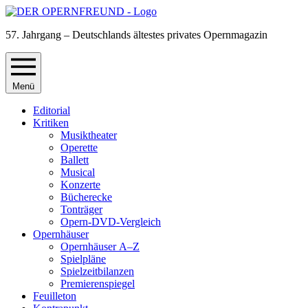
57. Jahrgang – Deutschlands ältestes privates Opernmagazin
Menü
Editorial
Kritiken
Musiktheater
Operette
Ballett
Musical
Konzerte
Bücherecke
Tonträger
Opern-DVD-Vergleich
Opernhäuser
Opernhäuser A–Z
Spielpläne
Spielzeitbilanzen
Premierenspiegel
Feuilleton