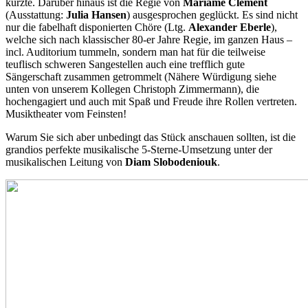
kürzte. Darüber hinaus ist die Regie von
Mariame Clément
(Ausstattung:
Julia Hansen
) ausgesprochen geglückt. Es sind nicht
nur die fabelhaft disponierten Chöre (Ltg.
Alexander Eberle
),
welche sich nach klassischer 80-er Jahre Regie, im ganzen Haus –
incl. Auditorium tummeln, sondern man hat für die teilweise
teuflisch schweren Sangestellen auch eine trefflich gute
Sängerschaft zusammen getrommelt (Nähere Würdigung siehe
unten von unserem Kollegen Christoph Zimmermann), die
hochengagiert und auch mit Spaß und Freude ihre Rollen vertreten.
Musiktheater vom Feinsten!
Warum Sie sich aber unbedingt das Stück anschauen sollten, ist die
grandios perfekte musikalische 5-Sterne-Umsetzung unter der
musikalischen Leitung von
Diam Slobodeniouk
.