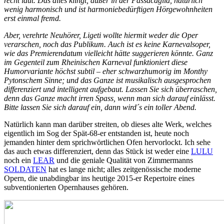
recht laut. Das alles klingt, außer in der Passacaglia, natürlich
wenig harmonisch und ist harmoniebedürftigen Hörgewohnheiten
erst einmal fremd.
Aber, verehrte Neuhörer, Ligeti wollte hiermit weder die Oper
verarschen, noch das Publikum. Auch ist es keine Karnevalsoper,
wie das Premierendatum vielleicht hätte suggerieren könnte. Ganz
im Gegenteil zum Rheinischen Karneval funktioniert diese
Humorvariante höchst subtil – eher schwarzhumorig im Monthy
Pytonschem Sinne; und das Ganze ist musikalisch ausgesprochen
differenziert und intelligent aufgebaut. Lassen Sie sich überraschen,
denn das Ganze macht irren Spass, wenn man sich darauf einlässt.
Bitte lassen Sie sich darauf ein, dann wird´s ein toller Abend.
Natürlich kann man darüber streiten, ob dieses alte Werk, welches
eigentlich im Sog der Spät-68-er entstanden ist, heute noch
jemanden hinter dem sprichwörtlichen Ofen hervorlockt. Ich sehe
das auch etwas differenziert, denn das Stück ist weder eine
LULU
noch ein
LEAR
und die geniale Qualität von Zimmermanns
SOLDATEN
hat es lange nicht; alles zeitgenössische moderne
Opern, die unabdingbar ins heutige 2015-er Repertoire eines
subventionierten Opernhauses gehören.