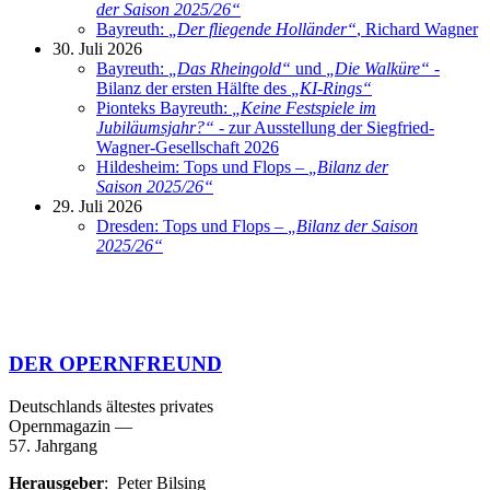
der Saison 2025/26
“
Bayreuth:
„
Der fliegende Holländer
“
, Richard Wagner
30. Juli 2026
Bayreuth:
„
Das Rheingold
“
und
„
Die Walküre
“
-
Bilanz der ersten Hälfte des
„
KI-Rings
“
Pionteks Bayreuth:
„
Keine Festspiele im
Jubiläumsjahr?
“
- zur Ausstellung der Siegfried-
Wagner-Gesellschaft 2026
Hildesheim: Tops und Flops –
„
Bilanz der
Saison 2025/26
“
29. Juli 2026
Dresden: Tops und Flops –
„
Bilanz der Saison
2025/26
“
DER OPERNFREUND
Deutschlands ältestes privates
Opernmagazin
—
57. Jahrgang
Herausgeber
: Peter Bilsing