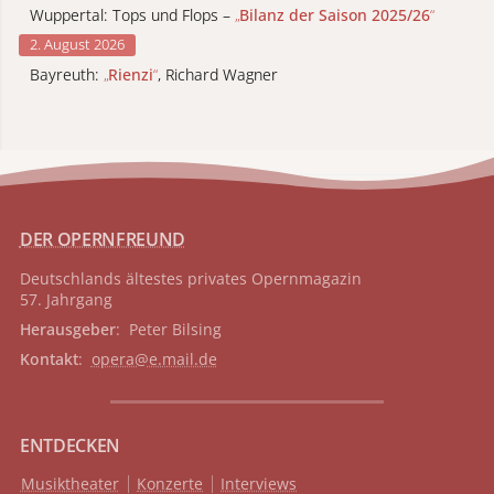
Wuppertal: Tops und Flops –
„
Bilanz der Saison 2025/26
“
2. August 2026
Bayreuth:
„
Rienzi
“
, Richard Wagner
DER OPERNFREUND
Deutschlands ältestes privates
Opernmagazin
57. Jahrgang
Herausgeber
: Peter Bilsing
Kontakt
:
opera@e.mail.de
ENTDECKEN
Musiktheater
Konzerte
Interviews