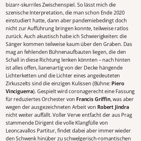
bizarr-skurriles Zwischenspiel. So lässt mich die
szenische Interpretation, die man schon Ende 2020
einstudiert hatte, dann aber pandemiebedingt doch
nicht zur Aufführung bringen konnte, teilweise ratlos
zurück. Auch akustisch habe ich Schwierigkeiten: die
Sänger kommen teilweise kaum über den Graben. Das
mag an fehlenden Bühnenaufbauten liegen, die den
Schall in diese Richtung lenken könnten – nach hinten
ist alles offen, lianenartig von der Decke hängende
Lichterketten und die Lichter eines angedeuteten
Zirkuszelts sind die einzigen Kulissen (Bühne:
Piero
Vinciguerra
). Gespielt wird coronagerecht eine Fassung
für reduziertes Orchester von
Francis Griffin
, was aber
wegen der ausgezeichneten Arbeit von
Robert Jindra
nicht weiter auffällt. Voller Verve entfacht der aus Prag
stammende Dirigent die volle Klangfülle von
Leoncavallos Partitur, findet dabei aber immer wieder
den Schwenk hinüber zu schwelgerisch-romantischen