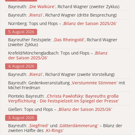
Bayreuth:
„
Die Walküre
“
, Richard Wagner (zweiter Zyklus)
Bayreuth:
„
Rienzi
“
, Richard Wagner (dritte Besprechung)
Nürnberg: Tops und Flops –
„
Bilanz der Saison 2025/26
“
5. August 2026
Bayreuther Festspiele:
„
Das Rheingold
“
, Richard Wagner
(zweiter Zyklus)
Krefeld/Mönchengladbach: Tops und Flops –
„
Bilanz
der Saison 2025/26
“
4. August 2026
Bayreuth:
„
Rienzi
“
, Richard Wagner (zweite Vorstellung)
Bayreuth: Gedenkveranstaltung
„
Verstummte Stimmen
“
mit
Michel Friedman
Pionteks Bayreuth:
„
Christa Pawlofsky: Bayreuths große
Verpflichtung - Die Festspielzeit im Spiegel der Presse
“
Gießen: Tops und Flops –
„
Bilanz der Saison 2025/26
“
3. August 2026
Bayreuth:
„
Siegfried
“
und
„
Götterdämmerung
“
– Bilanz der
zweiten Hälfte des
„
KI-Rings
“