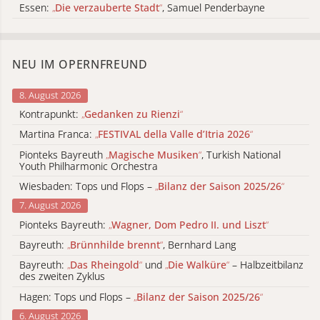
Essen:
„
Die verzauberte Stadt
“
, Samuel Penderbayne
NEU IM OPERNFREUND
8. August 2026
Kontrapunkt:
„
Gedanken zu Rienzi
“
Martina Franca:
„
FESTIVAL della Valle d’Itria 2026
“
Pionteks Bayreuth
„
Magische Musiken
“
, Turkish National
Youth Philharmonic Orchestra
Wiesbaden: Tops und Flops –
„
Bilanz der Saison 2025/26
“
7. August 2026
Pionteks Bayreuth:
„
Wagner, Dom Pedro II. und Liszt
“
Bayreuth:
„
Brünnhilde brennt
“
, Bernhard Lang
Bayreuth:
„
Das Rheingold
“
und
„
Die Walküre
“
– Halbzeitbilanz
des zweiten Zyklus
Hagen: Tops und Flops –
„
Bilanz der Saison 2025/26
“
6. August 2026