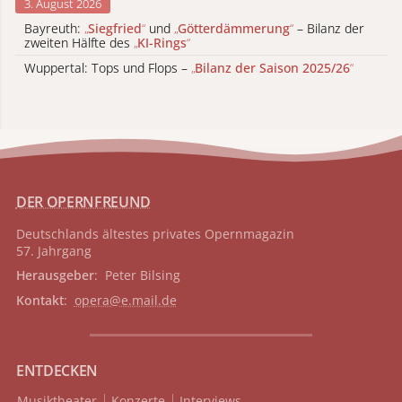
3. August 2026
Bayreuth:
„
Siegfried
“
und
„
Götterdämmerung
“
– Bilanz der
zweiten Hälfte des
„
KI-Rings
“
Wuppertal: Tops und Flops –
„
Bilanz der Saison 2025/26
“
DER OPERNFREUND
Deutschlands ältestes privates
Opernmagazin
57. Jahrgang
Herausgeber
: Peter Bilsing
Kontakt
:
opera@e.mail.de
ENTDECKEN
Musiktheater
Konzerte
Interviews