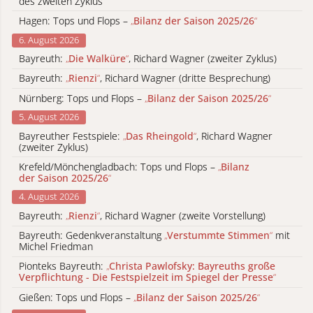
des zweiten Zyklus
Hagen: Tops und Flops –
„
Bilanz der Saison 2025/26
“
6. August 2026
Bayreuth:
„
Die Walküre
“
, Richard Wagner (zweiter Zyklus)
Bayreuth:
„
Rienzi
“
, Richard Wagner (dritte Besprechung)
Nürnberg: Tops und Flops –
„
Bilanz der Saison 2025/26
“
5. August 2026
Bayreuther Festspiele:
„
Das Rheingold
“
, Richard Wagner
(zweiter Zyklus)
Krefeld/Mönchengladbach: Tops und Flops –
„
Bilanz
der Saison 2025/26
“
4. August 2026
Bayreuth:
„
Rienzi
“
, Richard Wagner (zweite Vorstellung)
Bayreuth: Gedenkveranstaltung
„
Verstummte Stimmen
“
mit
Michel Friedman
Pionteks Bayreuth:
„
Christa Pawlofsky: Bayreuths große
Verpflichtung - Die Festspielzeit im Spiegel der Presse
“
Gießen: Tops und Flops –
„
Bilanz der Saison 2025/26
“