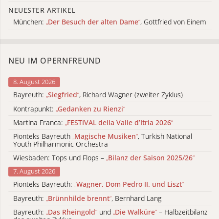
NEUESTER ARTIKEL
München:
„
Der Besuch der alten Dame
“
, Gottfried von Einem
NEU IM OPERNFREUND
8. August 2026
Bayreuth:
„
Siegfried
“
, Richard Wagner (zweiter Zyklus)
Kontrapunkt:
„
Gedanken zu Rienzi
“
Martina Franca:
„
FESTIVAL della Valle d’Itria 2026
“
Pionteks Bayreuth
„
Magische Musiken
“
, Turkish National
Youth Philharmonic Orchestra
Wiesbaden: Tops und Flops –
„
Bilanz der Saison 2025/26
“
7. August 2026
Pionteks Bayreuth:
„
Wagner, Dom Pedro II. und Liszt
“
Bayreuth:
„
Brünnhilde brennt
“
, Bernhard Lang
Bayreuth:
„
Das Rheingold
“
und
„
Die Walküre
“
– Halbzeitbilanz