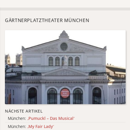
GÄRTNERPLATZTHEATER MÜNCHEN
NÄCHSTE ARTIKEL
München:
„
Pumuckl – Das Musical
“
München:
„
My Fair Lady
“