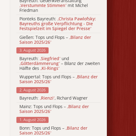
Bayreuth: Gedenkveranstaltung
„
Verstummte Stimmen
“
mit Michel
Friedman
Pionteks Bayreuth:
„
Christa Pawlofsky:
Bayreuths große Verpflichtung - Die
Festspielzeit im Spiegel der Presse
“
Gießen: Tops und Flops –
„
Bilanz der
Saison 2025/26
“
3. August 2026
Bayreuth:
„
Siegfried
“
und
„
Götterdämmerung
“
– Bilanz der zweiten
Hälfte des
„
KI-Rings
“
Wuppertal: Tops und Flops –
„
Bilanz der
Saison 2025/26
“
2. August 2026
Bayreuth:
„
Rienzi
“
, Richard Wagner
Mainz: Tops und Flops –
„
Bilanz der
Saison 2025/26
“
1. August 2026
Bonn: Tops und Flops –
„
Bilanz der
Saison 2025/26
“