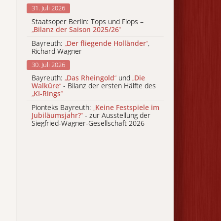
31. Juli 2026
Staatsoper Berlin: Tops und Flops –
„
Bilanz der Saison 2025/26
“
Bayreuth:
„
Der fliegende Holländer
“
,
Richard Wagner
30. Juli 2026
Bayreuth:
„
Das Rheingold
“
und
„
Die
Walküre
“
- Bilanz der ersten Hälfte des
„
KI-Rings
“
Pionteks Bayreuth:
„
Keine Festspiele im
Jubiläumsjahr?
“
- zur Ausstellung der
Siegfried-Wagner-Gesellschaft 2026