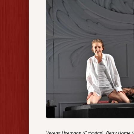
Verena Usemann (Octavian), Betsy Horne (