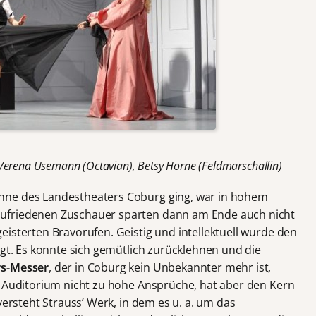
Verena Usemann (Octavian), Betsy Horne (Feldmarschallin)
hne des Landestheaters Coburg ging, war in hohem
ufriedenen Zuschauer sparten dann am Ende auch nicht
isterten Bravorufen. Geistig und intellektuell wurde den
ngt. Es konnte sich gemütlich zurücklehnen und die
rs-Messer
, der in Coburg kein Unbekannter mehr ist,
s Auditorium nicht zu hohe Ansprüche, hat aber den Kern
versteht Strauss’ Werk, in dem es u. a. um das