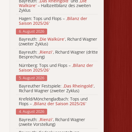
Bayreuth:
„
Das Rheingold
“
und
„
Die
Walküre
“
– Halbzeitbilanz des zweiten
Zyklus
Hagen: Tops und Flops –
„
Bilanz der
Saison 2025/26
“
6. August 2026
Bayreuth:
„
Die Walküre
“
, Richard Wagner
(zweiter Zyklus)
Bayreuth:
„
Rienzi
“
, Richard Wagner (dritte
Besprechung)
Nürnberg: Tops und Flops –
„
Bilanz der
Saison 2025/26
“
5. August 2026
Bayreuther Festspiele:
„
Das Rheingold
“
,
Richard Wagner (zweiter Zyklus)
Krefeld/Mönchengladbach: Tops und
Flops –
„
Bilanz der Saison 2025/26
“
4. August 2026
Bayreuth:
„
Rienzi
“
, Richard Wagner
(zweite Vorstellung)