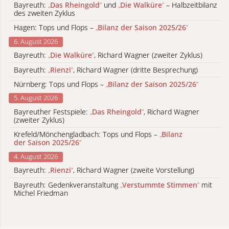
Bayreuth:
„
Das Rheingold
“
und
„
Die Walküre
“
– Halbzeitbilanz
des zweiten Zyklus
Hagen: Tops und Flops –
„
Bilanz der Saison 2025/26
“
6. August 2026
Bayreuth:
„
Die Walküre
“
, Richard Wagner (zweiter Zyklus)
Bayreuth:
„
Rienzi
“
, Richard Wagner (dritte Besprechung)
Nürnberg: Tops und Flops –
„
Bilanz der Saison 2025/26
“
5. August 2026
Bayreuther Festspiele:
„
Das Rheingold
“
, Richard Wagner
(zweiter Zyklus)
Krefeld/Mönchengladbach: Tops und Flops –
„
Bilanz
der Saison 2025/26
“
4. August 2026
Bayreuth:
„
Rienzi
“
, Richard Wagner (zweite Vorstellung)
Bayreuth: Gedenkveranstaltung
„
Verstummte Stimmen
“
mit
Michel Friedman