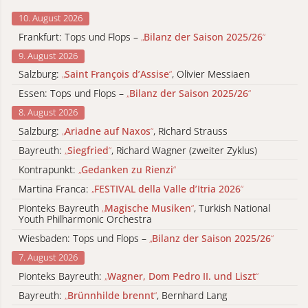
10. August 2026
Frankfurt: Tops und Flops –
„
Bilanz der Saison 2025/26
“
9. August 2026
Salzburg:
„
Saint François d’Assise
“
, Olivier Messiaen
Essen: Tops und Flops –
„
Bilanz der Saison 2025/26
“
8. August 2026
Salzburg:
„
Ariadne auf Naxos
“
, Richard Strauss
Bayreuth:
„
Siegfried
“
, Richard Wagner (zweiter Zyklus)
Kontrapunkt:
„
Gedanken zu Rienzi
“
Martina Franca:
„
FESTIVAL della Valle d’Itria 2026
“
Pionteks Bayreuth
„
Magische Musiken
“
, Turkish National
Youth Philharmonic Orchestra
Wiesbaden: Tops und Flops –
„
Bilanz der Saison 2025/26
“
7. August 2026
Pionteks Bayreuth:
„
Wagner, Dom Pedro II. und Liszt
“
Bayreuth:
„
Brünnhilde brennt
“
, Bernhard Lang