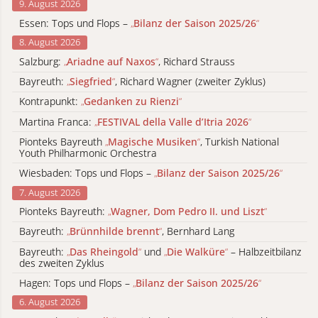
9. August 2026
Essen: Tops und Flops –
„
Bilanz der Saison 2025/26
“
8. August 2026
Salzburg:
„
Ariadne auf Naxos
“
, Richard Strauss
Bayreuth:
„
Siegfried
“
, Richard Wagner (zweiter Zyklus)
Kontrapunkt:
„
Gedanken zu Rienzi
“
Martina Franca:
„
FESTIVAL della Valle d’Itria 2026
“
Pionteks Bayreuth
„
Magische Musiken
“
, Turkish National
Youth Philharmonic Orchestra
Wiesbaden: Tops und Flops –
„
Bilanz der Saison 2025/26
“
7. August 2026
Pionteks Bayreuth:
„
Wagner, Dom Pedro II. und Liszt
“
Bayreuth:
„
Brünnhilde brennt
“
, Bernhard Lang
Bayreuth:
„
Das Rheingold
“
und
„
Die Walküre
“
– Halbzeitbilanz
des zweiten Zyklus
Hagen: Tops und Flops –
„
Bilanz der Saison 2025/26
“
6. August 2026