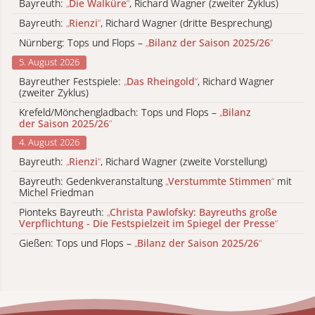
Bayreuth:
„
Die Walküre
“
, Richard Wagner (zweiter Zyklus)
Bayreuth:
„
Rienzi
“
, Richard Wagner (dritte Besprechung)
Nürnberg: Tops und Flops –
„
Bilanz der Saison 2025/26
“
5. August 2026
Bayreuther Festspiele:
„
Das Rheingold
“
, Richard Wagner
(zweiter Zyklus)
Krefeld/Mönchengladbach: Tops und Flops –
„
Bilanz
der Saison 2025/26
“
4. August 2026
Bayreuth:
„
Rienzi
“
, Richard Wagner (zweite Vorstellung)
Bayreuth: Gedenkveranstaltung
„
Verstummte Stimmen
“
mit
Michel Friedman
Pionteks Bayreuth:
„
Christa Pawlofsky: Bayreuths große
Verpflichtung - Die Festspielzeit im Spiegel der Presse
“
Gießen: Tops und Flops –
„
Bilanz der Saison 2025/26
“