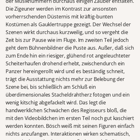
der Musiknummern durchaus einigen Zauber entfalten.
Die Zigeuner werden im Kontrast zur ansonsten
vorherrschenden Düsternis mit kräftig-bunten
Kostümen als Gauklertruppe gezeigt. Der Wechsel der
Szenen wirkt durchaus kurzweilig, und so vergeht die
Zeit bis zur Pause wie im Fluge. Im zweiten Teil jedoch
geht dem Bühnenbildner die Puste aus. Außer, daß sich
zum Ende hin ein riesiger, glühend rot angeleuchteter
Scheiterhaufen drohend erhebt, zwischendurch ein
Panzer hereingerollt wird und es beständig schneit,
trägt die Ausstattung nichts mehr zur Belebung der
Szene bei, bis schließlich am Schluß ein
überdimensionales Stacheldrahtherz fotogen und ein
wenig kitschig abgefackelt wird. Das legt die
handwerklichen Schwächen des Regisseurs bloß, die
mit den Videobildchen im ersten Teil noch gut kaschiert
werden konnten. Bösch weiß mit seinen Figuren einfach
nichts anzufangen. Interaktionen wirken schematisch,