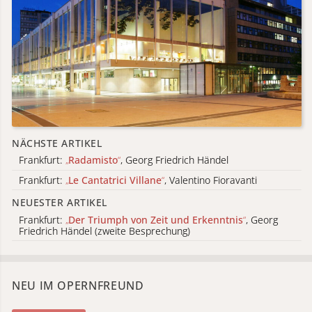
NÄCHSTE ARTIKEL
Frankfurt:
„
Radamisto
“
, Georg Friedrich Händel
Frankfurt:
„
Le Cantatrici Villane
“
, Valentino Fioravanti
NEUESTER ARTIKEL
Frankfurt:
„
Der Triumph von Zeit und Erkenntnis
“
, Georg
Friedrich Händel (zweite Besprechung)
NEU IM OPERNFREUND