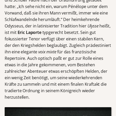
und Schüler Fauré nach der Uraufführung getadelt
hatte: „Ich sehe nicht ein, warum Pénélope unter dem
Vorwand, daß sie ihren Mann vermißt, immer wie eine
Schlafwandelnde herumläuft.“ Der heimkehrende
Odysseus, der in latinisierter Tradition hier
Ulysse
heißt,
ist mit
Eric Laporte
typgerecht besetzt. Sein gut
fokussierter Tenor verfügt über einen stabilen Kern,
der den Kriegshelden beglaubigt. Zugleich prädestiniert
ihn eine elegante
voix mixte
für das französische
Repertoire. Auch optisch paßt er gut zur Rolle eines
etwas in die Jahre gekommenen, vom Bestehen
zahlreicher Abenteuer etwas erschöpften Helden, der
ein wenig Zeit benötigt, um seine wiederkehrenden
Kräfte zu sammeln und mit einem finalen Kraftakt die
tradierte Ordnung in seinem Königreich wieder
herzustellen.