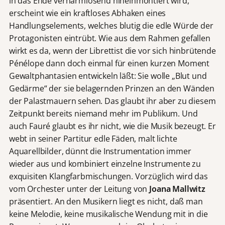
in das Ende verharmlosend hineinmontiert wird,
erscheint wie ein kraftloses Abhaken eines
Handlungselements, welches blutig die edle Würde der
Protagonisten eintrübt. Wie aus dem Rahmen gefallen
wirkt es da, wenn der Librettist die vor sich hinbrütende
Pénélope dann doch einmal für einen kurzen Moment
Gewaltphantasien entwickeln läßt: Sie wolle „Blut und
Gedärme“ der sie belagernden Prinzen an den Wänden
der Palastmauern sehen. Das glaubt ihr aber zu diesem
Zeitpunkt bereits niemand mehr im Publikum. Und
auch Fauré glaubt es ihr nicht, wie die Musik bezeugt. Er
webt in seiner Partitur edle Fäden, malt lichte
Aquarellbilder, dünnt die Instrumentation immer
wieder aus und kombiniert einzelne Instrumente zu
exquisiten Klangfarbmischungen. Vorzüglich wird das
vom Orchester unter der Leitung von
Joana Mallwitz
präsentiert. An den Musikern liegt es nicht, daß man
keine Melodie, keine musikalische Wendung mit in die