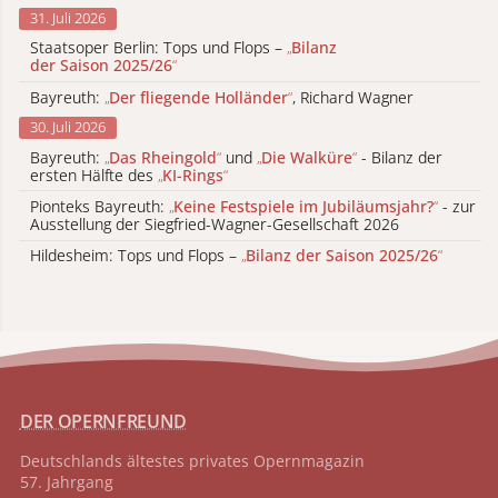
31. Juli 2026
Staatsoper Berlin: Tops und Flops –
„
Bilanz
der Saison 2025/26
“
Bayreuth:
„
Der fliegende Holländer
“
, Richard Wagner
30. Juli 2026
Bayreuth:
„
Das Rheingold
“
und
„
Die Walküre
“
- Bilanz der
ersten Hälfte des
„
KI-Rings
“
Pionteks Bayreuth:
„
Keine Festspiele im Jubiläumsjahr?
“
- zur
Ausstellung der Siegfried-Wagner-Gesellschaft 2026
Hildesheim: Tops und Flops –
„
Bilanz der Saison 2025/26
“
DER OPERNFREUND
Deutschlands ältestes privates
Opernmagazin
57. Jahrgang