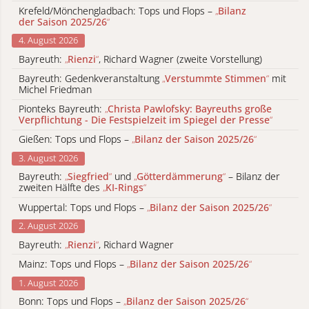
Krefeld/Mönchengladbach: Tops und Flops –
„
Bilanz
der Saison 2025/26
“
4. August 2026
Bayreuth:
„
Rienzi
“
, Richard Wagner (zweite Vorstellung)
Bayreuth: Gedenkveranstaltung
„
Verstummte Stimmen
“
mit
Michel Friedman
Pionteks Bayreuth:
„
Christa Pawlofsky: Bayreuths große
Verpflichtung - Die Festspielzeit im Spiegel der Presse
“
Gießen: Tops und Flops –
„
Bilanz der Saison 2025/26
“
3. August 2026
Bayreuth:
„
Siegfried
“
und
„
Götterdämmerung
“
– Bilanz der
zweiten Hälfte des
„
KI-Rings
“
Wuppertal: Tops und Flops –
„
Bilanz der Saison 2025/26
“
2. August 2026
Bayreuth:
„
Rienzi
“
, Richard Wagner
Mainz: Tops und Flops –
„
Bilanz der Saison 2025/26
“
1. August 2026
Bonn: Tops und Flops –
„
Bilanz der Saison 2025/26
“