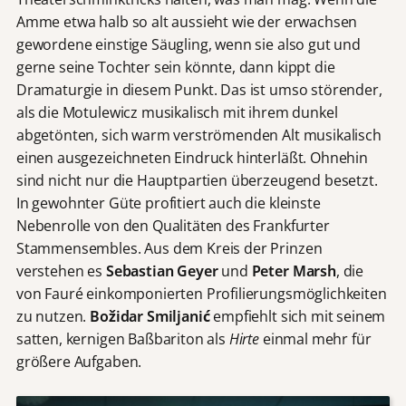
Amme etwa halb so alt aussieht wie der erwachsen
gewordene einstige Säugling, wenn sie also gut und
gerne seine Tochter sein könnte, dann kippt die
Dramaturgie in diesem Punkt. Das ist umso störender,
als die Motulewicz musikalisch mit ihrem dunkel
abgetönten, sich warm verströmenden Alt musikalisch
einen ausgezeichneten Eindruck hinterläßt. Ohnehin
sind nicht nur die Hauptpartien überzeugend besetzt.
In gewohnter Güte profitiert auch die kleinste
Nebenrolle von den Qualitäten des Frankfurter
Stammensembles. Aus dem Kreis der Prinzen
verstehen es
Sebastian Geyer
und
Peter Marsh
, die
von Fauré einkomponierten Profilierungsmöglichkeiten
zu nutzen.
Božidar Smiljanić
empfiehlt sich mit seinem
satten, kernigen Baßbariton als
Hirte
einmal mehr für
größere Aufgaben.