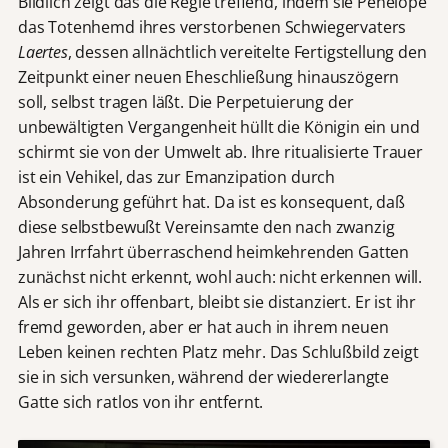
Bildlich zeigt das die Regie treffend, indem sie Pénélope
das Totenhemd ihres verstorbenen Schwiegervaters
Laertes
, dessen allnächtlich vereitelte Fertigstellung den
Zeitpunkt einer neuen Eheschließung hinauszögern
soll, selbst tragen läßt. Die Perpetuierung der
unbewältigten Vergangenheit hüllt die Königin ein und
schirmt sie von der Umwelt ab. Ihre ritualisierte Trauer
ist ein Vehikel, das zur Emanzipation durch
Absonderung geführt hat. Da ist es konsequent, daß
diese selbstbewußt Vereinsamte den nach zwanzig
Jahren Irrfahrt überraschend heimkehrenden Gatten
zunächst nicht erkennt, wohl auch: nicht erkennen will.
Als er sich ihr offenbart, bleibt sie distanziert. Er ist ihr
fremd geworden, aber er hat auch in ihrem neuen
Leben keinen rechten Platz mehr. Das Schlußbild zeigt
sie in sich versunken, während der wiedererlangte
Gatte sich ratlos von ihr entfernt.