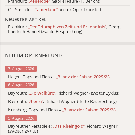
Frankfurt:
„
Pénélope
“
, Gabriel Fauré (1. Bericht)
OF-Stern für
„
Tamerlano
“
an der Oper Frankfurt
NEUESTER ARTIKEL
Frankfurt:
„
Der Triumph von Zeit und Erkenntnis
“
, Georg
Friedrich Händel (zweite Besprechung)
NEU IM OPERNFREUND
7. August 2026
Hagen: Tops und Flops –
„
Bilanz der Saison 2025/26
“
6. August 2026
Bayreuth:
„
Die Walküre
“
, Richard Wagner (zweiter Zyklus)
Bayreuth:
„
Rienzi
“
, Richard Wagner (dritte Besprechung)
Nürnberg: Tops und Flops –
„
Bilanz der Saison 2025/26
“
5. August 2026
Bayreuther Festspiele:
„
Das Rheingold
“
, Richard Wagner
(zweiter Zyklus)