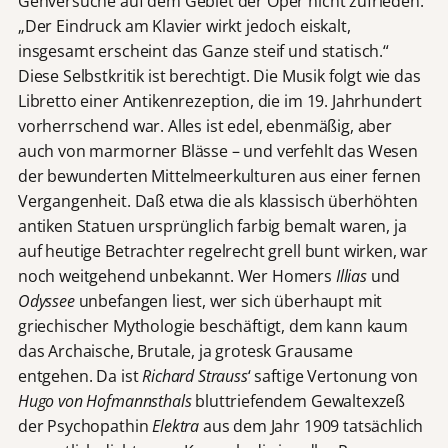
Gehversuche auf dem Gebiet der Oper nicht zufrieden:
„Der Eindruck am Klavier wirkt jedoch eiskalt,
insgesamt erscheint das Ganze steif und statisch.“
Diese Selbstkritik ist berechtigt. Die Musik folgt wie das
Libretto einer Antikenrezeption, die im 19. Jahrhundert
vorherrschend war. Alles ist edel, ebenmäßig, aber
auch von marmorner Blässe – und verfehlt das Wesen
der bewunderten Mittelmeerkulturen aus einer fernen
Vergangenheit. Daß etwa die als klassisch überhöhten
antiken Statuen ursprünglich farbig bemalt waren, ja
auf heutige Betrachter regelrecht grell bunt wirken, war
noch weitgehend unbekannt. Wer Homers
Illias
und
Odyssee
unbefangen liest, wer sich überhaupt mit
griechischer Mythologie beschäftigt, dem kann kaum
das Archaische, Brutale, ja grotesk Grausame
entgehen. Da ist
Richard Strauss
‘ saftige Vertonung von
Hugo von Hofmannsthals
bluttriefendem Gewaltexzeß
der Psychopathin
Elektra
aus dem Jahr 1909 tatsächlich