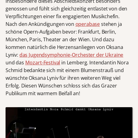
insbesondere dieses Abschiedskonzert besonders
genossen und fühlt sich gleichzeitig entlastet von den
Verpflichtungen einer fix engagierten Musikchefin.
Nach den Ankündigungen von
operabase
stehen ja
schöne Opern-Aufgaben bevor: Frankfurt, Berlin,
München, Paris, Theater an der Wien. Und dazu
kommen natürlich die Herzensanliegen von Oksana
Lyniv:
das Jugendsymphonie-Orchester der Ukraine
und das
Mozart-Festival
in Lemberg. Intendantin Nora
Schmid bedankte sich mit einem Blumenstrauß und
wünschte Oksana Lyniv für ihren weiteren Weg viel
Erfolg. Diesen Wünschen schloss sich das Grazer
Publikum mit warmem Beifall an!