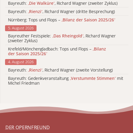
Bayreuth:
„
Die Walküre
“
, Richard Wagner (zweiter Zyklus)
Bayreuth:
„
Rienzi
“
, Richard Wagner (dritte Besprechung)
Nürnberg: Tops und Flops –
„
Bilanz der Saison 2025/26
“
5. August 2026
Bayreuther Festspiele:
„
Das Rheingold
“
, Richard Wagner
(zweiter Zyklus)
Krefeld/Mönchengladbach: Tops und Flops –
„
Bilanz
der Saison 2025/26
“
4. August 2026
Bayreuth:
„
Rienzi
“
, Richard Wagner (zweite Vorstellung)
Bayreuth: Gedenkveranstaltung
„
Verstummte Stimmen
“
mit
Michel Friedman
DER OPERNFREUND