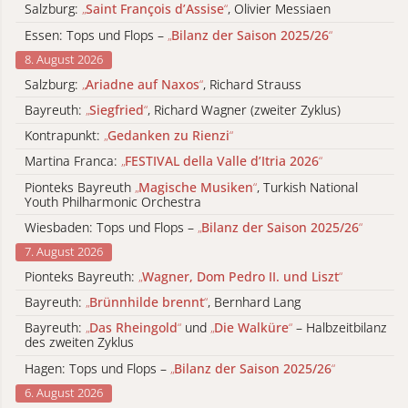
Salzburg:
„
Saint François d’Assise
“
, Olivier Messiaen
Essen: Tops und Flops –
„
Bilanz der Saison 2025/26
“
8. August 2026
Salzburg:
„
Ariadne auf Naxos
“
, Richard Strauss
Bayreuth:
„
Siegfried
“
, Richard Wagner (zweiter Zyklus)
Kontrapunkt:
„
Gedanken zu Rienzi
“
Martina Franca:
„
FESTIVAL della Valle d’Itria 2026
“
Pionteks Bayreuth
„
Magische Musiken
“
, Turkish National
Youth Philharmonic Orchestra
Wiesbaden: Tops und Flops –
„
Bilanz der Saison 2025/26
“
7. August 2026
Pionteks Bayreuth:
„
Wagner, Dom Pedro II. und Liszt
“
Bayreuth:
„
Brünnhilde brennt
“
, Bernhard Lang
Bayreuth:
„
Das Rheingold
“
und
„
Die Walküre
“
– Halbzeitbilanz
des zweiten Zyklus
Hagen: Tops und Flops –
„
Bilanz der Saison 2025/26
“
6. August 2026