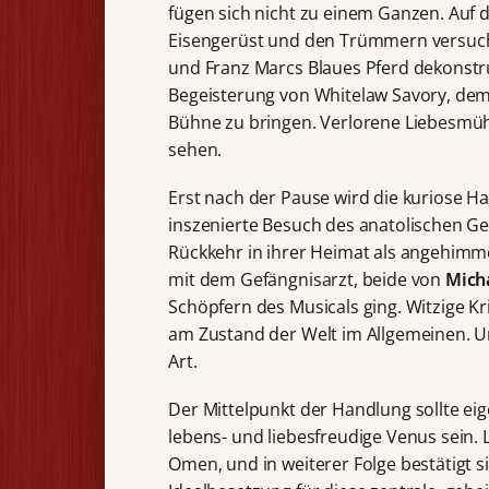
fügen sich nicht zu einem Ganzen. Auf 
Eisengerüst und den Trümmern versucht 
und Franz Marcs Blaues Pferd dekonstrui
Begeisterung von Whitelaw Savory, dem 
Bühne zu bringen. Verlorene Liebesm
sehen.
Erst nach der Pause wird die kuriose H
inszenierte Besuch des anatolischen Ges
Rückkehr in ihrer Heimat als angehimm
mit dem Gefängnisarzt, beide von
Mich
Schöpfern des Musicals ging. Witzige K
am Zustand der Welt im Allgemeinen. U
Art.
Der Mittelpunkt der Handlung sollte eig
lebens- und liebesfreudige Venus sein. L
Omen, und in weiterer Folge bestätigt s