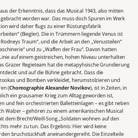
 aus der Erkenntnis, dass das Musical 1943, also mitten
ng gebracht worden war. Das muss doch Spuren im Werk
ion wird daher flugs zu einer Rüstungsfabrik
beiten“ (Biegler). Die in Trümmern liegende Venus ist
n Rodneys Traum“, und die Arbeit an den „Venusteilen“
aschinerie“ und zu „Waffen der Frau“. Davon hatten
 Linie auf einem geistreichen, hohen Niveau unterhalten
das Grazer Regieteam hat die metapyhsische Grundierung
ntdeckt und auf die Bühne gebracht. Dass die
 Bazookas und Bomben verkleidet, herumstolzieren und
ren (
Choreographie Alexander Novikov
), ist in Zeiten, in
lich ein grausamer Krieg zum Alltag geworden ist,
en und fein orchestrierten Balletteinlagen – es gibt neben
ch Walzer – gehören zu einem amerikanischen Musical
it dem Brecht/Weill-Song „Soldaten wohnen auf den
ts mehr zu tun. Das Ergebnis: Hier wird keine
den bruchstückhaft aneinandergereiht. Die Einzelteile