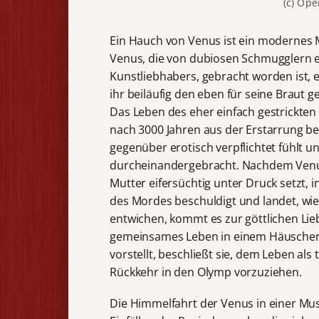
(c) Ope
Ein Hauch von Venus ist ein modernes M
Venus, die von dubiosen Schmugglern eb
Kunstliebhabers, gebracht worden ist, 
ihr beiläufig den eben für seine Braut g
Das Leben des eher einfach gestrickte
nach 3000 Jahren aus der Erstarrung bef
gegenüber erotisch verpflichtet fühlt und
durcheinandergebracht. Nachdem Venus d
Mutter eifersüchtig unter Druck setzt, 
des Mordes beschuldigt und landet, wi
entwichen, kommt es zur göttlichen Liebe
gemeinsames Leben in einem Häuschen 
vorstellt, beschließt sie, dem Leben al
Rückkehr in den Olymp vorzuziehen.
Die Himmelfahrt der Venus in einer Musc