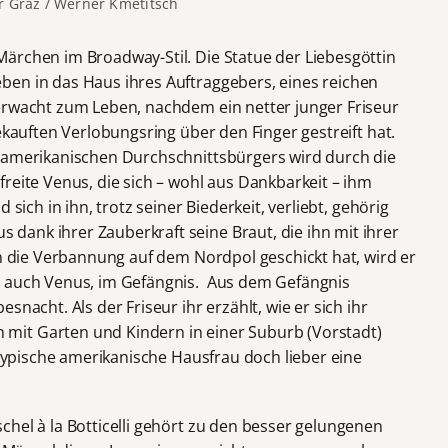
r Graz / Werner Kmetitsch
ärchen im Broadway-Stil. Die Statue der Liebesgöttin
en in das Haus ihres Auftraggebers, eines reichen
erwacht zum Leben, nachdem ein netter junger Friseur
ekauften Verlobungsring über den Finger gestreift hat.
n amerikanischen Durchschnittsbürgers wird durch die
reite Venus, die sich – wohl aus Dankbarkeit – ihm
 sich in ihn, trotz seiner Biederkeit, verliebt, gehörig
ank ihrer Zauberkraft seine Braut, die ihn mit ihrer
in die Verbannung auf dem Nordpol geschickt hat, wird er
e auch Venus, im Gefängnis. Aus dem Gefängnis
snacht. Als der Friseur ihr erzählt, wie er sich ihr
mit Garten und Kindern in einer Suburb (Vorstadt)
s typische amerikanische Hausfrau doch lieber eine
hel à la Botticelli gehört zu den besser gelungenen