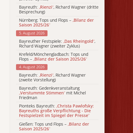
Bayreuth:
„
Rienzi
“
, Richard Wagner (dritte
Besprechung)
Nürnberg: Tops und Flops –
„
Bilanz der
Saison 2025/26
“
5. August 2026
Bayreuther Festspiele:
„
Das Rheingold
“
,
Richard Wagner (zweiter Zyklus)
Krefeld/Mönchengladbach: Tops und
Flops –
„
Bilanz der Saison 2025/26
“
4. August 2026
Bayreuth:
„
Rienzi
“
, Richard Wagner
(zweite Vorstellung)
Bayreuth: Gedenkveranstaltung
„
Verstummte Stimmen
“
mit Michel
Friedman
Pionteks Bayreuth:
„
Christa Pawlofsky:
Bayreuths große Verpflichtung - Die
Festspielzeit im Spiegel der Presse
“
Gießen: Tops und Flops –
„
Bilanz der
Saison 2025/26
“