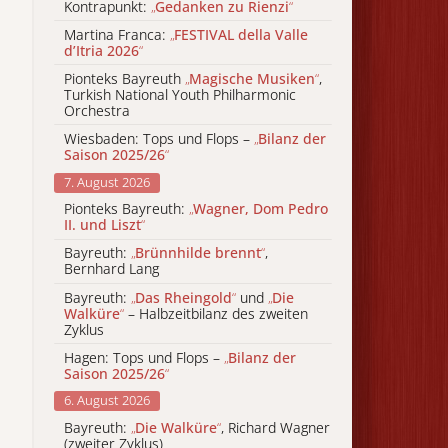
Kontrapunkt:
„
Gedanken zu Rienzi
“
Martina Franca:
„
FESTIVAL della Valle
d’Itria 2026
“
Pionteks Bayreuth
„
Magische Musiken
“
,
Turkish National Youth Philharmonic
Orchestra
Wiesbaden: Tops und Flops –
„
Bilanz der
Saison 2025/26
“
7. August 2026
Pionteks Bayreuth:
„
Wagner, Dom Pedro
II. und Liszt
“
Bayreuth:
„
Brünnhilde brennt
“
,
Bernhard Lang
Bayreuth:
„
Das Rheingold
“
und
„
Die
Walküre
“
– Halbzeitbilanz des zweiten
Zyklus
Hagen: Tops und Flops –
„
Bilanz der
Saison 2025/26
“
6. August 2026
Bayreuth:
„
Die Walküre
“
, Richard Wagner
(zweiter Zyklus)