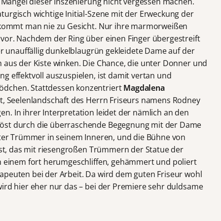
en Mängel dieser Inszenierung nicht vergessen machen.
turgisch wichtige Initial-Szene mit der Erweckung der
 bekommt man nie zu Gesicht. Nur ihre marmorweißen
rvor. Nachdem der Ring über einen Finger übergestreift
her unauffällig dunkelblaugrün gekleidete Dame auf der
n aus der Kiste winken. Die Chance, die unter Donner und
g effektvoll auszuspielen, ist damit vertan und
ödchen. Stattdessen konzentriert
Magdalena
lt, Seelenlandschaft des Herrn Friseurs namens Rodney
. In ihrer Interpretation leidet der nämlich an den
löst durch die überraschende Begegnung mit der Dame
auter Trümmer in seinem Inneren, und die Bühne von
rüst, das mit riesengroßen Trümmern der Statue der
in einem fort herumgeschliffen, gehämmert und poliert
apeuten bei der Arbeit. Da wird dem guten Friseur wohl
wird hier eher nur das – bei der Premiere sehr duldsame