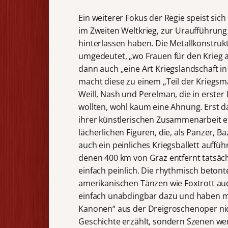
Ein weiterer Fokus der Regie speist sich
im Zweiten Weltkrieg, zur Uraufführu
hinterlassen haben. Die Metallkonstrukt
umgedeutet, „wo Frauen für den Krieg ar
dann auch „eine Art Kriegslandschaft i
macht diese zu einem „Teil der Kriegsm
Weill, Nash und Perelman, die in erster
wollten, wohl kaum eine Ahnung. Erst 
ihrer künstlerischen Zusammenarbeit e
lächerlichen Figuren, die, als Panzer,
auch ein peinliches Kriegsballett auffüh
denen 400 km von Graz entfernt tatsäch
einfach peinlich. Die rhythmisch betont
amerikanischen Tänzen wie Foxtrott au
einfach unabdingbar dazu und haben m
Kanonen“ aus der Dreigroschenoper nich
Geschichte erzählt, sondern Szenen wer