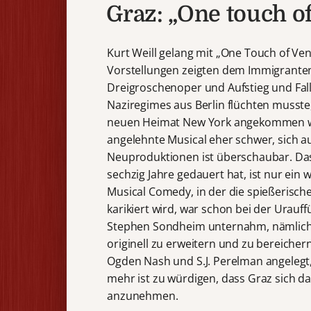
Graz: „One touch of
Kurt Weill gelang mit „One Touch of Ve
Vorstellungen zeigten dem Immigranten,
Dreigroschenoper und Aufstieg und Fa
Naziregimes aus Berlin flüchten musste,
neuen Heimat New York angekommen war
angelehnte Musical eher schwer, sich a
Neuproduktionen ist überschaubar. Das
sechzig Jahre gedauert hat, ist nur ein 
Musical Comedy, in der die spießerisch
karikiert wird, war schon bei der Urauf
Stephen Sondheim unternahm, nämlich 
originell zu erweitern und zu bereicher
Ogden Nash und S.J. Perelman angeleg
mehr ist zu würdigen, dass Graz sich da
anzunehmen.