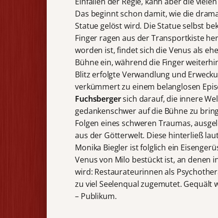
Einfällen der Regie, kann aber die viel
Das beginnt schon damit, wie die drama
Statue gelöst wird. Die Statue selbst
Finger ragen aus der Transportkiste he
worden ist, findet sich die Venus als e
Bühne ein, während die Finger weiterhi
Blitz erfolgte Verwandlung und Erweckun
verkümmert zu einem belanglosen Epis
Fuchsberger
sich darauf, die innere We
gedankenschwer auf die Bühne zu bringen
Folgen eines schweren Traumas, ausge
aus der Götterwelt. Diese hinterließ l
Monika Biegler ist folglich ein Eisenge
Venus von Milo bestückt ist, an denen 
wird: Restaurateurinnen als Psychother
zu viel Seelenqual zugemutet. Gequält 
– Publikum.