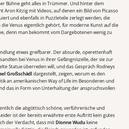
der Bühne geht alles in Trümmer. Und hinter dem
Aron Kitzig mit Videos, auf denen ein Bild von Picasso
ert und ebenfalls in Puzzleteile zerlegt werden, die
die Venus eigentlich gehört, für moderne Kunst auf die
ühe, denn man bekommt vom Dargebotenen wenig zu
andlung etwas greifbarer. Der absurde, operettenhaft
andten bei Venus in ihrer Gefängniszelle, der sie zur
elte Statue überreden will, und das Gespräch Rodneys
ael Großschädl
dargestellt, zeigen, worum es den
ritik an amerikanischen Way of Life im Besonderen und
nd das in Form von Unterhaltung der anspruchsvollen
entlich die abgöttisch schöne, verführerische und
eider ist der bereits erwähnte erste Auftritt kein gutes
ich der Verdacht, dass mit
Dionne Wudu
keine