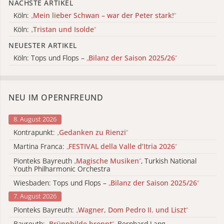
NÄCHSTE ARTIKEL
Köln:
„
Mein lieber Schwan – war der Peter stark!
“
Köln:
„
Tristan und Isolde
“
NEUESTER ARTIKEL
Köln: Tops und Flops –
„
Bilanz der Saison 2025/26
“
NEU IM OPERNFREUND
8. August 2026
Kontrapunkt:
„
Gedanken zu Rienzi
“
Martina Franca:
„
FESTIVAL della Valle d’Itria 2026
“
Pionteks Bayreuth
„
Magische Musiken
“
, Turkish National
Youth Philharmonic Orchestra
Wiesbaden: Tops und Flops –
„
Bilanz der Saison 2025/26
“
7. August 2026
Pionteks Bayreuth:
„
Wagner, Dom Pedro II. und Liszt
“
Bayreuth:
„
Brünnhilde brennt
“
, Bernhard Lang