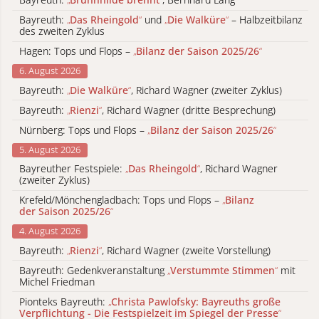
Bayreuth:
„
Das Rheingold
“
und
„
Die Walküre
“
– Halbzeitbilanz
des zweiten Zyklus
Hagen: Tops und Flops –
„
Bilanz der Saison 2025/26
“
6. August 2026
Bayreuth:
„
Die Walküre
“
, Richard Wagner (zweiter Zyklus)
Bayreuth:
„
Rienzi
“
, Richard Wagner (dritte Besprechung)
Nürnberg: Tops und Flops –
„
Bilanz der Saison 2025/26
“
5. August 2026
Bayreuther Festspiele:
„
Das Rheingold
“
, Richard Wagner
(zweiter Zyklus)
Krefeld/Mönchengladbach: Tops und Flops –
„
Bilanz
der Saison 2025/26
“
4. August 2026
Bayreuth:
„
Rienzi
“
, Richard Wagner (zweite Vorstellung)
Bayreuth: Gedenkveranstaltung
„
Verstummte Stimmen
“
mit
Michel Friedman
Pionteks Bayreuth:
„
Christa Pawlofsky: Bayreuths große
Verpflichtung - Die Festspielzeit im Spiegel der Presse
“