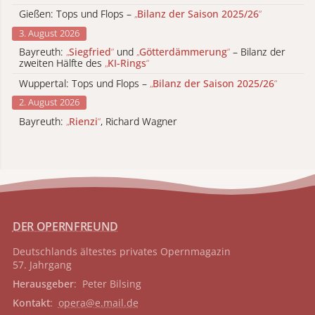
Gießen: Tops und Flops –
„
Bilanz der Saison 2025/26
“
3. August 2026
Bayreuth:
„
Siegfried
“
und
„
Götterdämmerung
“
– Bilanz der
zweiten Hälfte des
„
KI-Rings
“
Wuppertal: Tops und Flops –
„
Bilanz der Saison 2025/26
“
2. August 2026
Bayreuth:
„
Rienzi
“
, Richard Wagner
DER OPERNFREUND
Deutschlands ältestes privates
Opernmagazin
57. Jahrgang
Herausgeber
: Peter Bilsing
Kontakt
:
opera@e.mail.de