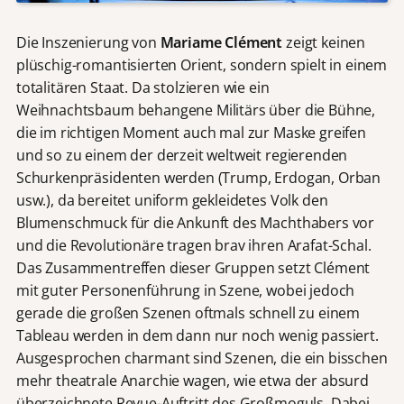
Die Inszenierung von
Mariame Clément
zeigt keinen
plüschig-romantisierten Orient, sondern spielt in einem
totalitären Staat. Da stolzieren wie ein
Weihnachtsbaum behangene Militärs über die Bühne,
die im richtigen Moment auch mal zur Maske greifen
und so zu einem der derzeit weltweit regierenden
Schurkenpräsidenten werden (Trump, Erdogan, Orban
usw.), da bereitet uniform gekleidetes Volk den
Blumenschmuck für die Ankunft des Machthabers vor
und die Revolutionäre tragen brav ihren Arafat-Schal.
Das Zusammentreffen dieser Gruppen setzt Clément
mit guter Personenführung in Szene, wobei jedoch
gerade die großen Szenen oftmals schnell zu einem
Tableau werden in dem dann nur noch wenig passiert.
Ausgesprochen charmant sind Szenen, die ein bisschen
mehr theatrale Anarchie wagen, wie etwa der absurd
überzeichnete Revue-Auftritt des Großmoguls. Dabei