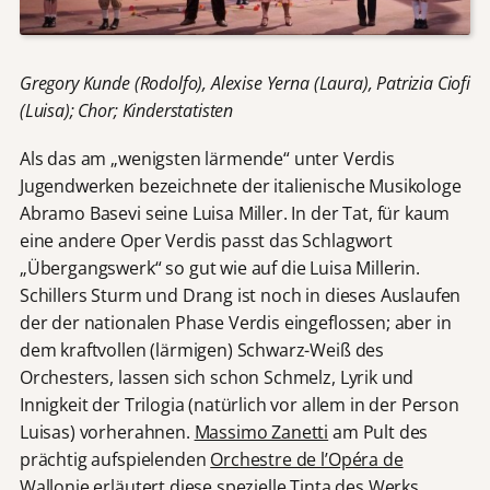
Gregory Kunde (Rodolfo), Alexise Yerna (Laura), Patrizia Ciofi
(Luisa); Chor; Kinderstatisten
Als das am „wenigsten lärmende“ unter Verdis
Jugendwerken bezeichnete der italienische Musikologe
Abramo Basevi seine Luisa Miller. In der Tat, für kaum
eine andere Oper Verdis passt das Schlagwort
„Übergangswerk“ so gut wie auf die Luisa Millerin.
Schillers Sturm und Drang ist noch in dieses Auslaufen
der der nationalen Phase Verdis eingeflossen; aber in
dem kraftvollen (lärmigen) Schwarz-Weiß des
Orchesters, lassen sich schon Schmelz, Lyrik und
Innigkeit der Trilogia (natürlich vor allem in der Person
Luisas) vorherahnen.
Massimo Zanetti
am Pult des
prächtig aufspielenden
Orchestre de l’Opéra de
Wallonie
erläutert diese spezielle Tinta des Werks