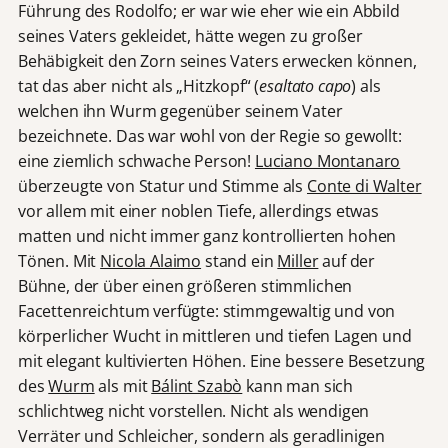
Führung des Rodolfo; er war wie eher wie ein Abbild
seines Vaters gekleidet, hätte wegen zu großer
Behäbigkeit den Zorn seines Vaters erwecken können,
tat das aber nicht als „Hitzkopf“ (
esaltato capo
) als
welchen ihn Wurm gegenüber seinem Vater
bezeichnete. Das war wohl von der Regie so gewollt:
eine ziemlich schwache Person!
Luciano Montanaro
überzeugte von Statur und Stimme als
Conte di Walter
vor allem mit einer noblen Tiefe, allerdings etwas
matten und nicht immer ganz kontrollierten hohen
Tönen. Mit
Nicola Alaimo
stand ein
Miller
auf der
Bühne, der über einen größeren stimmlichen
Facettenreichtum verfügte: stimmgewaltig und von
körperlicher Wucht in mittleren und tiefen Lagen und
mit elegant kultivierten Höhen. Eine bessere Besetzung
des
Wurm
als mit
Bálint Szabò
kann man sich
schlichtweg nicht vorstellen. Nicht als wendigen
Verräter und Schleicher, sondern als geradlinigen