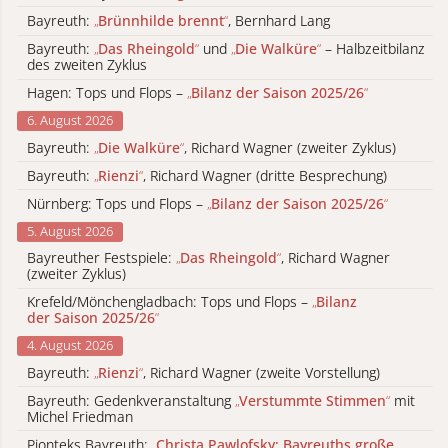
Bayreuth:
„
Brünnhilde brennt
“
, Bernhard Lang
Bayreuth:
„
Das Rheingold
“
und
„
Die Walküre
“
– Halbzeitbilanz
des zweiten Zyklus
Hagen: Tops und Flops –
„
Bilanz der Saison 2025/26
“
6. August 2026
Bayreuth:
„
Die Walküre
“
, Richard Wagner (zweiter Zyklus)
Bayreuth:
„
Rienzi
“
, Richard Wagner (dritte Besprechung)
Nürnberg: Tops und Flops –
„
Bilanz der Saison 2025/26
“
5. August 2026
Bayreuther Festspiele:
„
Das Rheingold
“
, Richard Wagner
(zweiter Zyklus)
Krefeld/Mönchengladbach: Tops und Flops –
„
Bilanz
der Saison 2025/26
“
4. August 2026
Bayreuth:
„
Rienzi
“
, Richard Wagner (zweite Vorstellung)
Bayreuth: Gedenkveranstaltung
„
Verstummte Stimmen
“
mit
Michel Friedman
Pionteks Bayreuth:
„
Christa Pawlofsky: Bayreuths große