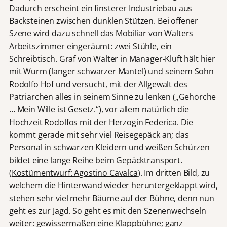
Dadurch erscheint ein finsterer Industriebau aus
Backsteinen zwischen dunklen Stützen. Bei offener
Szene wird dazu schnell das Mobiliar von Walters
Arbeitszimmer eingeräumt: zwei Stühle, ein
Schreibtisch. Graf von Walter in Manager-Kluft hält hier
mit Wurm (langer schwarzer Mantel) und seinem Sohn
Rodolfo Hof und versucht, mit der Allgewalt des
Patriarchen alles in seinem Sinne zu lenken („Gehorche
… Mein Wille ist Gesetz.“), vor allem natürlich die
Hochzeit Rodolfos mit der Herzogin Federica. Die
kommt gerade mit sehr viel Reisegepäck an; das
Personal in schwarzen Kleidern und weißen Schürzen
bildet eine lange Reihe beim Gepäcktransport.
(
Kostümentwurf: Agostino Cavalca
). Im dritten Bild, zu
welchem die Hinterwand wieder heruntergeklappt wird,
stehen sehr viel mehr Bäume auf der Bühne, denn nun
geht es zur Jagd. So geht es mit den Szenenwechseln
weiter: gewissermaßen eine Klappbühne; ganz