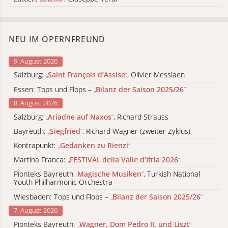
NEU IM OPERNFREUND
9. August 2026
Salzburg:
„
Saint François d’Assise
“
, Olivier Messiaen
Essen: Tops und Flops –
„
Bilanz der Saison 2025/26
“
8. August 2026
Salzburg:
„
Ariadne auf Naxos
“
, Richard Strauss
Bayreuth:
„
Siegfried
“
, Richard Wagner (zweiter Zyklus)
Kontrapunkt:
„
Gedanken zu Rienzi
“
Martina Franca:
„
FESTIVAL della Valle d’Itria 2026
“
Pionteks Bayreuth
„
Magische Musiken
“
, Turkish National
Youth Philharmonic Orchestra
Wiesbaden: Tops und Flops –
„
Bilanz der Saison 2025/26
“
7. August 2026
Pionteks Bayreuth:
„
Wagner, Dom Pedro II. und Liszt
“