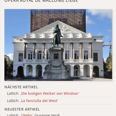
OPÉRA ROYAL DE WALLONIE LIÈGE
NÄCHSTE ARTIKEL
Lüttich:
„
Die lustigen Weiber von Windsor
“
Lüttich:
„
La fanciulla del West
“
NEUESTER ARTIKEL
Lüttich:
„
Otello
“
, Giuseppe Verdi