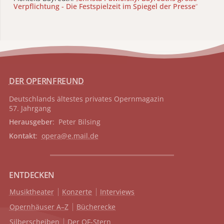
Verpflichtung - Die Festspielzeit im Spiegel der Presse
“
DER OPERNFREUND
Deutschlands ältestes privates
Opernmagazin
57. Jahrgang
Herausgeber
: Peter Bilsing
Kontakt
:
opera@e.mail.de
ENTDECKEN
Musiktheater
Konzerte
Interviews
Opernhäuser A–Z
Bücherecke
Silberscheiben
Der OF-Stern