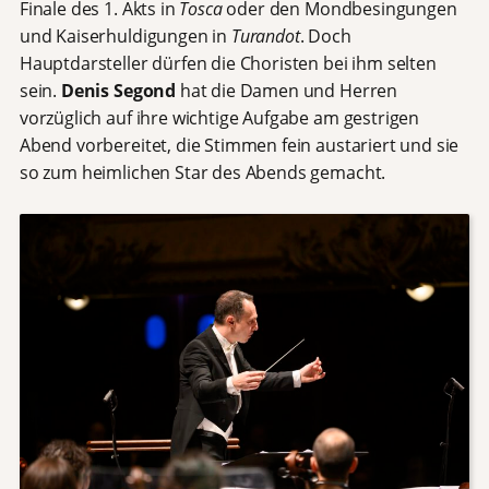
Finale des 1. Akts in
Tosca
oder den Mondbesingungen
und Kaiserhuldigungen in
Turandot
. Doch
Hauptdarsteller dürfen die Choristen bei ihm selten
sein.
Denis Segond
hat die Damen und Herren
vorzüglich auf ihre wichtige Aufgabe am gestrigen
Abend vorbereitet, die Stimmen fein austariert und sie
so zum heimlichen Star des Abends gemacht.