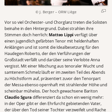
© J. Berger – ORW Liège
Vor so viel Orchester- und Chorglanz treten die Solisten
beinahe in den Hintergrund. Dabei strahlen ihre
Stimmen doch herrlich:
Matteo Lippi
verfügt über
einen jugendlich gefärbten Tenor mit heldenhaften
Anklängen und ist somit die Idealbesetzung für den
Haudegen Roberto, der den Verführungen der
Großstadt verfällt und darüber seine Verlobte Anna
vergisst. Mit einer Mischung aus tenoraler Wucht und
samtenem Schmelz läuft er im zweiten Teil des Abends
zu Höchstform auf, präsentiert zuvor den Tenorpart
der Messa ebenso opernhaft mit strahlender Höhe und
scheinbar mühelos. Der hoch gewachsene Bariton
Claudio Sgura
differenziert da schon ein wenig mehr:
in der Oper gibt er den Ehrfurcht gebietenden Vater,
der über den Tod seiner Tochter verzweifelt und Rache