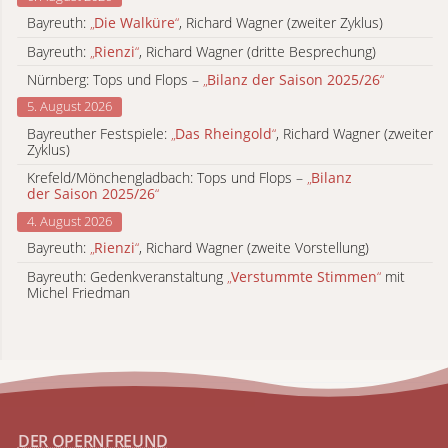
Bayreuth:
„
Die Walküre
“
, Richard Wagner (zweiter Zyklus)
Bayreuth:
„
Rienzi
“
, Richard Wagner (dritte Besprechung)
Nürnberg: Tops und Flops –
„
Bilanz der Saison 2025/26
“
5. August 2026
Bayreuther Festspiele:
„
Das Rheingold
“
, Richard Wagner (zweiter
Zyklus)
Krefeld/Mönchengladbach: Tops und Flops –
„
Bilanz
der Saison 2025/26
“
4. August 2026
Bayreuth:
„
Rienzi
“
, Richard Wagner (zweite Vorstellung)
Bayreuth: Gedenkveranstaltung
„
Verstummte Stimmen
“
mit
Michel Friedman
DER OPERNFREUND