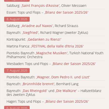
Salzburg:
„
Saint François d’Assise
“
, Olivier Messiaen
Essen: Tops und Flops –
„
Bilanz der Saison 2025/26
“
8. August 2026
Salzburg:
„
Ariadne auf Naxos
“
, Richard Strauss
Bayreuth:
„
Siegfried
“
, Richard Wagner (zweiter Zyklus)
Kontrapunkt:
„
Gedanken zu Rienzi
“
Martina Franca:
„
FESTIVAL della Valle d’Itria 2026
“
Pionteks Bayreuth
„
Magische Musiken
“
, Turkish National Youth
Philharmonic Orchestra
Wiesbaden: Tops und Flops –
„
Bilanz der Saison 2025/26
“
7. August 2026
Pionteks Bayreuth:
„
Wagner, Dom Pedro II. und Liszt
“
Bayreuth:
„
Brünnhilde brennt
“
, Bernhard Lang
Bayreuth:
„
Das Rheingold
“
und
„
Die Walküre
“
– Halbzeitbilanz
des zweiten Zyklus
Hagen: Tops und Flops –
„
Bilanz der Saison 2025/26
“
6. August 2026