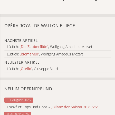
OPÉRA ROYAL DE WALLONIE LIÈGE
NÄCHSTE ARTIKEL
Lüttich:
„
Die Zauberflöte
“
, Wolfgang Amadeus Mozart
Lüttich:
„
Idomeneo
“
, Wolfgang Amadeus Mozart
NEUESTER ARTIKEL
Lüttich:
„
Otello
“
, Giuseppe Verdi
NEU IM OPERNFREUND
10. August 2026
Frankfurt: Tops und Flops –
„
Bilanz der Saison 2025/26
“
9. August 2026