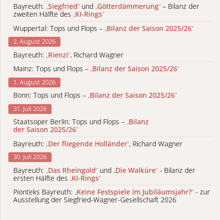
Bayreuth:
„
Siegfried
“
und
„
Götterdämmerung
“
– Bilanz der
zweiten Hälfte des
„
KI-Rings
“
Wuppertal: Tops und Flops –
„
Bilanz der Saison 2025/26
“
2. August 2026
Bayreuth:
„
Rienzi
“
, Richard Wagner
Mainz: Tops und Flops –
„
Bilanz der Saison 2025/26
“
1. August 2026
Bonn: Tops und Flops –
„
Bilanz der Saison 2025/26
“
31. Juli 2026
Staatsoper Berlin: Tops und Flops –
„
Bilanz
der Saison 2025/26
“
Bayreuth:
„
Der fliegende Holländer
“
, Richard Wagner
30. Juli 2026
Bayreuth:
„
Das Rheingold
“
und
„
Die Walküre
“
- Bilanz der
ersten Hälfte des
„
KI-Rings
“
Pionteks Bayreuth:
„
Keine Festspiele im Jubiläumsjahr?
“
- zur
Ausstellung der Siegfried-Wagner-Gesellschaft 2026