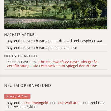
NÄCHSTE ARTIKEL
Bayreuth: Bayreuth Baroque: Jordi Savall und Hespèrion XXI
Bayreuth: Bayreuth Baroque: Romina Basso
NEUESTER ARTIKEL
Pionteks Bayreuth:
„
Christa Pawlofsky: Bayreuths große
Verpflichtung - Die Festspielzeit im Spiegel der Presse
“
NEU IM OPERNFREUND
7. August 2026
Bayreuth:
„
Das Rheingold
“
und
„
Die Walküre
“
– Halbzeitbilanz
des zweiten Zyklus