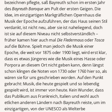
bezeichnen pflegte, saß Bayreuth schon im ersten Jahr
des
Bayreuth Baroque
am Pult der ersten Geigen. Die
Idee, im einzigartigen Markgräflichen Opernhaus die
Musik der Epoche aufzuführen, der das Haus seinen Stil
verdankt, ist nicht neu, aber sie ist naheliegend, doch
ist sie auf diesem Niveau nicht selbstverständlich –
früher kamen hier auch mal
Die Fledermaus
oder
Tosca
auf die Bühne. Spielt man jedoch die Musik einer
Epoche, die weit vor 1875 oder 1900 liegt, wird erst klar,
dass es etwas Jüngeres wie die Musik eines Hasse oder
Porpora an diesem Ort nicht geben kann, denn längst
schon klingen die Noten von 1730 oder 1760 hier so, als
wären sie für uns geschrieben worden. Auf den Punkt
gebracht: Musik, die heute gespielt und so lebendig
gespielt wird, ist immer von heute. Kein Wunder, dass
das Publikum aus Frankreich, Italien und wohl auch
etlichen anderen Ländern nach Bayreuth reiste, um im
einzigartigen, von der UNESCO als Welterbe