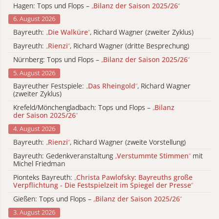
Hagen: Tops und Flops –
„
Bilanz der Saison 2025/26
“
6. August 2026
Bayreuth:
„
Die Walküre
“
, Richard Wagner (zweiter Zyklus)
Bayreuth:
„
Rienzi
“
, Richard Wagner (dritte Besprechung)
Nürnberg: Tops und Flops –
„
Bilanz der Saison 2025/26
“
5. August 2026
Bayreuther Festspiele:
„
Das Rheingold
“
, Richard Wagner
(zweiter Zyklus)
Krefeld/Mönchengladbach: Tops und Flops –
„
Bilanz
der Saison 2025/26
“
4. August 2026
Bayreuth:
„
Rienzi
“
, Richard Wagner (zweite Vorstellung)
Bayreuth: Gedenkveranstaltung
„
Verstummte Stimmen
“
mit
Michel Friedman
Pionteks Bayreuth:
„
Christa Pawlofsky: Bayreuths große
Verpflichtung - Die Festspielzeit im Spiegel der Presse
“
Gießen: Tops und Flops –
„
Bilanz der Saison 2025/26
“
3. August 2026