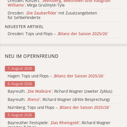
Dresden, Konzert:
„
Weinberg, Beethoven und Vaughan
Williams
“
, Mirga Gražinytė-Tyla
Dresden:
„
Die Zauberflöte
“
mit Zusatzangeboten
für Sehbehinderte
NEUESTER ARTIKEL
Dresden: Tops und Flops –
„
Bilanz der Saison 2025/26
“
NEU IM OPERNFREUND
7. August 2026
Hagen: Tops und Flops –
„
Bilanz der Saison 2025/26
“
6. August 2026
Bayreuth:
„
Die Walküre
“
, Richard Wagner (zweiter Zyklus)
Bayreuth:
„
Rienzi
“
, Richard Wagner (dritte Besprechung)
Nürnberg: Tops und Flops –
„
Bilanz der Saison 2025/26
“
5. August 2026
Bayreuther Festspiele:
„
Das Rheingold
“
, Richard Wagner