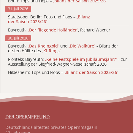
Bonn: Tops und Flops –
„
Bilanz der Saison 2025/26
“
31. Juli 2026
Staatsoper Berlin: Tops und Flops –
„
Bilanz
der Saison 2025/26
“
Bayreuth:
„
Der fliegende Holländer
“
, Richard Wagner
30. Juli 2026
Bayreuth:
„
Das Rheingold
“
und
„
Die Walküre
“
- Bilanz der
ersten Hälfte des
„
KI-Rings
“
Pionteks Bayreuth:
„
Keine Festspiele im Jubiläumsjahr?
“
- zur
Ausstellung der Siegfried-Wagner-Gesellschaft 2026
Hildesheim: Tops und Flops –
„
Bilanz der Saison 2025/26
“
DER OPERNFREUND
Deutschlands ältestes privates
Opernmagazin
57. Jahrgang