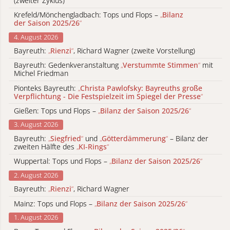
(zweiter Zyklus)
Krefeld/Mönchengladbach: Tops und Flops –
„
Bilanz
der Saison 2025/26
“
4. August 2026
Bayreuth:
„
Rienzi
“
, Richard Wagner (zweite Vorstellung)
Bayreuth: Gedenkveranstaltung
„
Verstummte Stimmen
“
mit
Michel Friedman
Pionteks Bayreuth:
„
Christa Pawlofsky: Bayreuths große
Verpflichtung - Die Festspielzeit im Spiegel der Presse
“
Gießen: Tops und Flops –
„
Bilanz der Saison 2025/26
“
3. August 2026
Bayreuth:
„
Siegfried
“
und
„
Götterdämmerung
“
– Bilanz der
zweiten Hälfte des
„
KI-Rings
“
Wuppertal: Tops und Flops –
„
Bilanz der Saison 2025/26
“
2. August 2026
Bayreuth:
„
Rienzi
“
, Richard Wagner
Mainz: Tops und Flops –
„
Bilanz der Saison 2025/26
“
1. August 2026