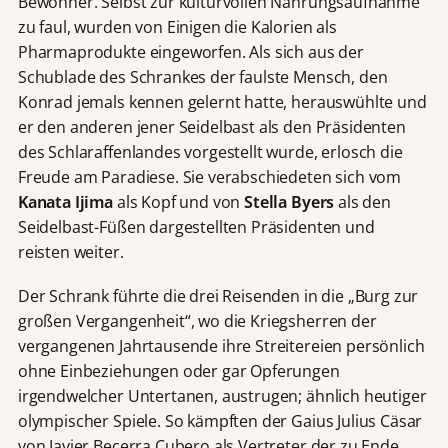
Bewohner. Selbst zur kulturvollen Nahrungsaufnahme
zu faul, wurden von Einigen die Kalorien als
Pharmaprodukte eingeworfen. Als sich aus der
Schublade des Schrankes der faulste Mensch, den
Konrad jemals kennen gelernt hatte, herauswühlte und
er den anderen jener Seidelbast als den Präsidenten
des Schlaraffenlandes vorgestellt wurde, erlosch die
Freude am Paradiese. Sie verabschiedeten sich vom
Kanata Ijima
als Kopf und von
Stella Byers
als den
Seidelbast-Füßen dargestellten Präsidenten und
reisten weiter.
Der Schrank führte die drei Reisenden in die „Burg zur
großen Vergangenheit“, wo die Kriegsherren der
vergangenen Jahrtausende ihre Streitereien persönlich
ohne Einbeziehungen oder gar Opferungen
irgendwelcher Untertanen, austrugen; ähnlich heutiger
olympischer Spiele. So kämpften der Gaius Julius Cäsar
von Javier Becerra Cubero als Vertreter der zu Ende