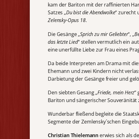
kam der Bariton mit der raffinierten H
Satzes „
Du bist die Abendwolke
“ zurecht
Zelensky-Opus 18
.
Die Gesänge „
Sprich zu mir Geliebter
“, „
Be
das letzte Lied
“ stellen vermutlich ein 
eine unerfüllte Liebe zur Frau eines Pra
Da beide Interpreten am Drama mit dies
Ehemann und zwei Kindern nicht verlasse
Darbietung der Gesänge freier und gelö
Den siebten Gesang „
Friede, mein Herz
“ 
Bariton und sängerischer Souveränität
Wunderbar fließend begleite die Staats
Segmente der Zemlensky´schen Eingeb
Christian Thielemann
erwies sich als d