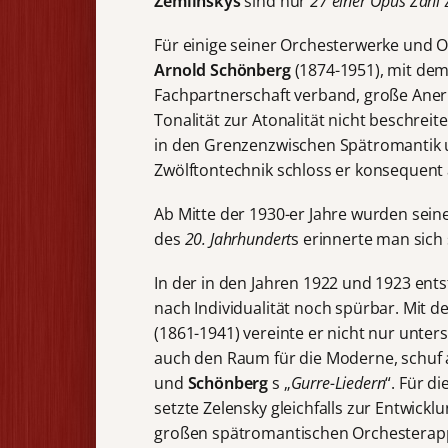
Zemlinskys
sind nur
27 einer Opus Zahl
z
Für einige seiner Orchesterwerke und O
Arnold
Schönberg
(1874-1951), mit dem
Fachpartnerschaft verband, große Ane
Tonalität zur Atonalität nicht beschreit
in den Grenzenzwischen Spätromantik u
Zwölftontechnik schloss er konsequent 
Ab Mitte der 1930-er Jahre wurden seine
des
20. Jahrhundert
s erinnerte man sich 
In der in den Jahren 1922 und 1923 ent
nach Individualität noch spürbar. Mit 
(1861-1941) vereinte er nicht nur unter
auch den Raum für die Moderne, schuf
und
Schönberg
s „
Gurre-Liedern
“. Für 
setzte Zelensky gleichfalls zur Entwic
großen spätromantischen Orchesterapp