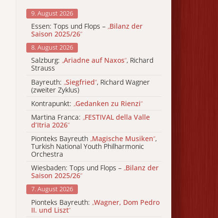
9. August 2026
Essen: Tops und Flops –
„
Bilanz der
Saison 2025/26
“
8. August 2026
Salzburg:
„
Ariadne auf Naxos
“
, Richard
Strauss
Bayreuth:
„
Siegfried
“
, Richard Wagner
(zweiter Zyklus)
Kontrapunkt:
„
Gedanken zu Rienzi
“
Martina Franca:
„
FESTIVAL della Valle
d’Itria 2026
“
Pionteks Bayreuth
„
Magische Musiken
“
,
Turkish National Youth Philharmonic
Orchestra
Wiesbaden: Tops und Flops –
„
Bilanz der
Saison 2025/26
“
7. August 2026
Pionteks Bayreuth:
„
Wagner, Dom Pedro
II. und Liszt
“