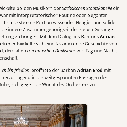
wickelte bei den Musikern der
Sächsischen Staatskapelle
ein
war mit interpretatorischer Routine oder eleganter
. Es musste eine Portion wissender Neugier und solide
um die innere Zusammengehörigkeit der sieben Gesänge
Geltung zu bringen. Mit dem Dialog des Baritons
Adrian
leiter
entwickelte sich eine faszinierende Geschichte von
ed, dem alten
romantischen Dualismus
von Tag und Nacht,
enschaft.
I
ch bin friedlos
“ eröffnete der Bariton
Adrian Eröd
mit
ch hervorragend in die weitgespannten Passagen des
 Mühe, sich gegen die Wucht des Orchesters zu