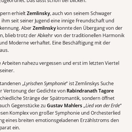
ugeordnet. Das lässt schon tief blicken.
pern erhielt
Zemlinsky
, auch von seinem Schwager
 ihm seit seiner Jugend eine innige Freundschaft und
rkennung. Aber
Zemlinsky
konnte den Übergang von der
en, blieb trotz der Abkehr von der traditionellen Harmonik
nd Moderne verhaftet. Eine Beschäftigung mit der
aus.
 Arbeiten nahezu vergessen und erst im letzten Viertel
seiner.
standenen „
Lyrischen Symphonie
“ ist Zemlinskys Suche
der Vertonung der Gedichte von
Rabindranath Tagore
schiedliche Stränge der Spätromantik, sondern öffnet
 auch Gegenstücke zu
Gustav Mahlers
„
Lied von der Erde
“
diesen Komplex von großer Symphonie und Orchesterlied
klung eines breiten emotionsgeladenen Erzählstroms den
arat ein.