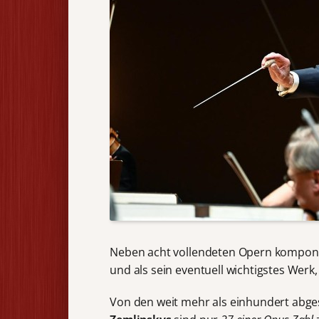
Neben acht vollendeten Opern komponie
und als sein eventuell wichtigstes Werk
Von den weit mehr als einhundert abg