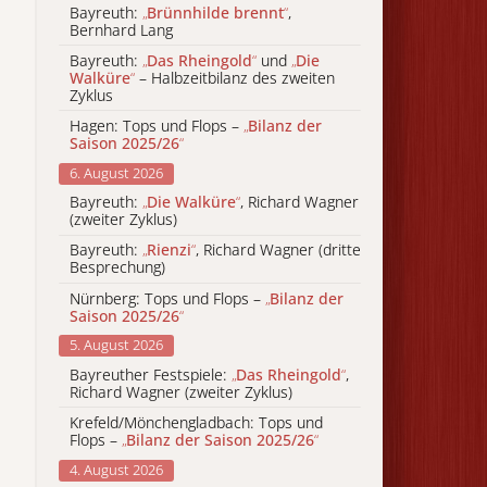
Bayreuth:
„
Brünnhilde brennt
“
,
Bernhard Lang
Bayreuth:
„
Das Rheingold
“
und
„
Die
Walküre
“
– Halbzeitbilanz des zweiten
Zyklus
Hagen: Tops und Flops –
„
Bilanz der
Saison 2025/26
“
6. August 2026
Bayreuth:
„
Die Walküre
“
, Richard Wagner
(zweiter Zyklus)
Bayreuth:
„
Rienzi
“
, Richard Wagner (dritte
Besprechung)
Nürnberg: Tops und Flops –
„
Bilanz der
Saison 2025/26
“
5. August 2026
Bayreuther Festspiele:
„
Das Rheingold
“
,
Richard Wagner (zweiter Zyklus)
Krefeld/Mönchengladbach: Tops und
Flops –
„
Bilanz der Saison 2025/26
“
4. August 2026