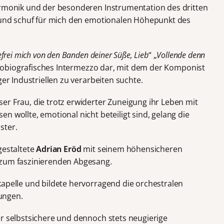
armonik und der besonderen Instrumentation des dritten
 und schuf für mich den emotionalen Höhepunkt des
frei mich von den Banden deiner Süße, Lieb
“ „
Vollende denn
autobiografisches Intermezzo dar, mit dem der Komponist
ger Industriellen zu verarbeiten suchte.
er Frau, die trotz erwiderter Zuneigung ihr Leben mit
n wollte, emotional nicht beteiligt sind, gelang die
ster.
gestaltete
Adrian Eröd
mit seinem höhensicheren
 zum faszinierenden Abgesang.
kapelle und bildete hervorragend die orchestralen
ungen.
er selbstsichere und dennoch stets neugierige