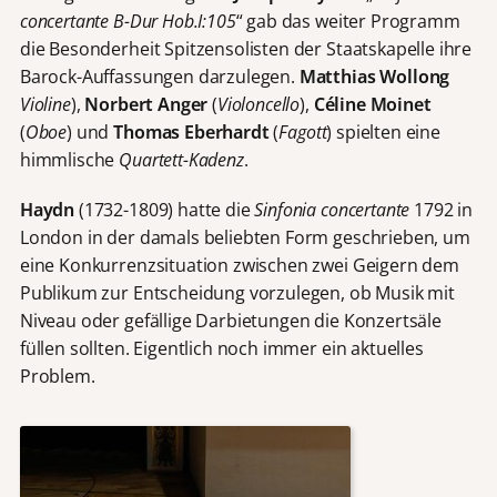
concertante B-Dur Hob.I:105
“ gab das weiter Programm
die Besonderheit Spitzensolisten der Staatskapelle ihre
Barock-Auffassungen darzulegen.
Matthias Wollong
Violine
),
Norbert Anger
(
Violoncello
),
Céline Moinet
(
Oboe
) und
Thomas Eberhardt
(
Fagott
) spielten eine
himmlische
Quartett-Kadenz
.
Haydn
(1732-1809) hatte die
Sinfonia concertante
1792 in
London in der damals beliebten Form geschrieben, um
eine Konkurrenzsituation zwischen zwei Geigern dem
Publikum zur Entscheidung vorzulegen, ob Musik mit
Niveau oder gefällige Darbietungen die Konzertsäle
füllen sollten. Eigentlich noch immer ein aktuelles
Problem.