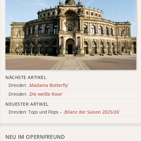
NÄCHSTE ARTIKEL
Dresden:
„
Madama Butterfly
“
Dresden:
„
Die weiße Rose
“
NEUESTER ARTIKEL
Dresden: Tops und Flops –
„
Bilanz der Saison 2025/26
“
NEU IM OPERNFREUND