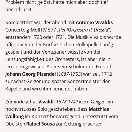
Problem nicht gelöst, hatte mich aber doch tief
beeindruckt.
Komplettiert war der Abend mit
Antonio Vivaldis
Concerto g-Moll RV 577 „
Per l´Orchestra di Dresda
“,
entstanden 1720 oder 1721. Die Musik Vivaldis wurde
offenbar von der Kurfürstlichen Hofkapelle häufig
gespielt und der Venezianer wusste von der
Leistungsfähigkeit des Orchesters, ist aber nie in
Dresden gewesen. Aber sein Schüler und Freund
Johann Georg Pisendel
(
1687-1755
) war seit 1712
zunächst Geiger und später Konzertmeister der
Kapelle und wird ihm berichtet haben.
Zumindest hat
Vivaldi
(
1678-1741
)dem Geiger ein
hochvirtuoses Solo geschrieben, dass
Matthias
Wollong
im Konzert hervorragend, unterstützt vom
Oboisten
Rafael Sousa
zur Geltung brachten.