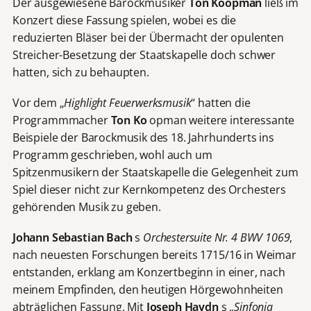
Der ausgewiesene Barockmusiker
Ton Koopman
ließ im
Konzert diese Fassung spielen, wobei es die
reduzierten Bläser bei der Übermacht der opulenten
Streicher-Besetzung der Staatskapelle doch schwer
hatten, sich zu behaupten.
Vor dem „
Highlight Feuerwerksmusik
“ hatten die
Programmmacher
Ton Ko
opman weitere interessante
Beispiele der Barockmusik des 18. Jahrhunderts ins
Programm geschrieben, wohl auch um
Spitzenmusikern der Staatskapelle die Gelegenheit zum
Spiel dieser nicht zur Kernkompetenz des Orchesters
gehörenden Musik zu geben.
Johann Sebastian Bach
s
Orchestersuite Nr. 4 BWV 1069
,
nach neuesten Forschungen bereits 1715/16 in Weimar
entstanden, erklang am Konzertbeginn in einer, nach
meinem Empfinden, den heutigen Hörgewohnheiten
abträglichen Fassung. Mit
Joseph Haydn
s „
Sinfonia