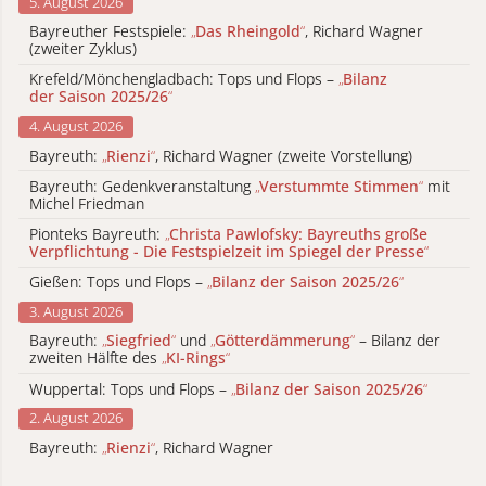
5. August 2026
Bayreuther Festspiele:
„
Das Rheingold
“
, Richard Wagner
(zweiter Zyklus)
Krefeld/Mönchengladbach: Tops und Flops –
„
Bilanz
der Saison 2025/26
“
4. August 2026
Bayreuth:
„
Rienzi
“
, Richard Wagner (zweite Vorstellung)
Bayreuth: Gedenkveranstaltung
„
Verstummte Stimmen
“
mit
Michel Friedman
Pionteks Bayreuth:
„
Christa Pawlofsky: Bayreuths große
Verpflichtung - Die Festspielzeit im Spiegel der Presse
“
Gießen: Tops und Flops –
„
Bilanz der Saison 2025/26
“
3. August 2026
Bayreuth:
„
Siegfried
“
und
„
Götterdämmerung
“
– Bilanz der
zweiten Hälfte des
„
KI-Rings
“
Wuppertal: Tops und Flops –
„
Bilanz der Saison 2025/26
“
2. August 2026
Bayreuth:
„
Rienzi
“
, Richard Wagner