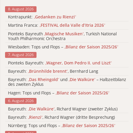
8. August 2026
Kontrapunkt:
„
Gedanken zu Rienzi
“
Martina Franca:
„
FESTIVAL della Valle d’Itria 2026
“
Pionteks Bayreuth
„
Magische Musiken
“
, Turkish National
Youth Philharmonic Orchestra
Wiesbaden: Tops und Flops –
„
Bilanz der Saison 2025/26
“
7. August 2026
Pionteks Bayreuth:
„
Wagner, Dom Pedro II. und Liszt
“
Bayreuth:
„
Brünnhilde brennt
“
, Bernhard Lang
Bayreuth:
„
Das Rheingold
“
und
„
Die Walküre
“
– Halbzeitbilanz
des zweiten Zyklus
Hagen: Tops und Flops –
„
Bilanz der Saison 2025/26
“
6. August 2026
Bayreuth:
„
Die Walküre
“
, Richard Wagner (zweiter Zyklus)
Bayreuth:
„
Rienzi
“
, Richard Wagner (dritte Besprechung)
Nürnberg: Tops und Flops –
„
Bilanz der Saison 2025/26
“