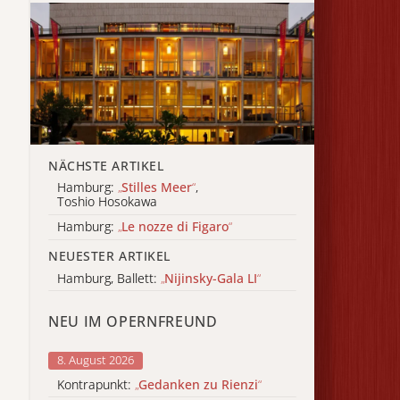
NÄCHSTE ARTIKEL
Hamburg:
„
Stilles Meer
“
,
Toshio Hosokawa
Hamburg:
„
Le nozze di Figaro
“
NEUESTER ARTIKEL
Hamburg, Ballett:
„
Nijinsky-Gala LI
“
NEU IM OPERNFREUND
8. August 2026
Kontrapunkt:
„
Gedanken zu Rienzi
“