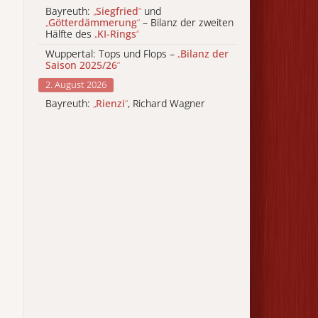
Bayreuth:
„
Siegfried
“
und
„
Götterdämmerung
“
– Bilanz der zweiten
Hälfte des
„
KI-Rings
“
Wuppertal: Tops und Flops –
„
Bilanz der
Saison 2025/26
“
2. August 2026
Bayreuth:
„
Rienzi
“
, Richard Wagner