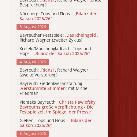
Besprechung)
Nürnberg: Tops und Flops –
„
Bilanz der
Saison 2025/26
“
5. August 2026
Bayreuther Festspiele:
„
Das Rheingold
“
,
Richard Wagner (zweiter Zyklus)
Krefeld/Mönchengladbach: Tops und
Flops –
„
Bilanz der Saison 2025/26
“
4. August 2026
Bayreuth:
„
Rienzi
“
, Richard Wagner
(zweite Vorstellung)
Bayreuth: Gedenkveranstaltung
„
Verstummte Stimmen
“
mit Michel
Friedman
Pionteks Bayreuth:
„
Christa Pawlofsky:
Bayreuths große Verpflichtung - Die
Festspielzeit im Spiegel der Presse
“
Gießen: Tops und Flops –
„
Bilanz der
Saison 2025/26
“
3. August 2026