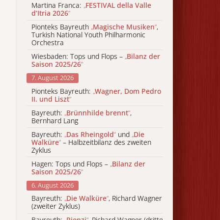
Martina Franca:
„
FESTIVAL della Valle
d’Itria 2026
“
Pionteks Bayreuth
„
Magische Musiken
“
,
Turkish National Youth Philharmonic
Orchestra
Wiesbaden: Tops und Flops –
„
Bilanz der
Saison 2025/26
“
7. August 2026
Pionteks Bayreuth:
„
Wagner, Dom Pedro
II. und Liszt
“
Bayreuth:
„
Brünnhilde brennt
“
,
Bernhard Lang
Bayreuth:
„
Das Rheingold
“
und
„
Die
Walküre
“
– Halbzeitbilanz des zweiten
Zyklus
Hagen: Tops und Flops –
„
Bilanz der
Saison 2025/26
“
6. August 2026
Bayreuth:
„
Die Walküre
“
, Richard Wagner
(zweiter Zyklus)
Bayreuth:
„
Rienzi
“
, Richard Wagner (dritte