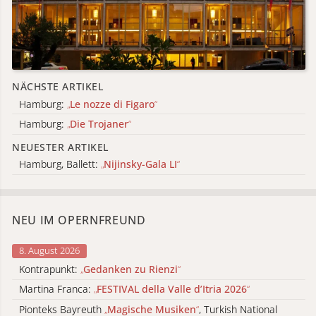
NÄCHSTE ARTIKEL
Hamburg:
„
Le nozze di Figaro
“
Hamburg:
„
Die Trojaner
“
NEUESTER ARTIKEL
Hamburg, Ballett:
„
Nijinsky-Gala LI
“
NEU IM OPERNFREUND
8. August 2026
Kontrapunkt:
„
Gedanken zu Rienzi
“
Martina Franca:
„
FESTIVAL della Valle d’Itria 2026
“
Pionteks Bayreuth
„
Magische Musiken
“
, Turkish National