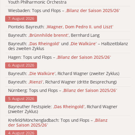
Youth Philharmonic Orchestra
Wiesbaden: Tops und Flops –
„
Bilanz der Saison 2025/26
“
7. August 2026
Pionteks Bayreuth:
„
Wagner, Dom Pedro II. und Liszt
“
Bayreuth:
„
Brünnhilde brennt
“
, Bernhard Lang
Bayreuth:
„
Das Rheingold
“
und
„
Die Walküre
“
– Halbzeitbilanz
des zweiten Zyklus
Hagen: Tops und Flops –
„
Bilanz der Saison 2025/26
“
6. August 2026
Bayreuth:
„
Die Walküre
“
, Richard Wagner (zweiter Zyklus)
Bayreuth:
„
Rienzi
“
, Richard Wagner (dritte Besprechung)
Nürnberg: Tops und Flops –
„
Bilanz der Saison 2025/26
“
5. August 2026
Bayreuther Festspiele:
„
Das Rheingold
“
, Richard Wagner
(zweiter Zyklus)
Krefeld/Mönchengladbach: Tops und Flops –
„
Bilanz
der Saison 2025/26
“
4. August 2026