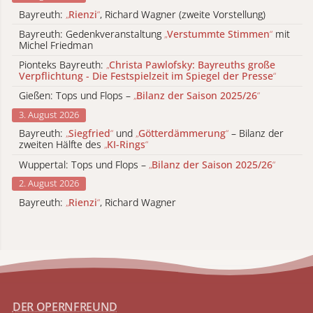
Bayreuth:
„
Rienzi
“
, Richard Wagner (zweite Vorstellung)
Bayreuth: Gedenkveranstaltung
„
Verstummte Stimmen
“
mit
Michel Friedman
Pionteks Bayreuth:
„
Christa Pawlofsky: Bayreuths große
Verpflichtung - Die Festspielzeit im Spiegel der Presse
“
Gießen: Tops und Flops –
„
Bilanz der Saison 2025/26
“
3. August 2026
Bayreuth:
„
Siegfried
“
und
„
Götterdämmerung
“
– Bilanz der
zweiten Hälfte des
„
KI-Rings
“
Wuppertal: Tops und Flops –
„
Bilanz der Saison 2025/26
“
2. August 2026
Bayreuth:
„
Rienzi
“
, Richard Wagner
DER OPERNFREUND