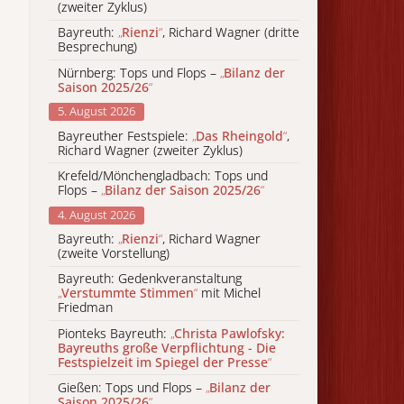
(zweiter Zyklus)
Bayreuth:
„
Rienzi
“
, Richard Wagner (dritte
Besprechung)
Nürnberg: Tops und Flops –
„
Bilanz der
Saison 2025/26
“
5. August 2026
Bayreuther Festspiele:
„
Das Rheingold
“
,
Richard Wagner (zweiter Zyklus)
Krefeld/Mönchengladbach: Tops und
Flops –
„
Bilanz der Saison 2025/26
“
4. August 2026
Bayreuth:
„
Rienzi
“
, Richard Wagner
(zweite Vorstellung)
Bayreuth: Gedenkveranstaltung
„
Verstummte Stimmen
“
mit Michel
Friedman
Pionteks Bayreuth:
„
Christa Pawlofsky:
Bayreuths große Verpflichtung - Die
Festspielzeit im Spiegel der Presse
“
Gießen: Tops und Flops –
„
Bilanz der
Saison 2025/26
“