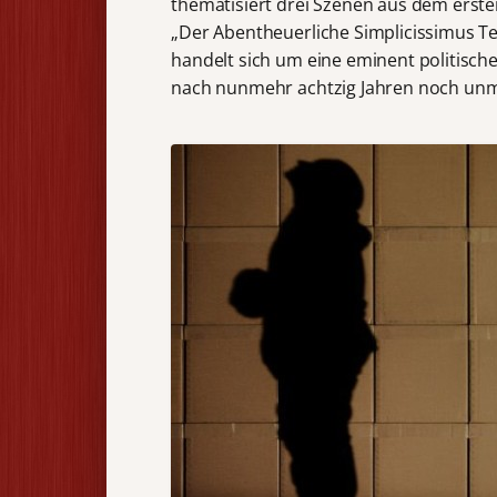
thematisiert drei Szenen aus dem ers
„Der Abentheuerliche Simplicissimus Teu
handelt sich um eine eminent politische
nach nunmehr achtzig Jahren noch unm