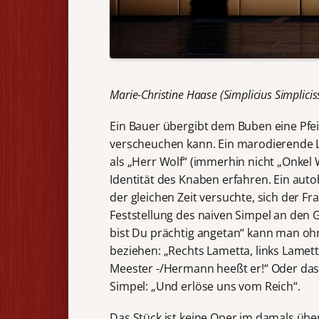
Marie-Christine Haase (Simplicius Simplici
Ein Bauer übergibt dem Buben eine Pfei
verscheuchen kann. Ein marodierende 
als „Herr Wolf“ (immerhin nicht „Onkel
Identität des Knaben erfahren. Ein au
der gleichen Zeit versuchte, sich der F
Feststellung des naiven Simpel an den
bist Du prächtig angetan“ kann man ohne
beziehen: „Rechts Lametta, links Lamet
Meester -/Hermann heeßt er!“ Oder das
Simpel: „Und erlöse uns vom Reich“.
Das Stück ist keine Oper im damals übe