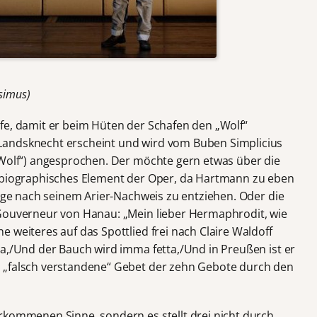
ssimus)
fe, damit er beim Hüten der Schafen den „Wolf“
Landsknecht erscheint und wird vom Buben Simplicius
 Wolf“) angesprochen. Der möchte gern etwas über die
tobiographisches Element der Oper, da Hartmann zu eben
rage nach seinem Arier-Nachweis zu entziehen. Oder die
 Gouverneur von Hanau: „Mein lieber Hermaphrodit, wie
 weiteres auf das Spottlied frei nach Claire Waldoff
ta,/Und der Bauch wird imma fetta,/Und in Preußen ist er
 „falsch verstandene“ Gebet der zehn Gebote durch den
rkommenen Sinne, sondern es stellt drei nicht durch