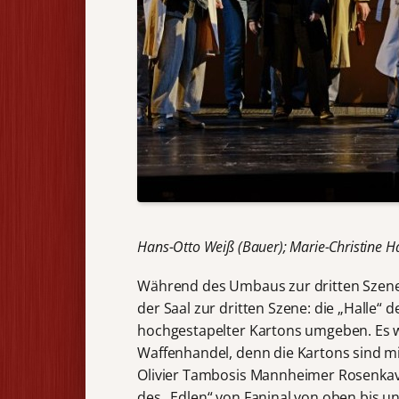
Hans-Otto Weiß (Bauer); Marie-Christine Ha
Während des Umbaus zur dritten Szene 
der Saal zur dritten Szene: die „Halle
hochgestapelter Kartons umgeben. Es wi
Waffenhandel, denn die Kartons sind m
Olivier Tambosis Mannheimer Rosenkaval
des „Edlen“ von Faninal von oben bis u