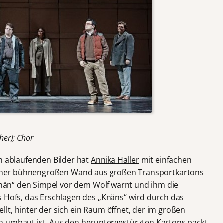
her); Chor
en ablaufenden Bilder hat
Annika Haller
mit einfachen
 einer bühnengroßen Wand aus großen Transportkartons
„Knän“ den Simpel vor dem Wolf warnt und ihm die
s Hofs, das Erschlagen des „Knäns“ wird durch das
lt, hinter der sich ein Raum öffnet, der im großen
n umbaut ist. Aus den heruntergestürzten Kartons packt