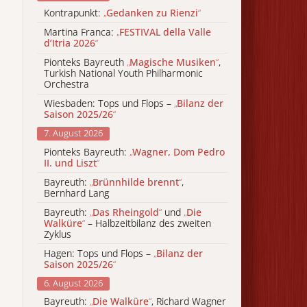
Kontrapunkt:
„
Gedanken zu Rienzi
“
Martina Franca:
„
FESTIVAL della Valle
d’Itria 2026
“
Pionteks Bayreuth
„
Magische Musiken
“
,
Turkish National Youth Philharmonic
Orchestra
Wiesbaden: Tops und Flops –
„
Bilanz der
Saison 2025/26
“
7. August 2026
Pionteks Bayreuth:
„
Wagner, Dom Pedro
II. und Liszt
“
Bayreuth:
„
Brünnhilde brennt
“
,
Bernhard Lang
Bayreuth:
„
Das Rheingold
“
und
„
Die
Walküre
“
– Halbzeitbilanz des zweiten
Zyklus
Hagen: Tops und Flops –
„
Bilanz der
Saison 2025/26
“
6. August 2026
Bayreuth:
„
Die Walküre
“
, Richard Wagner