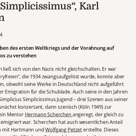
Simplicissimus“, Karl
n
14
ben des ersten Weltkriegs und der Vorahnung auf
los zu verstehen
eß sich von den Nazis nicht gleichschalten. Er war
uryfreien“, die 1934 zwangsaufgelöst wurde, konnte aber
, obwohl seine Werke in Deutschland nicht aufgeführt
rer Emigration für die Schublade. Auch seine in den Jahren
mplicius Simplicissimus Jugend – drei Szenen aus seiner
unächst konzertant, dann szenisch (Köln 1949) zur
sein Mentor
Hermann Scherchen
angeregt, der gleich zu
 emigriert war. Scherchen hat auch wesentlichen Anteil
en mit Hartmann und
Wolfgang Petzet
erstellte. Dieses