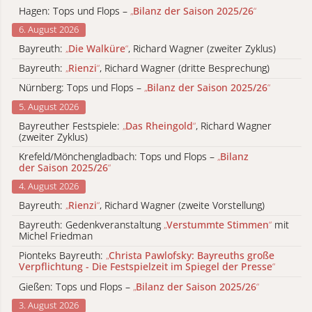
Hagen: Tops und Flops –
„
Bilanz der Saison 2025/26
“
6. August 2026
Bayreuth:
„
Die Walküre
“
, Richard Wagner (zweiter Zyklus)
Bayreuth:
„
Rienzi
“
, Richard Wagner (dritte Besprechung)
Nürnberg: Tops und Flops –
„
Bilanz der Saison 2025/26
“
5. August 2026
Bayreuther Festspiele:
„
Das Rheingold
“
, Richard Wagner
(zweiter Zyklus)
Krefeld/Mönchengladbach: Tops und Flops –
„
Bilanz
der Saison 2025/26
“
4. August 2026
Bayreuth:
„
Rienzi
“
, Richard Wagner (zweite Vorstellung)
Bayreuth: Gedenkveranstaltung
„
Verstummte Stimmen
“
mit
Michel Friedman
Pionteks Bayreuth:
„
Christa Pawlofsky: Bayreuths große
Verpflichtung - Die Festspielzeit im Spiegel der Presse
“
Gießen: Tops und Flops –
„
Bilanz der Saison 2025/26
“
3. August 2026