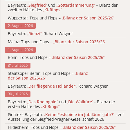
Bayreuth:
„
Siegfried
“
und
„
Götterdämmerung
“
– Bilanz der
zweiten Hälfte des
„
KI-Rings
“
Wuppertal: Tops und Flops –
„
Bilanz der Saison 2025/26
“
2. August 2026
Bayreuth:
„
Rienzi
“
, Richard Wagner
Mainz: Tops und Flops –
„
Bilanz der Saison 2025/26
“
1. August 2026
Bonn: Tops und Flops –
„
Bilanz der Saison 2025/26
“
31. Juli 2026
Staatsoper Berlin: Tops und Flops –
„
Bilanz
der Saison 2025/26
“
Bayreuth:
„
Der fliegende Holländer
“
, Richard Wagner
30. Juli 2026
Bayreuth:
„
Das Rheingold
“
und
„
Die Walküre
“
- Bilanz der
ersten Hälfte des
„
KI-Rings
“
Pionteks Bayreuth:
„
Keine Festspiele im Jubiläumsjahr?
“
- zur
Ausstellung der Siegfried-Wagner-Gesellschaft 2026
Hildesheim: Tops und Flops –
„
Bilanz der Saison 2025/26
“