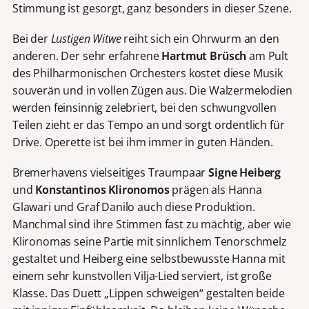
Stimmung ist gesorgt, ganz besonders in dieser Szene.
Bei der
Lustigen Witwe
reiht sich ein Ohrwurm an den
anderen. Der sehr erfahrene
Hartmut Brüsch
am Pult
des Philharmonischen Orchesters kostet diese Musik
souverän und in vollen Zügen aus. Die Walzermelodien
werden feinsinnig zelebriert, bei den schwungvollen
Teilen zieht er das Tempo an und sorgt ordentlich für
Drive. Operette ist bei ihm immer in guten Händen.
Bremerhavens vielseitiges Traumpaar
Signe Heiberg
und
Konstantinos Klironomos
prägen als Hanna
Glawari und Graf Danilo auch diese Produktion.
Manchmal sind ihre Stimmen fast zu mächtig, aber wie
Klironomas seine Partie mit sinnlichem Tenorschmelz
gestaltet und Heiberg eine selbstbewusste Hanna mit
einem sehr kunstvollen Vilja-Lied serviert, ist große
Klasse. Das Duett „Lippen schweigen“ gestalten beide