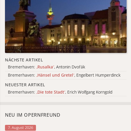
NÄCHSTE ARTIKEL
Bremerhaven:
„
Rusalka
“
, Antonin Dvořák
Bremerhaven:
„
Hänsel und Gretel
“
, Engelbert Humperdinck
NEUESTER ARTIKEL
Bremerhaven:
„
Die tote Stadt
“
, Erich Wolfgang Korngold
NEU IM OPERNFREUND
7. August 2026