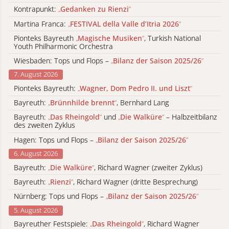
Kontrapunkt:
„
Gedanken zu Rienzi
“
Martina Franca:
„
FESTIVAL della Valle d’Itria 2026
“
Pionteks Bayreuth
„
Magische Musiken
“
, Turkish National
Youth Philharmonic Orchestra
Wiesbaden: Tops und Flops –
„
Bilanz der Saison 2025/26
“
7. August 2026
Pionteks Bayreuth:
„
Wagner, Dom Pedro II. und Liszt
“
Bayreuth:
„
Brünnhilde brennt
“
, Bernhard Lang
Bayreuth:
„
Das Rheingold
“
und
„
Die Walküre
“
– Halbzeitbilanz
des zweiten Zyklus
Hagen: Tops und Flops –
„
Bilanz der Saison 2025/26
“
6. August 2026
Bayreuth:
„
Die Walküre
“
, Richard Wagner (zweiter Zyklus)
Bayreuth:
„
Rienzi
“
, Richard Wagner (dritte Besprechung)
Nürnberg: Tops und Flops –
„
Bilanz der Saison 2025/26
“
5. August 2026
Bayreuther Festspiele:
„
Das Rheingold
“
, Richard Wagner