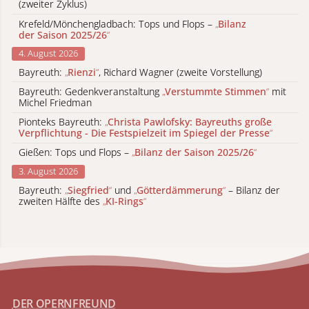
(zweiter Zyklus)
Krefeld/Mönchengladbach: Tops und Flops –
„
Bilanz
der Saison 2025/26
“
4. August 2026
Bayreuth:
„
Rienzi
“
, Richard Wagner (zweite Vorstellung)
Bayreuth: Gedenkveranstaltung
„
Verstummte Stimmen
“
mit
Michel Friedman
Pionteks Bayreuth:
„
Christa Pawlofsky: Bayreuths große
Verpflichtung - Die Festspielzeit im Spiegel der Presse
“
Gießen: Tops und Flops –
„
Bilanz der Saison 2025/26
“
3. August 2026
Bayreuth:
„
Siegfried
“
und
„
Götterdämmerung
“
– Bilanz der
zweiten Hälfte des
„
KI-Rings
“
DER OPERNFREUND