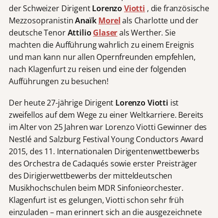
der Schweizer Dirigent
Lorenzo
Viotti
, die französische
Mezzosopranistin
Anaïk
Morel
als Charlotte und der
deutsche Tenor
Attilio
Glaser
als Werther. Sie
machten die Aufführung wahrlich zu einem Ereignis
und man kann nur allen Opernfreunden empfehlen,
nach Klagenfurt zu reisen und eine der folgenden
Aufführungen zu besuchen!
Der heute 27-jährige Dirigent
Lorenzo Viotti
ist
zweifellos auf dem Wege zu einer Weltkarriere. Bereits
im Alter von 25 Jahren war Lorenzo Viotti Gewinner des
Nestlé and Salzburg Festival Young Conductors Award
2015, des 11. Internationalen Dirigentenwettbewerbs
des Orchestra de Cadaqués sowie erster Preisträger
des Dirigierwettbewerbs der mitteldeutschen
Musikhochschulen beim MDR Sinfonieorchester.
Klagenfurt ist es gelungen, Viotti schon sehr früh
einzuladen – man erinnert sich an die ausgezeichnete