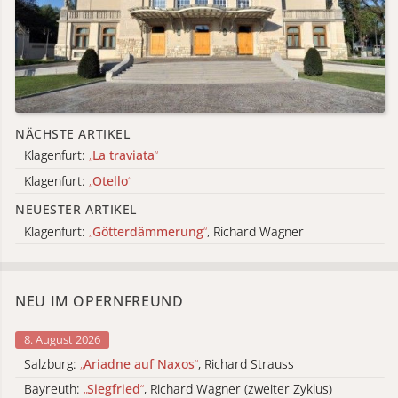
NÄCHSTE ARTIKEL
Klagenfurt:
„
La traviata
“
Klagenfurt:
„
Otello
“
NEUESTER ARTIKEL
Klagenfurt:
„
Götterdämmerung
“
, Richard Wagner
NEU IM OPERNFREUND
8. August 2026
Salzburg:
„
Ariadne auf Naxos
“
, Richard Strauss
Bayreuth:
„
Siegfried
“
, Richard Wagner (zweiter Zyklus)