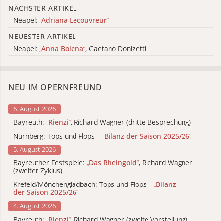
NÄCHSTER ARTIKEL
Neapel:
„
Adriana Lecouvreur
“
NEUESTER ARTIKEL
Neapel:
„
Anna Bolena
“
, Gaetano Donizetti
NEU IM OPERNFREUND
6. August 2026
Bayreuth:
„
Rienzi
“
, Richard Wagner (dritte Besprechung)
Nürnberg: Tops und Flops –
„
Bilanz der Saison 2025/26
“
5. August 2026
Bayreuther Festspiele:
„
Das Rheingold
“
, Richard Wagner
(zweiter Zyklus)
Krefeld/Mönchengladbach: Tops und Flops –
„
Bilanz
der Saison 2025/26
“
4. August 2026
Bayreuth:
„
Rienzi
“
, Richard Wagner (zweite Vorstellung)