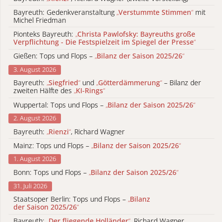
Bayreuth: Gedenkveranstaltung
„
Verstummte Stimmen
“
mit
Michel Friedman
Pionteks Bayreuth:
„
Christa Pawlofsky: Bayreuths große
Verpflichtung - Die Festspielzeit im Spiegel der Presse
“
Gießen: Tops und Flops –
„
Bilanz der Saison 2025/26
“
3. August 2026
Bayreuth:
„
Siegfried
“
und
„
Götterdämmerung
“
– Bilanz der
zweiten Hälfte des
„
KI-Rings
“
Wuppertal: Tops und Flops –
„
Bilanz der Saison 2025/26
“
2. August 2026
Bayreuth:
„
Rienzi
“
, Richard Wagner
Mainz: Tops und Flops –
„
Bilanz der Saison 2025/26
“
1. August 2026
Bonn: Tops und Flops –
„
Bilanz der Saison 2025/26
“
31. Juli 2026
Staatsoper Berlin: Tops und Flops –
„
Bilanz
der Saison 2025/26
“
Bayreuth:
„
Der fliegende Holländer
“
, Richard Wagner