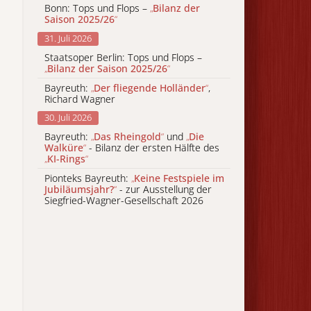
Bonn: Tops und Flops –
„
Bilanz der
Saison 2025/26
“
31. Juli 2026
Staatsoper Berlin: Tops und Flops –
„
Bilanz der Saison 2025/26
“
Bayreuth:
„
Der fliegende Holländer
“
,
Richard Wagner
30. Juli 2026
Bayreuth:
„
Das Rheingold
“
und
„
Die
Walküre
“
- Bilanz der ersten Hälfte des
„
KI-Rings
“
Pionteks Bayreuth:
„
Keine Festspiele im
Jubiläumsjahr?
“
- zur Ausstellung der
Siegfried-Wagner-Gesellschaft 2026