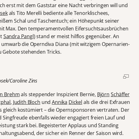
tlich erst mit dem Gaststar eine Nacht verbringen will und
osek
als Tito Merelli bediente alle Tenorklischees,
weißem Schal und Taschentuch; ein Höhepunkt seiner
i mit Max. Den temperamentvollen Eifersuchtsausbrüchen
ht
Sandra Pangl
) stand er meist hilflos gegenüber. An
rt, umwarb die Operndiva Diana (mit witzigem Opernarien-
 zu Gebote stehenden Tricks.
sek/Caroline Zins
en Brehm
als steppender Inspizient Bernie,
Björn
Schäffer
tphal
,
Judith Bloch
und
Annika
Dickel
als die drei Exfrauen
s gleich kostümiert – die Opernsponsoren vertraten. Der
d Singfreude ebenfalls wieder engagiert freien Lauf und
stung stark bei. Begeisterter Applaus und Standing
altungsabend, der sicher ein Renner der Saison wird.