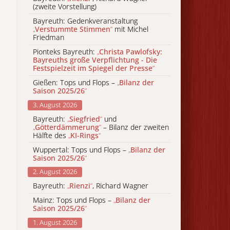
(zweite Vorstellung)
Bayreuth: Gedenkveranstaltung
„
Verstummte Stimmen
“
mit Michel
Friedman
Pionteks Bayreuth:
„
Christa Pawlofsky:
Bayreuths große Verpflichtung - Die
Festspielzeit im Spiegel der Presse
“
Gießen: Tops und Flops –
„
Bilanz der
Saison 2025/26
“
3. August 2026
Bayreuth:
„
Siegfried
“
und
„
Götterdämmerung
“
– Bilanz der zweiten
Hälfte des
„
KI-Rings
“
Wuppertal: Tops und Flops –
„
Bilanz der
Saison 2025/26
“
2. August 2026
Bayreuth:
„
Rienzi
“
, Richard Wagner
Mainz: Tops und Flops –
„
Bilanz der
Saison 2025/26
“
1. August 2026