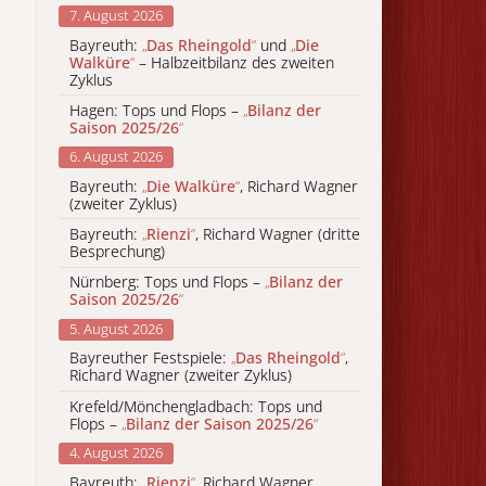
7. August 2026
Bayreuth:
„
Das Rheingold
“
und
„
Die
Walküre
“
– Halbzeitbilanz des zweiten
Zyklus
Hagen: Tops und Flops –
„
Bilanz der
Saison 2025/26
“
6. August 2026
Bayreuth:
„
Die Walküre
“
, Richard Wagner
(zweiter Zyklus)
Bayreuth:
„
Rienzi
“
, Richard Wagner (dritte
Besprechung)
Nürnberg: Tops und Flops –
„
Bilanz der
Saison 2025/26
“
5. August 2026
Bayreuther Festspiele:
„
Das Rheingold
“
,
Richard Wagner (zweiter Zyklus)
Krefeld/Mönchengladbach: Tops und
Flops –
„
Bilanz der Saison 2025/26
“
4. August 2026
Bayreuth:
„
Rienzi
“
, Richard Wagner