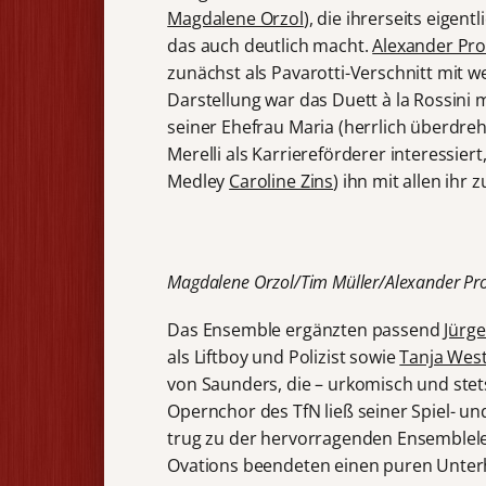
Magdalene Orzol
), die ihrerseits eigen
das auch deutlich macht.
Alexander Pr
zunächst als Pavarotti-Verschnitt mit 
Darstellung war das Duett à la Rossin
seiner Ehefrau Maria (herrlich überdre
Merelli als Karriereförderer interessie
Medley
Caroline Zins
) ihn mit allen ihr
Magdalene Orzol/Tim Müller/Alexander Pro
Das Ensemble ergänzten passend
Jürg
als Liftboy und Polizist sowie
Tanja Wes
von Saunders, die – urkomisch und stet
Opernchor des TfN ließ seiner Spiel- un
trug zu der hervorragenden Ensemblelei
Ovations beendeten einen puren Unterh