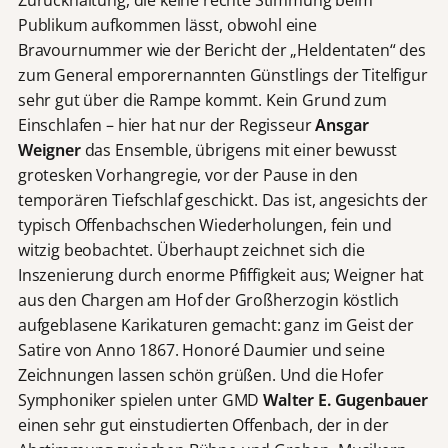
Zurückhaltung, die keine rechte Stimmung beim
Publikum aufkommen lässt, obwohl eine
Bravournummer wie der Bericht der „Heldentaten“ des
zum General emporernannten Günstlings der Titelfigur
sehr gut über die Rampe kommt. Kein Grund zum
Einschlafen – hier hat nur der Regisseur
Ansgar
Weigner
das Ensemble, übrigens mit einer bewusst
grotesken Vorhangregie, vor der Pause in den
temporären Tiefschlaf geschickt. Das ist, angesichts der
typisch Offenbachschen Wiederholungen, fein und
witzig beobachtet. Überhaupt zeichnet sich die
Inszenierung durch enorme Pfiffigkeit aus; Weigner hat
aus den Chargen am Hof der Großherzogin köstlich
aufgeblasene Karikaturen gemacht: ganz im Geist der
Satire von Anno 1867. Honoré Daumier und seine
Zeichnungen lassen schön grüßen. Und die Hofer
Symphoniker spielen unter GMD
Walter E. Gugenbauer
einen sehr gut einstudierten Offenbach, der in der