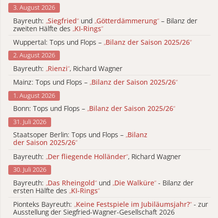
3. August 2026
Bayreuth:
„
Siegfried
“
und
„
Götterdämmerung
“
– Bilanz der
zweiten Hälfte des
„
KI-Rings
“
Wuppertal: Tops und Flops –
„
Bilanz der Saison 2025/26
“
2. August 2026
Bayreuth:
„
Rienzi
“
, Richard Wagner
Mainz: Tops und Flops –
„
Bilanz der Saison 2025/26
“
1. August 2026
Bonn: Tops und Flops –
„
Bilanz der Saison 2025/26
“
31. Juli 2026
Staatsoper Berlin: Tops und Flops –
„
Bilanz
der Saison 2025/26
“
Bayreuth:
„
Der fliegende Holländer
“
, Richard Wagner
30. Juli 2026
Bayreuth:
„
Das Rheingold
“
und
„
Die Walküre
“
- Bilanz der
ersten Hälfte des
„
KI-Rings
“
Pionteks Bayreuth:
„
Keine Festspiele im Jubiläumsjahr?
“
- zur
Ausstellung der Siegfried-Wagner-Gesellschaft 2026