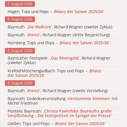
7. August 2026
Hagen: Tops und Flops –
„
Bilanz der Saison 2025/26
“
6. August 2026
Bayreuth:
„
Die Walküre
“
, Richard Wagner (zweiter Zyklus)
Bayreuth:
„
Rienzi
“
, Richard Wagner (dritte Besprechung)
Nürnberg: Tops und Flops –
„
Bilanz der Saison 2025/26
“
5. August 2026
Bayreuther Festspiele:
„
Das Rheingold
“
, Richard Wagner
(zweiter Zyklus)
Krefeld/Mönchengladbach: Tops und Flops –
„
Bilanz
der Saison 2025/26
“
4. August 2026
Bayreuth:
„
Rienzi
“
, Richard Wagner (zweite Vorstellung)
Bayreuth: Gedenkveranstaltung
„
Verstummte Stimmen
“
mit
Michel Friedman
Pionteks Bayreuth:
„
Christa Pawlofsky: Bayreuths große
Verpflichtung - Die Festspielzeit im Spiegel der Presse
“
Gießen: Tops und Flops –
„
Bilanz der Saison 2025/26
“