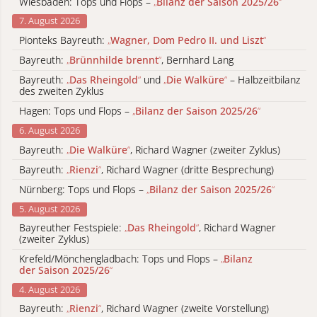
Wiesbaden: Tops und Flops –
„
Bilanz der Saison 2025/26
“
7. August 2026
Pionteks Bayreuth:
„
Wagner, Dom Pedro II. und Liszt
“
Bayreuth:
„
Brünnhilde brennt
“
, Bernhard Lang
Bayreuth:
„
Das Rheingold
“
und
„
Die Walküre
“
– Halbzeitbilanz
des zweiten Zyklus
Hagen: Tops und Flops –
„
Bilanz der Saison 2025/26
“
6. August 2026
Bayreuth:
„
Die Walküre
“
, Richard Wagner (zweiter Zyklus)
Bayreuth:
„
Rienzi
“
, Richard Wagner (dritte Besprechung)
Nürnberg: Tops und Flops –
„
Bilanz der Saison 2025/26
“
5. August 2026
Bayreuther Festspiele:
„
Das Rheingold
“
, Richard Wagner
(zweiter Zyklus)
Krefeld/Mönchengladbach: Tops und Flops –
„
Bilanz
der Saison 2025/26
“
4. August 2026
Bayreuth:
„
Rienzi
“
, Richard Wagner (zweite Vorstellung)