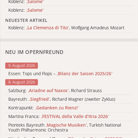
Koblenz:
„
Salome
“
Koblenz:
„
Salome
“
NEUESTER ARTIKEL
Koblenz:
„
La Clemenza di Tito
“
, Wolfgang Amadeus Mozart
NEU IM OPERNFREUND
9. August 2026
Essen: Tops und Flops –
„
Bilanz der Saison 2025/26
“
8. August 2026
Salzburg:
„
Ariadne auf Naxos
“
, Richard Strauss
Bayreuth:
„
Siegfried
“
, Richard Wagner (zweiter Zyklus)
Kontrapunkt:
„
Gedanken zu Rienzi
“
Martina Franca:
„
FESTIVAL della Valle d’Itria 2026
“
Pionteks Bayreuth
„
Magische Musiken
“
, Turkish National
Youth Philharmonic Orchestra