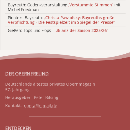
Bayreuth: Gedenkveranstaltung
„
Verstummte Stimmen
“
mit
Michel Friedman
Pionteks Bayreuth:
„
Christa Pawlofsky: Bayreuths große
Verpflichtung - Die Festspielzeit im Spiegel der Presse
“
Gießen: Tops und Flops –
„
Bilanz der Saison 2025/26
“
DER OPERNFREUND
Deutschlands ältestes privates
Opernmagazin
57. Jahrgang
Herausgeber
: Peter Bilsing
Kontakt
:
opera@e.mail.de
ENTDECKEN