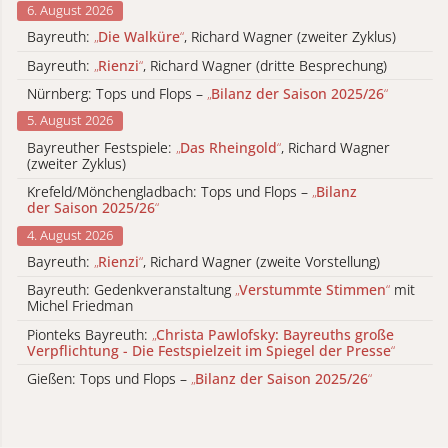
6. August 2026
Bayreuth:
„
Die Walküre
“
, Richard Wagner (zweiter Zyklus)
Bayreuth:
„
Rienzi
“
, Richard Wagner (dritte Besprechung)
Nürnberg: Tops und Flops –
„
Bilanz der Saison 2025/26
“
5. August 2026
Bayreuther Festspiele:
„
Das Rheingold
“
, Richard Wagner
(zweiter Zyklus)
Krefeld/Mönchengladbach: Tops und Flops –
„
Bilanz
der Saison 2025/26
“
4. August 2026
Bayreuth:
„
Rienzi
“
, Richard Wagner (zweite Vorstellung)
Bayreuth: Gedenkveranstaltung
„
Verstummte Stimmen
“
mit
Michel Friedman
Pionteks Bayreuth:
„
Christa Pawlofsky: Bayreuths große
Verpflichtung - Die Festspielzeit im Spiegel der Presse
“
Gießen: Tops und Flops –
„
Bilanz der Saison 2025/26
“