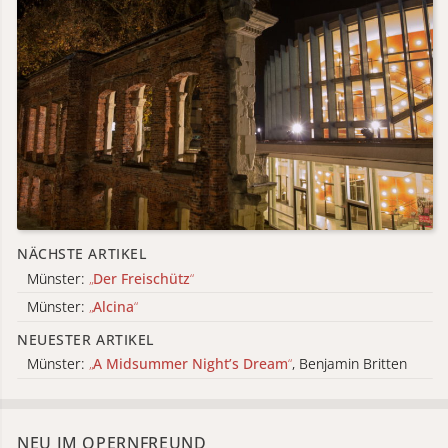
NÄCHSTE ARTIKEL
Münster:
„
Der Freischütz
“
Münster:
„
Alcina
“
NEUESTER ARTIKEL
Münster:
„
A Midsummer Night’s Dream
“
, Benjamin Britten
NEU IM OPERNFREUND