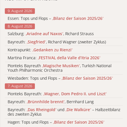
9. August 2026
Essen: Tops und Flops –
„
Bilanz der Saison 2025/26
“
8. August 2026
Salzburg:
„
Ariadne auf Naxos
“
, Richard Strauss
Bayreuth:
„
Siegfried
“
, Richard Wagner (zweiter Zyklus)
Kontrapunkt:
„
Gedanken zu Rienzi
“
Martina Franca:
„
FESTIVAL della Valle d’Itria 2026
“
Pionteks Bayreuth
„
Magische Musiken
“
, Turkish National
Youth Philharmonic Orchestra
Wiesbaden: Tops und Flops –
„
Bilanz der Saison 2025/26
“
7. August 2026
Pionteks Bayreuth:
„
Wagner, Dom Pedro II. und Liszt
“
Bayreuth:
„
Brünnhilde brennt
“
, Bernhard Lang
Bayreuth:
„
Das Rheingold
“
und
„
Die Walküre
“
– Halbzeitbilanz
des zweiten Zyklus
Hagen: Tops und Flops –
„
Bilanz der Saison 2025/26
“