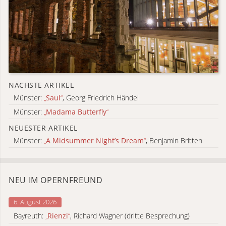
NÄCHSTE ARTIKEL
Münster:
„
Saul
“
, Georg Friedrich Händel
Münster:
„
Madama Butterfly
“
NEUESTER ARTIKEL
Münster:
„
A Midsummer Night’s Dream
“
, Benjamin Britten
NEU IM OPERNFREUND
6. August 2026
Bayreuth:
„
Rienzi
“
, Richard Wagner (dritte Besprechung)