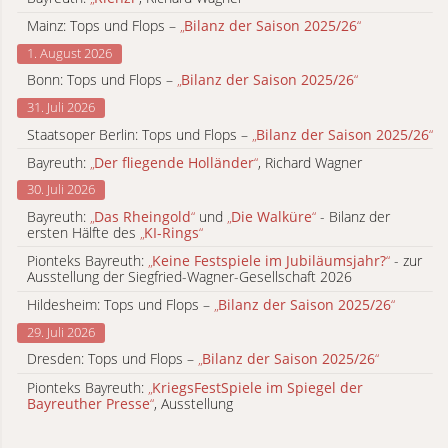
Mainz: Tops und Flops –
„
Bilanz der Saison 2025/26
“
1. August 2026
Bonn: Tops und Flops –
„
Bilanz der Saison 2025/26
“
31. Juli 2026
Staatsoper Berlin: Tops und Flops –
„
Bilanz der Saison 2025/26
“
Bayreuth:
„
Der fliegende Holländer
“
, Richard Wagner
30. Juli 2026
Bayreuth:
„
Das Rheingold
“
und
„
Die Walküre
“
- Bilanz der
ersten Hälfte des
„
KI-Rings
“
Pionteks Bayreuth:
„
Keine Festspiele im Jubiläumsjahr?
“
- zur
Ausstellung der Siegfried-Wagner-Gesellschaft 2026
Hildesheim: Tops und Flops –
„
Bilanz der Saison 2025/26
“
29. Juli 2026
Dresden: Tops und Flops –
„
Bilanz der Saison 2025/26
“
Pionteks Bayreuth:
„
KriegsFestSpiele im Spiegel der
Bayreuther Presse
“
, Ausstellung