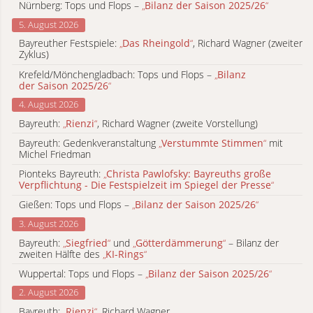
Nürnberg: Tops und Flops –
„
Bilanz der Saison 2025/26
“
5. August 2026
Bayreuther Festspiele:
„
Das Rheingold
“
, Richard Wagner (zweiter
Zyklus)
Krefeld/Mönchengladbach: Tops und Flops –
„
Bilanz
der Saison 2025/26
“
4. August 2026
Bayreuth:
„
Rienzi
“
, Richard Wagner (zweite Vorstellung)
Bayreuth: Gedenkveranstaltung
„
Verstummte Stimmen
“
mit
Michel Friedman
Pionteks Bayreuth:
„
Christa Pawlofsky: Bayreuths große
Verpflichtung - Die Festspielzeit im Spiegel der Presse
“
Gießen: Tops und Flops –
„
Bilanz der Saison 2025/26
“
3. August 2026
Bayreuth:
„
Siegfried
“
und
„
Götterdämmerung
“
– Bilanz der
zweiten Hälfte des
„
KI-Rings
“
Wuppertal: Tops und Flops –
„
Bilanz der Saison 2025/26
“
2. August 2026
Bayreuth:
„
Rienzi
“
, Richard Wagner