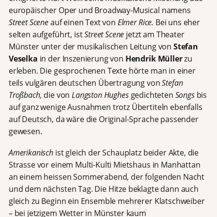
europäischer Oper und Broadway-Musical namens
Street Scene
auf einen Text von
Elmer Rice.
Bei uns eher
selten aufgeführt, ist
Street Scene
jetzt am Theater
Münster unter der musikalischen Leitung von
Stefan
Veselka
in der Inszenierung von
Hendrik Müller
zu
erleben. Die gesprochenen Texte hörte man in einer
teils vulgären deutschen Übertragung von
Stefan
Troßbach,
die von
Langston Hughes
gedichteten
Songs
bis
auf ganz wenige Ausnahmen trotz Übertiteln ebenfalls
auf Deutsch, da wäre die Original-Sprache passender
gewesen.
Amerikanisch
ist gleich der Schauplatz beider Akte, die
Strasse vor einem Multi-Kulti Mietshaus in Manhattan
an einem heissen Sommerabend, der folgenden Nacht
und dem nächsten Tag.
Die Hitze beklagte dann auch
gleich zu Beginn ein Ensemble mehrerer Klatschweiber
– bei jetzigem Wetter in Münster kaum