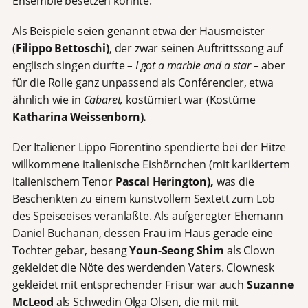
Ensemble besetzen konnte.
Als Beispiele seien genannt etwa der Hausmeister
(
Filippo Bettoschi)
,
der zwar seinen Auftrittssong auf
englisch singen durfte
– I got a marble and a star –
aber
für die Rolle ganz unpassend als Conférencier, etwa
ähnlich wie in
Cabaret,
kostümiert war (Kostüme
Katharina Weissenborn).
Der Italiener Lippo Fiorentino spendierte bei der Hitze
willkommene italienische Eishörnchen (mit karikiertem
italienischem Tenor
Pascal Herington),
was die
Beschenkten zu einem kunstvollem Sextett zum Lob
des Speiseeises veranlaßte. Als aufgeregter Ehemann
Daniel Buchanan, dessen Frau im Haus gerade eine
Tochter gebar, besang
Youn-Seong Shim
als Clown
gekleidet die Nöte des werdenden Vaters. Clownesk
gekleidet mit entsprechender Frisur war auch
Suzanne
McLeod
als Schwedin Olga Olsen,
die mit mit