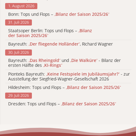
1. August 2026
Bonn: Tops und Flops –
„
Bilanz der Saison 2025/26
“
31. Juli 2026
Staatsoper Berlin: Tops und Flops –
„
Bilanz
der Saison 2025/26
“
Bayreuth:
„
Der fliegende Holländer
“
, Richard Wagner
30. Juli 2026
Bayreuth:
„
Das Rheingold
“
und
„
Die Walküre
“
- Bilanz der
ersten Hälfte des
„
KI-Rings
“
Pionteks Bayreuth:
„
Keine Festspiele im Jubiläumsjahr?
“
- zur
Ausstellung der Siegfried-Wagner-Gesellschaft 2026
Hildesheim: Tops und Flops –
„
Bilanz der Saison 2025/26
“
29. Juli 2026
Dresden: Tops und Flops –
„
Bilanz der Saison 2025/26
“