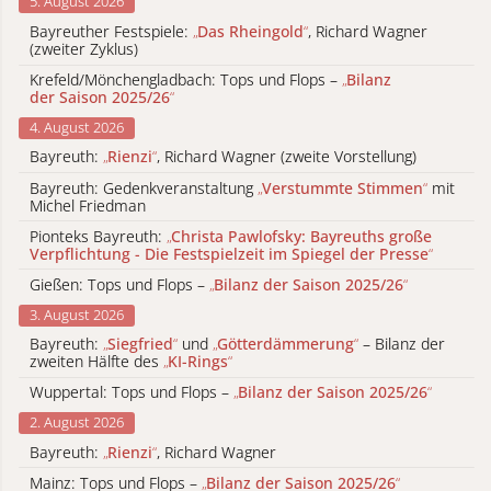
5. August 2026
Bayreuther Festspiele:
„
Das Rheingold
“
, Richard Wagner
(zweiter Zyklus)
Krefeld/Mönchengladbach: Tops und Flops –
„
Bilanz
der Saison 2025/26
“
4. August 2026
Bayreuth:
„
Rienzi
“
, Richard Wagner (zweite Vorstellung)
Bayreuth: Gedenkveranstaltung
„
Verstummte Stimmen
“
mit
Michel Friedman
Pionteks Bayreuth:
„
Christa Pawlofsky: Bayreuths große
Verpflichtung - Die Festspielzeit im Spiegel der Presse
“
Gießen: Tops und Flops –
„
Bilanz der Saison 2025/26
“
3. August 2026
Bayreuth:
„
Siegfried
“
und
„
Götterdämmerung
“
– Bilanz der
zweiten Hälfte des
„
KI-Rings
“
Wuppertal: Tops und Flops –
„
Bilanz der Saison 2025/26
“
2. August 2026
Bayreuth:
„
Rienzi
“
, Richard Wagner
Mainz: Tops und Flops –
„
Bilanz der Saison 2025/26
“