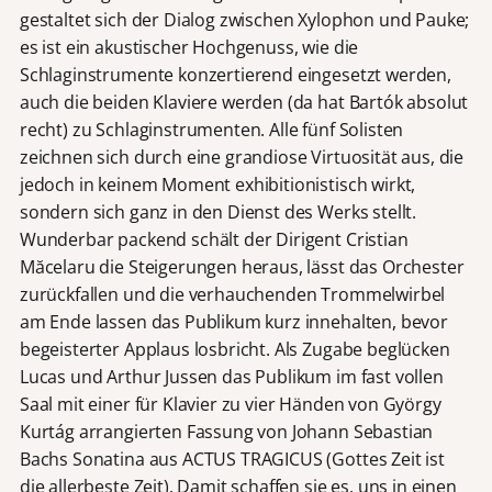
gestaltet sich der Dialog zwischen Xylophon und Pauke;
es ist ein akustischer Hochgenuss, wie die
Schlaginstrumente konzertierend eingesetzt werden,
auch die beiden Klaviere werden (da hat Bartók absolut
recht) zu Schlaginstrumenten. Alle fünf Solisten
zeichnen sich durch eine grandiose Virtuosität aus, die
jedoch in keinem Moment exhibitionistisch wirkt,
sondern sich ganz in den Dienst des Werks stellt.
Wunderbar packend schält der Dirigent Cristian
Măcelaru die Steigerungen heraus, lässt das Orchester
zurückfallen und die verhauchenden Trommelwirbel
am Ende lassen das Publikum kurz innehalten, bevor
begeisterter Applaus losbricht. Als Zugabe beglücken
Lucas und Arthur Jussen das Publikum im fast vollen
Saal mit einer für Klavier zu vier Händen von György
Kurtág arrangierten Fassung von Johann Sebastian
Bachs Sonatina aus ACTUS TRAGICUS (Gottes Zeit ist
die allerbeste Zeit). Damit schaffen sie es, uns in einen