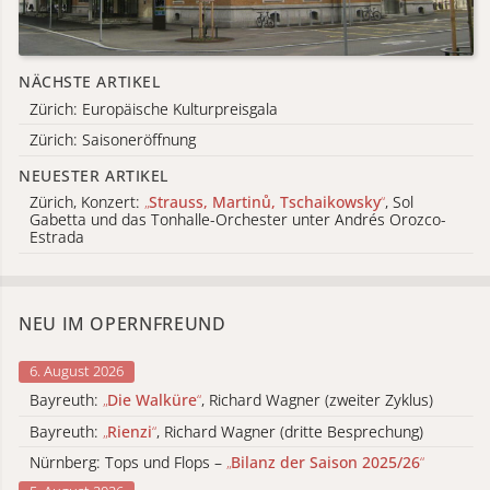
NÄCHSTE ARTIKEL
Zürich: Europäische Kulturpreisgala
Zürich: Saisoneröffnung
NEUESTER ARTIKEL
Zürich, Konzert:
„
Strauss, Martinů, Tschaikowsky
“
, Sol
Gabetta und das Tonhalle-Orchester unter Andrés Orozco-
Estrada
NEU IM OPERNFREUND
6. August 2026
Bayreuth:
„
Die Walküre
“
, Richard Wagner (zweiter Zyklus)
Bayreuth:
„
Rienzi
“
, Richard Wagner (dritte Besprechung)
Nürnberg: Tops und Flops –
„
Bilanz der Saison 2025/26
“