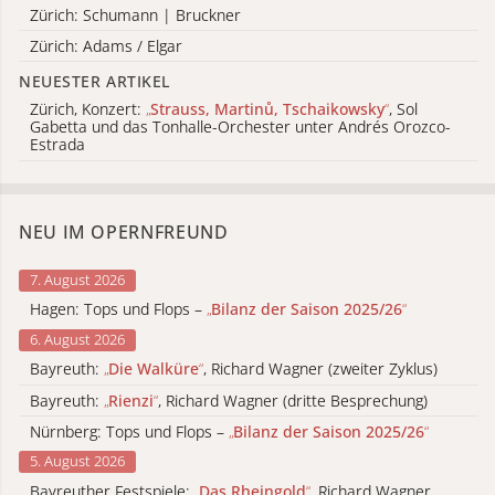
Zürich: Schumann | Bruckner
Zürich: Adams / Elgar
NEUESTER ARTIKEL
Zürich, Konzert:
„
Strauss, Martinů, Tschaikowsky
“
, Sol
Gabetta und das Tonhalle-Orchester unter Andrés Orozco-
Estrada
NEU IM OPERNFREUND
7. August 2026
Hagen: Tops und Flops –
„
Bilanz der Saison 2025/26
“
6. August 2026
Bayreuth:
„
Die Walküre
“
, Richard Wagner (zweiter Zyklus)
Bayreuth:
„
Rienzi
“
, Richard Wagner (dritte Besprechung)
Nürnberg: Tops und Flops –
„
Bilanz der Saison 2025/26
“
5. August 2026
Bayreuther Festspiele:
„
Das Rheingold
“
, Richard Wagner