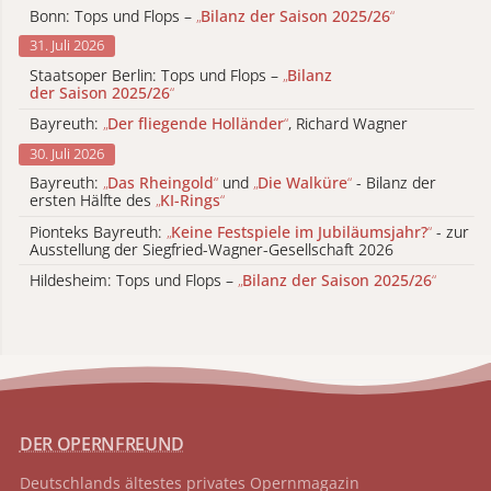
Bonn: Tops und Flops –
„
Bilanz der Saison 2025/26
“
31. Juli 2026
Staatsoper Berlin: Tops und Flops –
„
Bilanz
der Saison 2025/26
“
Bayreuth:
„
Der fliegende Holländer
“
, Richard Wagner
30. Juli 2026
Bayreuth:
„
Das Rheingold
“
und
„
Die Walküre
“
- Bilanz der
ersten Hälfte des
„
KI-Rings
“
Pionteks Bayreuth:
„
Keine Festspiele im Jubiläumsjahr?
“
- zur
Ausstellung der Siegfried-Wagner-Gesellschaft 2026
Hildesheim: Tops und Flops –
„
Bilanz der Saison 2025/26
“
DER OPERNFREUND
Deutschlands ältestes privates
Opernmagazin