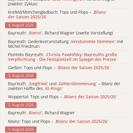
(zweiter Zyklus)
Krefeld/Mönchengladbach: Tops und Flops –
„
Bilanz
der Saison 2025/26
“
4. August 2026
Bayreuth:
„
Rienzi
“
, Richard Wagner (zweite Vorstellung)
Bayreuth: Gedenkveranstaltung
„
Verstummte Stimmen
“
mit
Michel Friedman
Pionteks Bayreuth:
„
Christa Pawlofsky: Bayreuths große
Verpflichtung - Die Festspielzeit im Spiegel der Presse
“
Gießen: Tops und Flops –
„
Bilanz der Saison 2025/26
“
3. August 2026
Bayreuth:
„
Siegfried
“
und
„
Götterdämmerung
“
– Bilanz der
zweiten Hälfte des
„
KI-Rings
“
Wuppertal: Tops und Flops –
„
Bilanz der Saison 2025/26
“
2. August 2026
Bayreuth:
„
Rienzi
“
, Richard Wagner
Mainz: Tops und Flops –
„
Bilanz der Saison 2025/26
“
1. August 2026