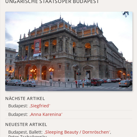
UNGARISCHE STAATSOPER BUDAPEST
NÄCHSTE ARTIKEL
Budapest:
„
Siegfried
“
Budapest:
„
Anna Karenina
“
NEUESTER ARTIKEL
Budapest, Ballett:
„
Sleeping Beauty / Dornröschen
“
,
Peter Tschaikowsky