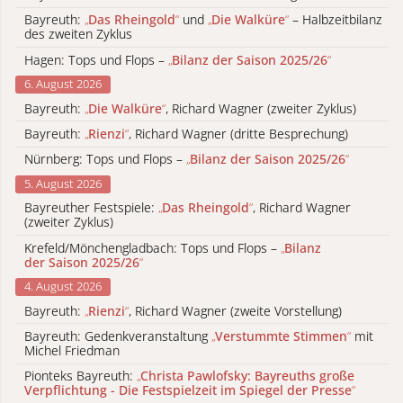
Bayreuth:
„
Das Rheingold
“
und
„
Die Walküre
“
– Halbzeitbilanz
des zweiten Zyklus
Hagen: Tops und Flops –
„
Bilanz der Saison 2025/26
“
6. August 2026
Bayreuth:
„
Die Walküre
“
, Richard Wagner (zweiter Zyklus)
Bayreuth:
„
Rienzi
“
, Richard Wagner (dritte Besprechung)
Nürnberg: Tops und Flops –
„
Bilanz der Saison 2025/26
“
5. August 2026
Bayreuther Festspiele:
„
Das Rheingold
“
, Richard Wagner
(zweiter Zyklus)
Krefeld/Mönchengladbach: Tops und Flops –
„
Bilanz
der Saison 2025/26
“
4. August 2026
Bayreuth:
„
Rienzi
“
, Richard Wagner (zweite Vorstellung)
Bayreuth: Gedenkveranstaltung
„
Verstummte Stimmen
“
mit
Michel Friedman
Pionteks Bayreuth:
„
Christa Pawlofsky: Bayreuths große
Verpflichtung - Die Festspielzeit im Spiegel der Presse
“