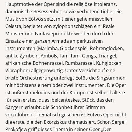
Hauptmotive der Oper sind die religiöse Intoleranz,
dämonische Besessenheit sowie verbotene Liebe. Die
Musik von Eötvös setzt mit einer geheimnisvollen
Celesta, begleitet von Xylophonschlägen ein. Reale
Monster und Fantasieprodukte werden durch den
Einsatz einer ganzen Armada an perkussiven
Instrumenten (Marimba, Glockenspiel, Röhrenglocken,
antike Zymbeln, Amboß, Tam-Tam, Gongs, Triangel,
afrikanische Bohnenrassel, Rumbarassel, Kuhglocken,
Vibraphon) allgegenwärtig. Unter Verzicht auf eine
breite Orchestrierung unterlegt Eötös die Singstimmen
mit höchstens einem oder zwei Instrumenten. Die Oper
ist äußerst melodiös und der Komponist selber hält sie
für sein erstes, quasi belcanteskes, Stück, das den
Sängern erlaubt, die Schönheit ihrer Stimmen
vorzuführen. Thematisch gesehen ist Eötvös Oper nicht
die erste, die den Exorziskus thematisiert. Schon Sergei
Prokofjew griff dieses Thema in seiner Oper „Der