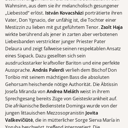
Wahnsinn, aus dem sie ihr melancholisch gesungener
„Liebestod“ erlöst.
István Kovacsházi
porträtierte ihren
Vater, Don Ygnacio, der unfähig ist, die Tochter einer
Mestizzin zu lieben mit gut geführtem Tenor.
Zsolt Haja
wirkte berührend als jener in zarten aber verbotenen
Liebesbanden verstrickter junger Priester Pater
Delaura und zeigt fallweise seinen respektablen Ansatz
eines Sixpack. Dazu gesellten sich sein
ausdrucksstarker kraftvoller Bariton und eine perfekte
Aussprache.
András Palerdi
verlieh dem Bischof Don
Toribio mit seinem mächtigen Bass die absoluten
Gehorsam heischende nötige Authorität. Die Äbtissin
Josefa Miranda von
Andrea Meláth
weist in ihrem
Sprechgesang bereits Züge von Geisteskrankheit auf.
Die afrikanische Bedienstete Dominga wurde von der
jungen littauischen Mezzosopranistin
Jovita
Vaškevičiūtė
, die in mütterlicher Sorge Sierva María in
Yoruba beschwört, treffend interpretiert. Die