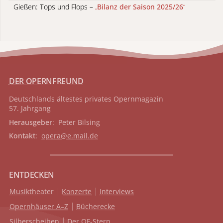
Gießen: Tops und Flops –
„
Bilanz der Saison 2025/26
“
DER OPERNFREUND
Deutschlands ältestes privates
Opernmagazin
57. Jahrgang
Herausgeber
: Peter Bilsing
Kontakt
:
opera@e.mail.de
ENTDECKEN
Musiktheater
Konzerte
Interviews
Opernhäuser A–Z
Bücherecke
Silberscheiben
Der OF-Stern