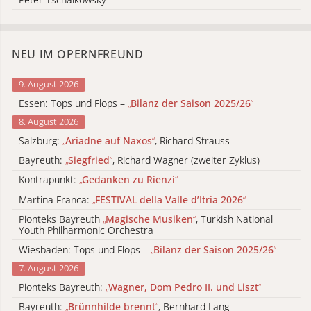
NEU IM OPERNFREUND
9. August 2026
Essen: Tops und Flops –
„
Bilanz der Saison 2025/26
“
8. August 2026
Salzburg:
„
Ariadne auf Naxos
“
, Richard Strauss
Bayreuth:
„
Siegfried
“
, Richard Wagner (zweiter Zyklus)
Kontrapunkt:
„
Gedanken zu Rienzi
“
Martina Franca:
„
FESTIVAL della Valle d’Itria 2026
“
Pionteks Bayreuth
„
Magische Musiken
“
, Turkish National
Youth Philharmonic Orchestra
Wiesbaden: Tops und Flops –
„
Bilanz der Saison 2025/26
“
7. August 2026
Pionteks Bayreuth:
„
Wagner, Dom Pedro II. und Liszt
“
Bayreuth:
„
Brünnhilde brennt
“
, Bernhard Lang