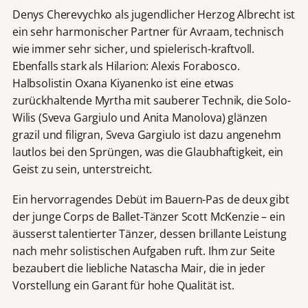
Denys Cherevychko als jugendlicher Herzog Albrecht ist
ein sehr harmonischer Partner für Avraam, technisch
wie immer sehr sicher, und spielerisch-kraftvoll.
Ebenfalls stark als Hilarion: Alexis Forabosco.
Halbsolistin Oxana Kiyanenko ist eine etwas
zurückhaltende Myrtha mit sauberer Technik, die Solo-
Wilis (Sveva Gargiulo und Anita Manolova) glänzen
grazil und filigran, Sveva Gargiulo ist dazu angenehm
lautlos bei den Sprüngen, was die Glaubhaftigkeit, ein
Geist zu sein, unterstreicht.
Ein hervorragendes Debüt im Bauern-Pas de deux gibt
der junge Corps de Ballet-Tänzer Scott McKenzie – ein
äusserst talentierter Tänzer, dessen brillante Leistung
nach mehr solistischen Aufgaben ruft. Ihm zur Seite
bezaubert die liebliche Natascha Mair, die in jeder
Vorstellung ein Garant für hohe Qualität ist.