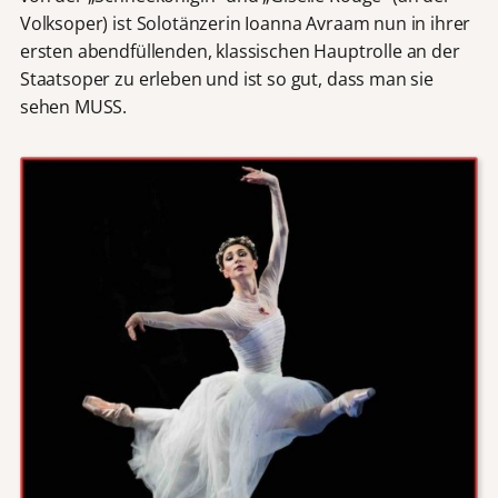
Volksoper) ist Solotänzerin Ioanna Avraam nun in ihrer
ersten abendfüllenden, klassischen Hauptrolle an der
Staatsoper zu erleben und ist so gut, dass man sie
sehen MUSS.