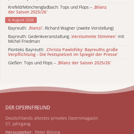
Krefeld/Mönchengladbach: Tops und Flops –
„
Bilanz
der Saison 2025/26
“
4. August 2026
Bayreuth:
„
Rienzi
“
, Richard Wagner (zweite Vorstellung)
Bayreuth: Gedenkveranstaltung
„
Verstummte Stimmen
“
mit
Michel Friedman
Pionteks Bayreuth:
„
Christa Pawlofsky: Bayreuths große
Verpflichtung - Die Festspielzeit im Spiegel der Presse
“
Gießen: Tops und Flops –
„
Bilanz der Saison 2025/26
“
DER OPERNFREUND
Deutschlands ältestes privates
Opernmagazin
57. Jahrgang
Herausgeber
: Peter Bilsing