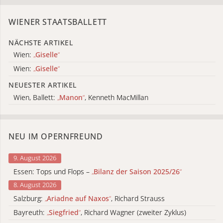
WIENER STAATSBALLETT
NÄCHSTE ARTIKEL
Wien:
„
Giselle
“
Wien:
„
Giselle
“
NEUESTER ARTIKEL
Wien, Ballett:
„
Manon
“
, Kenneth MacMillan
NEU IM OPERNFREUND
9. August 2026
Essen: Tops und Flops –
„
Bilanz der Saison 2025/26
“
8. August 2026
Salzburg:
„
Ariadne auf Naxos
“
, Richard Strauss
Bayreuth:
„
Siegfried
“
, Richard Wagner (zweiter Zyklus)