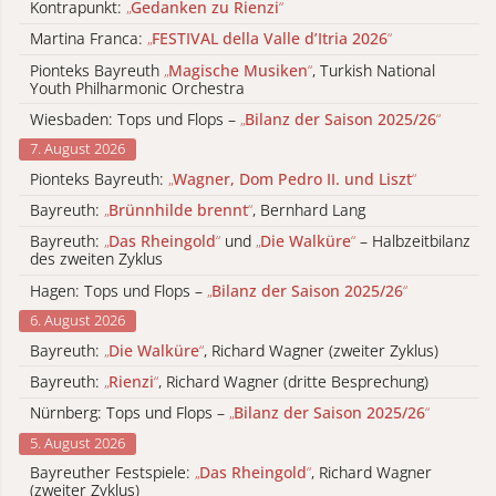
Kontrapunkt:
„
Gedanken zu Rienzi
“
Martina Franca:
„
FESTIVAL della Valle d’Itria 2026
“
Pionteks Bayreuth
„
Magische Musiken
“
, Turkish National
Youth Philharmonic Orchestra
Wiesbaden: Tops und Flops –
„
Bilanz der Saison 2025/26
“
7. August 2026
Pionteks Bayreuth:
„
Wagner, Dom Pedro II. und Liszt
“
Bayreuth:
„
Brünnhilde brennt
“
, Bernhard Lang
Bayreuth:
„
Das Rheingold
“
und
„
Die Walküre
“
– Halbzeitbilanz
des zweiten Zyklus
Hagen: Tops und Flops –
„
Bilanz der Saison 2025/26
“
6. August 2026
Bayreuth:
„
Die Walküre
“
, Richard Wagner (zweiter Zyklus)
Bayreuth:
„
Rienzi
“
, Richard Wagner (dritte Besprechung)
Nürnberg: Tops und Flops –
„
Bilanz der Saison 2025/26
“
5. August 2026
Bayreuther Festspiele:
„
Das Rheingold
“
, Richard Wagner
(zweiter Zyklus)