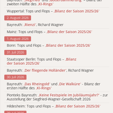
zweiten Hälfte des
„
KI-Rings
“
Wuppertal: Tops und Flops –
„
Bilanz der Saison 2025/26
“
2. August 2026
Bayreuth:
„
Rienzi
“
, Richard Wagner
Mainz: Tops und Flops –
„
Bilanz der Saison 2025/26
“
1. August 2026
Bonn: Tops und Flops –
„
Bilanz der Saison 2025/26
“
31. Juli 2026
Staatsoper Berlin: Tops und Flops –
„
Bilanz
der Saison 2025/26
“
Bayreuth:
„
Der fliegende Holländer
“
, Richard Wagner
30. Juli 2026
Bayreuth:
„
Das Rheingold
“
und
„
Die Walküre
“
- Bilanz der
ersten Hälfte des
„
KI-Rings
“
Pionteks Bayreuth:
„
Keine Festspiele im Jubiläumsjahr?
“
- zur
Ausstellung der Siegfried-Wagner-Gesellschaft 2026
Hildesheim: Tops und Flops –
„
Bilanz der Saison 2025/26
“
29. Juli 2026