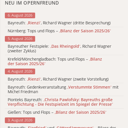
NEU IM OPERNFREUND
6. August 2026
Bayreuth:
„
Rienzi
“
, Richard Wagner (dritte Besprechung)
Nürnberg: Tops und Flops –
„
Bilanz der Saison 2025/26
“
5. August 2026
Bayreuther Festspiele:
„
Das Rheingold
“
, Richard Wagner
(zweiter Zyklus)
Krefeld/Mönchengladbach: Tops und Flops –
„
Bilanz
der Saison 2025/26
“
4. August 2026
Bayreuth:
„
Rienzi
“
, Richard Wagner (zweite Vorstellung)
Bayreuth: Gedenkveranstaltung
„
Verstummte Stimmen
“
mit
Michel Friedman
Pionteks Bayreuth:
„
Christa Pawlofsky: Bayreuths große
Verpflichtung - Die Festspielzeit im Spiegel der Presse
“
Gießen: Tops und Flops –
„
Bilanz der Saison 2025/26
“
3. August 2026
Bayreuth:
„
Siegfried
“
und
„
Götterdämmerung
“
– Bilanz der