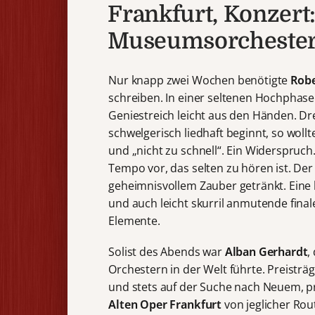
Frankfurt, Konzert
Museumsorchester
Nur knapp zwei Wochen benötigte
Rob
schreiben. In einer seltenen Hochphase
Geniestreich leicht aus den Händen. Dr
schwelgerisch liedhaft beginnt, so woll
und „nicht zu schnell“. Ein Widerspru
Tempo vor, das selten zu hören ist. Der
geheimnisvollem Zauber getränkt. Eine
und auch leicht skurril anmutende fina
Elemente.
Solist des Abends war
Alban Gerhardt
,
Orchestern in der Welt führte. Preisträ
und stets auf der Suche nach Neuem, prä
Alten Oper Frankfurt
von jeglicher Rou