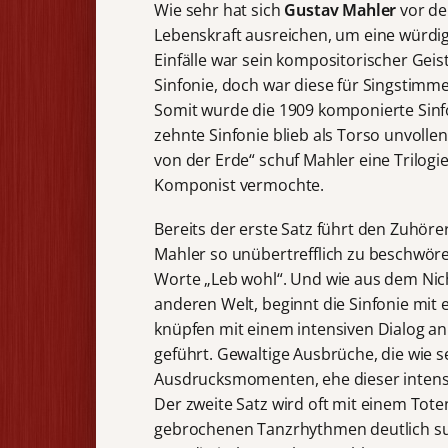
Wie sehr hat sich
Gustav Mahler
vor de
Lebenskraft ausreichen, um eine würdig
Einfälle war sein kompositorischer Geist
Sinfonie, doch war diese für Singstimm
Somit wurde die 1909 komponierte Sinfo
zehnte Sinfonie blieb als Torso unvolle
von der Erde“ schuf Mahler eine Trilogi
Komponist vermochte.
Bereits der erste Satz führt den Zuhörer
Mahler so unübertrefflich zu beschwör
Worte „Leb wohl“. Und wie aus dem Nich
anderen Welt, beginnt die Sinfonie mit 
knüpfen mit einem intensiven Dialog a
geführt. Gewaltige Ausbrüche, die wie s
Ausdrucksmomenten, ehe dieser intensiv
Der zweite Satz wird oft mit einem Tote
gebrochenen Tanzrhythmen deutlich surr