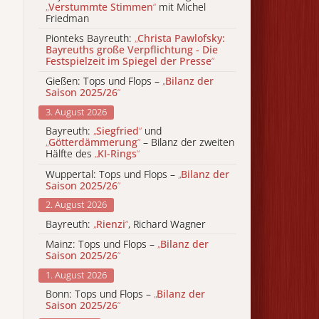
„
Verstummte Stimmen
“
mit Michel
Friedman
Pionteks Bayreuth:
„
Christa Pawlofsky:
Bayreuths große Verpflichtung - Die
Festspielzeit im Spiegel der Presse
“
Gießen: Tops und Flops –
„
Bilanz der
Saison 2025/26
“
3. August 2026
Bayreuth:
„
Siegfried
“
und
„
Götterdämmerung
“
– Bilanz der zweiten
Hälfte des
„
KI-Rings
“
Wuppertal: Tops und Flops –
„
Bilanz der
Saison 2025/26
“
2. August 2026
Bayreuth:
„
Rienzi
“
, Richard Wagner
Mainz: Tops und Flops –
„
Bilanz der
Saison 2025/26
“
1. August 2026
Bonn: Tops und Flops –
„
Bilanz der
Saison 2025/26
“