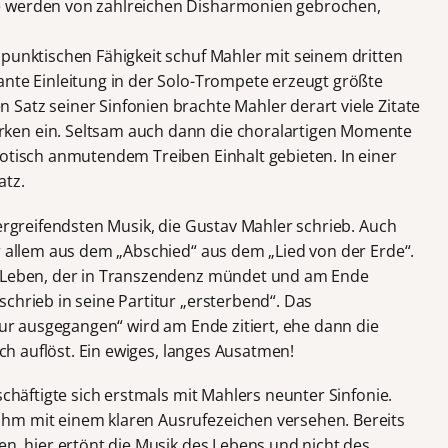
e werden von zahlreichen Disharmonien gebrochen,
apunktischen Fähigkeit schuf Mahler mit seinem dritten
ante Einleitung in der Solo-Trompete erzeugt größte
Satz seiner Sinfonien brachte Mahler derart viele Zitate
ken ein. Seltsam auch dann die choralartigen Momente
aotisch anmutendem Treiben Einhalt gebieten. In einer
atz.
 ergreifendsten Musik, die Gustav Mahler schrieb. Auch
r allem aus dem „Abschied“ aus dem „Lied von der Erde“.
e Leben, der in Transzendenz mündet und am Ende
chrieb in seine Partitur „ersterbend“. Das
 nur ausgegangen“ wird am Ende zitiert, ehe dann die
sich auflöst. Ein ewiges, langes Ausatmen!
eschäftigte sich erstmals mit Mahlers neunter Sinfonie.
hm mit einem klaren Ausrufezeichen versehen. Bereits
en, hier ertönt die Musik des Lebens und nicht des