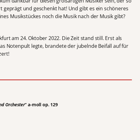
kum dankbar für diesen großartigen Musiker sein, der so
t geprägt und geschenkt hat! Und gibt es ein schöneres
es Musikstückes noch die Musik nach der Musik gibt?
rt am 24. Oktober 2022. Die Zeit stand still. Erst als
s Notenpult legte, brandete der jubelnde Beifall auf für
ert!
und Orchester
“ a-moll op. 129