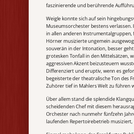
faszinierende und berührende Aufführ
Weigle konnte sich auf sein hingebungs
Museumsorchester bestens verlassen. In
in allen anderen Instrumentalgruppen,
Hörner musizierte ungemein ausgewogen
souverän in der Intonation, besser geht
grotesken Tonfall in den Mittelsätzen
aggressiven Akzent beizusteuern wusst
Differenziert und eruptiv, wenn es gef
begeisterte der theatralische Ton des Fr
Zuhörer tief in Mahlers Welt zu führen 
Über allem stand die splendide Klangqu
scheidenden Chef mit diesem herausra
Orchester nach nunmehr fünfzehn Jahr
laufenden Repertoirebetrieb musiziert, 