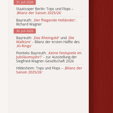
31. Juli 2026
Staatsoper Berlin: Tops und Flops –
„
Bilanz der Saison 2025/26
“
Bayreuth:
„
Der fliegende Holländer
“
,
Richard Wagner
30. Juli 2026
Bayreuth:
„
Das Rheingold
“
und
„
Die
Walküre
“
- Bilanz der ersten Hälfte des
„
KI-Rings
“
Pionteks Bayreuth:
„
Keine Festspiele im
Jubiläumsjahr?
“
- zur Ausstellung der
Siegfried-Wagner-Gesellschaft 2026
Hildesheim: Tops und Flops –
„
Bilanz der
Saison 2025/26
“