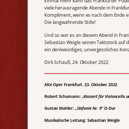
Einmal mehr kann das Frankfurter Publi
viele herausragende Abende in Frankfur
Kompliment, wenn es nach dem Ende ein
Die langwährende Stille!
Und so war es an diesem Abend in Frankfu
Sebastian Weigle seinen Taktstock auf da
ein denkwürdiges, unvergessliches Konz
Dirk Schauß, 24. Oktober 2022
Alte Oper Frankfurt
,
23. Oktober 2022
Robert Schumann: „
Konzert für Violoncello 
Gustav Mahler: „
Sinfonie Nr. 9
“ D-Dur
Musikalische Leitung: Sebastian Weigle