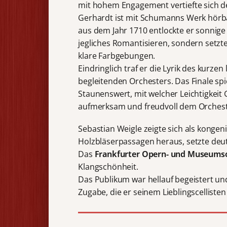
mit hohem Engagement vertiefte sich de
Gerhardt ist mit Schumanns Werk hörbar 
aus dem Jahr 1710 entlockte er sonnige
jegliches Romantisieren, sondern setzt
klare Farbgebungen.
Eindringlich traf er die Lyrik des kurz
begleitenden Orchesters. Das Finale spi
Staunenswert, mit welcher Leichtigkeit 
aufmerksam und freudvoll dem Orchester
Sebastian Weigle zeigte sich als kongen
Holzbläserpassagen heraus, setzte deut
Das
Frankfurter Opern- und Museums
Klangschönheit.
Das Publikum war hellauf begeistert un
Zugabe, die er seinem Lieblingscellist