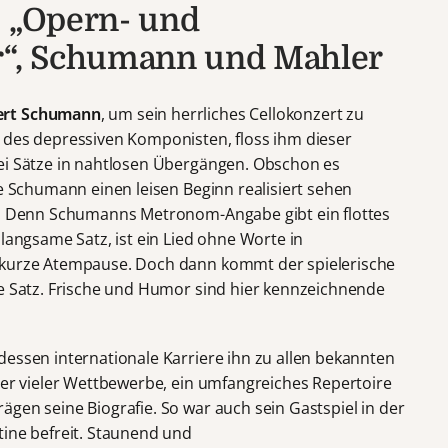
: „Opern- und
“, Schumann und Mahler
ert Schumann
, um sein herrliches Cellokonzert zu
 des depressiven Komponisten, floss ihm dieser
ei Sätze in nahtlosen Übergängen. Obschon es
te Schumann einen leisen Beginn realisiert sehen
ch. Denn Schumanns Metronom-Angabe gibt ein flottes
 langsame Satz, ist ein Lied ohne Worte in
 kurze Atempause. Doch dann kommt der spielerische
le Satz. Frische und Humor sind hier kennzeichnende
 dessen internationale Karriere ihn zu allen bekannten
ger vieler Wettbewerbe, ein umfangreiches Repertoire
gen seine Biografie. So war auch sein Gastspiel in der
tine befreit. Staunend und