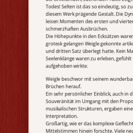
Todes! Selten ist das so eindeutig, so z
diesem Werk prägende Gestalt. Die Dyn
leisen Momenten des ersten und vierten
schmerzhaften Ausbrüchen.
Die Höhepunkte in den Ecksätzen waren 
grotesk gelangen Weigle gekonnte artiku
und dritten Satz überlegt hatte. Kein 
Seelenklänge waren zu erleben, gefühlt 
aufgehoben wirkte.
Weigle beschwor mit seinem wunderbar
Brüchen herauf.
Ein sehr persönlicher Einblick, auch in
Souveränität im Umgang mit den Proport
musikalischen Strukturen, ergaben ein
Interpretation.
Großartig, wie er das komplexe Geflecht
Mittelstimmen hinein forschte. Viele ne