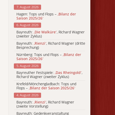
7. August 2026
Hagen: Tops und Flops –
„
Bilanz der
Saison 2025/26
“
6. August 2026
Bayreuth:
„
Die Walküre
“
, Richard Wagner
(zweiter Zyklus)
Bayreuth:
„
Rienzi
“
, Richard Wagner (dritte
Besprechung)
Nürnberg: Tops und Flops –
„
Bilanz der
Saison 2025/26
“
5. August 2026
Bayreuther Festspiele:
„
Das Rheingold
“
,
Richard Wagner (zweiter Zyklus)
Krefeld/Mönchengladbach: Tops und
Flops –
„
Bilanz der Saison 2025/26
“
4. August 2026
Bayreuth:
„
Rienzi
“
, Richard Wagner
(zweite Vorstellung)
Bayreuth: Gedenkveranstaltung