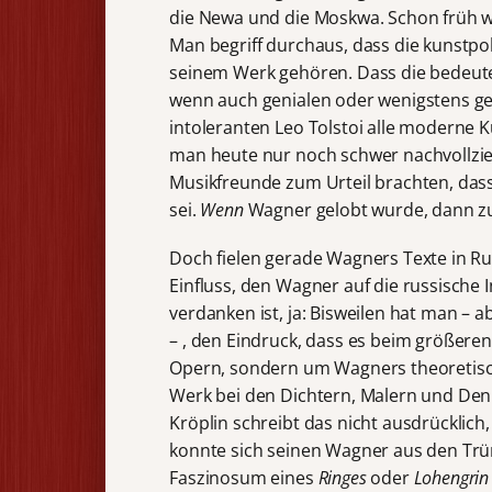
die Newa und die Moskwa. Schon früh wu
Man begriff durchaus, dass die kunstpo
seinem Werk gehören. Dass die bedeut
wenn auch genialen oder wenigstens geni
intoleranten Leo Tolstoi alle moderne 
man heute nur noch schwer nachvollzi
Musikfreunde zum Urteil brachten, da
sei.
Wenn
Wagner gelobt wurde, dann zum
Doch fielen gerade Wagners Texte in Ru
Einfluss, den Wagner auf die russische I
verdanken ist, ja: Bisweilen hat man –
– , den Eindruck, dass es beim größeren
Opern, sondern um Wagners theoretische
Werk bei den Dichtern, Malern und Denk
Kröplin schreibt das nicht ausdrücklich,
konnte sich seinen Wagner aus den Trü
Faszinosum eines
Ringes
oder
Lohengrin