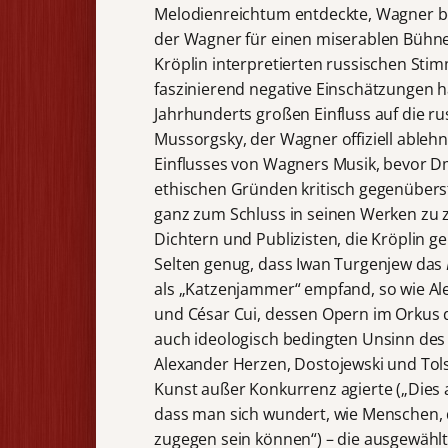
Melodienreichtum entdeckte, Wagner be
der Wagner für einen miserablen Bühnen
Kröplin interpretierten russischen Stim
faszinierend negative Einschätzungen h
Jahrhunderts großen Einfluss auf die rus
Mussorgsky, der Wagner offiziell ablehn
Einflusses von Wagners Musik, bevor Dm
ethischen Gründen kritisch gegenübers
ganz zum Schluss in seinen Werken zu z
Dichtern und Publizisten, die Kröplin 
Selten genug, dass Iwan Turgenjew das
als „Katzenjammer“ empfand, so wie Ale
und César Cui, dessen Opern im Orkus 
auch ideologisch bedingten Unsinn des
Alexander Herzen, Dostojewski und Tol
Kunst außer Konkurrenz agierte („Dies a
dass man sich wundert, wie Menschen, di
zugegen sein können“) – die ausgewäh