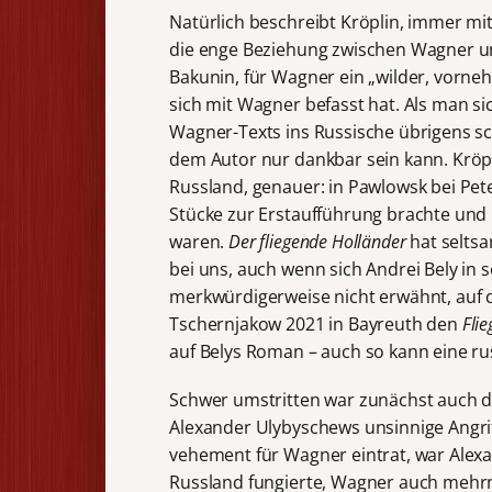
Natürlich beschreibt Kröplin, immer mit
die enge Beziehung zwischen Wagner un
Bakunin, für Wagner ein „wilder, vorneh
sich mit Wagner befasst hat. Als man sic
Wagner-Texts ins Russische übrigens sc
dem Autor nur dankbar sein kann. Kröp
Russland, genauer: in Pawlowsk bei Pet
Stücke zur Erstaufführung brachte und
waren.
Der fliegende Holländer
hat seltsa
bei uns, auch wenn sich Andrei Bely in
merkwürdigerweise nicht erwähnt, auf d
Tschernjakow 2021 in Bayreuth den
Fli
auf Belys Roman – auch so kann eine 
Schwer umstritten war zunächst auch d
Alexander Ulybyschews unsinnige Angrif
vehement für Wagner eintrat, war Alex
Russland fungierte, Wagner auch mehrma