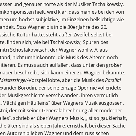
sser und genauer hörte als der Musiker Tschaikowsky,
komponisten hielt, wird klar, dass man es bei den von
men um höchst subjektive, im Einzelnen hellsichtige wie
andelt.
Dass
Wagner bis in die 30er Jahre des 20.
sische Kultur hatte, steht außer Zweifel; selbst bei
te, finden sich, wie bei Tschaikowsky, Spuren des
itri Schostakowitsch, der Wagner wohl v. A. aus
tand, nicht umhinkonnte, die Musik des Älteren noch
itieren. Es muss auch auffallen, dass unter den großen
genauer beschreibt, sich kaum einer zu Wagner bekannte.
Meistersinger
-Vorspiel lobte, aber die Musik des
Parsifal
xander Borodin, der seine einzige Oper nie vollendete,
der Musikgeschichte verschwanden, ihren vermutlich
 „Mächtigen Häufleins“ über Wagners Musik ausgossen.
stoi, der mit seiner Generalabrechnung aller moderner
lles“, schrieb er über Wagners Musik, „ist so gauklerhaft,
e älter sind als sieben Jahre, ernsthaft bei dieser Sache
lten Autoren blieben Wagner und dem russischen