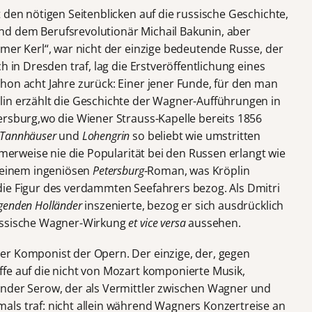
 den nötigen Seitenblicken auf die russische Geschichte,
d dem Berufsrevolutionär Michail Bakunin, aber
mer Kerl“, war nicht der einzige bedeutende Russe, der
h in Dresden traf, lag die Erstveröffentlichung eines
hon acht Jahre zurück: Einer jener Funde, für den man
lin erzählt die Geschichte der Wagner-Aufführungen in
ersburg,wo die Wiener Strauss-Kapelle bereits 1856
Tannhäuser
und
Lohengrin
so beliebt wie umstritten
merweise nie die Popularität bei den Russen erlangt wie
 seinem ingeniösen
Petersburg
-Roman, was Kröplin
ie Figur des verdammten Seefahrers bezog. Als Dmitri
egenden Holländer
inszenierte, bezog er sich ausdrücklich
russische Wagner-Wirkung
et vice versa
aussehen.
er Komponist der Opern. Der einzige, der, gegen
fe auf die nicht von Mozart komponierte Musik,
ander Serow, der als Vermittler zwischen Wagner und
ls traf: nicht allein während Wagners Konzertreise an