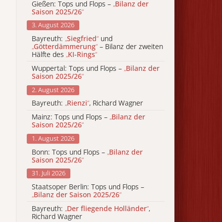
Gießen: Tops und Flops –
„
Bilanz der
Saison 2025/26
“
3. August 2026
Bayreuth:
„
Siegfried
“
und
„
Götterdämmerung
“
– Bilanz der zweiten
Hälfte des
„
KI-Rings
“
Wuppertal: Tops und Flops –
„
Bilanz der
Saison 2025/26
“
2. August 2026
Bayreuth:
„
Rienzi
“
, Richard Wagner
Mainz: Tops und Flops –
„
Bilanz der
Saison 2025/26
“
1. August 2026
Bonn: Tops und Flops –
„
Bilanz der
Saison 2025/26
“
31. Juli 2026
Staatsoper Berlin: Tops und Flops –
„
Bilanz der Saison 2025/26
“
Bayreuth:
„
Der fliegende Holländer
“
,
Richard Wagner