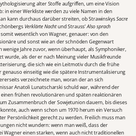
thologisierung alter Stoffe aufgriffen, um eine Vision
b: in einer Werkliste werden zu viele Namen in den
an kann durchaus darüber streiten, ob Strawinskys
Sacre
Schönbergs
Verklärte Nacht
und Strauss’
Also sprach
e somit wesentlich von Wagner, genauer: von den
Visionäre und sonst wie an der schnöden Gegenwart
 wenige Jahre zuvor, wenn überhaupt, als Symphoniker,
t wurde, als der er nach Meinung vieler Musikfreunde
erisierung, die sich wie ein Leitmotiv durch die frühe
 genauso einseitig wie die spätere Instrumentalisierung
rerseits verzeichnete man, woran der an sich
issar Anatoli Lunatscharski schuld war, während der
in einen frühen revolutionären und späten reaktionären
is zum Zusammenbruch der Sowjetunion dauern, bis dieses
en konnte, auch wenn schon um 1970 herum ein Versuch
r Persönlichkeit gerecht zu werden. Freilich muss man
lungen nicht wundern: wenn man weiß, dass der
bei Wagner einen starken, wenn auch nicht traditionellen