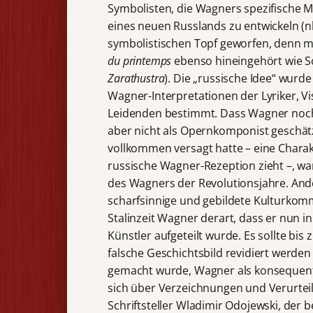
Symbolisten, die Wagners spezifische My
eines neuen Russlands zu entwickeln (n
symbolistischen Topf geworfen, denn m
du printemps
ebenso hineingehört wie 
Zarathustra
). Die „russische Idee“ wurd
Wagner-Interpretationen der Lyriker, 
Leidenden bestimmt. Dass Wagner noch
aber nicht als Opernkomponist geschätz
vollkommen versagt hatte – eine Charakt
russische Wagner-Rezeption zieht –, war
des Wagners der Revolutionsjahre. Ande
scharfsinnige und gebildete Kulturkomm
Stalinzeit Wagner derart, dass er nun 
Künstler aufgeteilt wurde. Es sollte b
falsche Geschichtsbild revidiert werd
gemacht wurde, Wagner als konsequente
sich über Verzeichnungen und Verurtei
Schriftsteller Wladimir Odojewski, der 