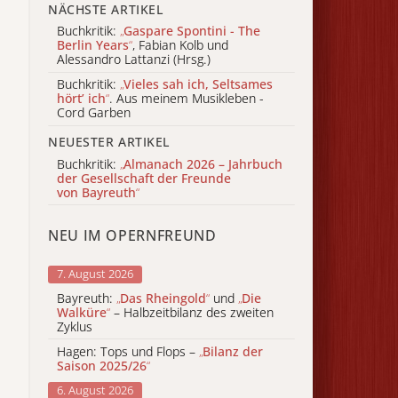
NÄCHSTE ARTIKEL
Buchkritik:
„
Gaspare Spontini - The
Berlin Years
“
, Fabian Kolb und
Alessandro Lattanzi (Hrsg.)
Buchkritik:
„
Vieles sah ich, Seltsames
hört’ ich
“
. Aus meinem Musikleben -
Cord Garben
NEUESTER ARTIKEL
Buchkritik:
„
Almanach 2026 – Jahrbuch
der Gesellschaft der Freunde
von Bayreuth
“
NEU IM OPERNFREUND
7. August 2026
Bayreuth:
„
Das Rheingold
“
und
„
Die
Walküre
“
– Halbzeitbilanz des zweiten
Zyklus
Hagen: Tops und Flops –
„
Bilanz der
Saison 2025/26
“
6. August 2026