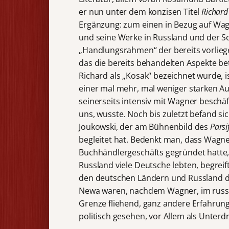
er nun unter dem konzisen Titel
Richard
Ergänzung: zum einen in Bezug auf Wag
und seine Werke in Russland und der So
„Handlungsrahmen“ der bereits vorlieg
das die bereits behandelten Aspekte bet
Richard als „Kosak“ bezeichnet wurde, i
einer mal mehr, mal weniger starken A
seinerseits intensiv mit Wagner beschäf
uns, wusste. Noch bis zuletzt befand s
Joukowski, der am Bühnenbild des
Parsi
begleitet hat. Bedenkt man, dass Wagne
Buchhändlergeschäfts gegründet hatte,
Russland viele Deutsche lebten, begrei
den deutschen Ländern und Russland de
Newa waren, nachdem Wagner, im russi
Grenze fliehend, ganz andere Erfahrun
politisch gesehen, vor Allem als Unterd