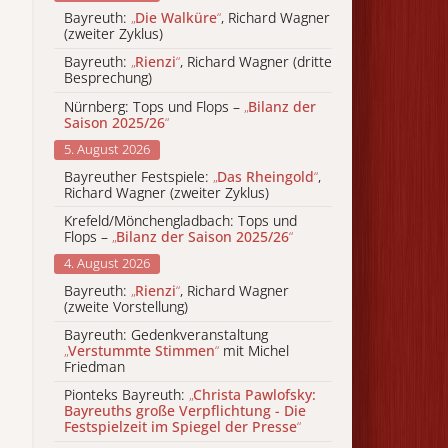
Bayreuth:
„
Die Walküre
“
, Richard Wagner
(zweiter Zyklus)
Bayreuth:
„
Rienzi
“
, Richard Wagner (dritte
Besprechung)
Nürnberg: Tops und Flops –
„
Bilanz der
Saison 2025/26
“
5. August 2026
Bayreuther Festspiele:
„
Das Rheingold
“
,
Richard Wagner (zweiter Zyklus)
Krefeld/Mönchengladbach: Tops und
Flops –
„
Bilanz der Saison 2025/26
“
4. August 2026
Bayreuth:
„
Rienzi
“
, Richard Wagner
(zweite Vorstellung)
Bayreuth: Gedenkveranstaltung
„
Verstummte Stimmen
“
mit Michel
Friedman
Pionteks Bayreuth:
„
Christa Pawlofsky:
Bayreuths große Verpflichtung - Die
Festspielzeit im Spiegel der Presse
“