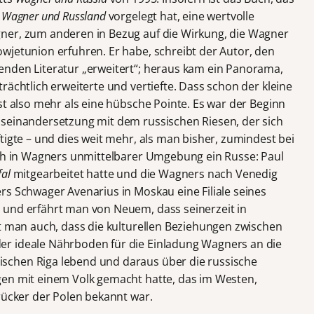
 Wagner und Russland
vorgelegt hat, eine wertvolle
ner, zum anderen in Bezug auf die Wirkung, die Wagner
wjetunion erfuhren. Er habe, schreibt der Autor, den
enden Literatur „erweitert“; heraus kam ein Panorama,
rächtlich erweiterte und vertiefte. Dass schon der kleine
st also mehr als eine hübsche Pointe. Es war der Beginn
useinandersetzung mit dem russischen Riesen, der sich
tigte – und dies weit mehr, als man bisher, zumindest bei
ich in Wagners unmittelbarer Umgebung ein Russe: Paul
fal
mitgearbeitet hatte und die Wagners nach Venedig
rs Schwager Avenarius in Moskau eine Filiale seines
 und erfährt man von Neuem, dass seinerzeit in
ft man auch, dass die kulturellen Beziehungen zwischen
r ideale Nährboden für die Einladung Wagners an die
schen Riga lebend und daraus über die russische
gen mit einem Volk gemacht hatte, das im Westen,
rücker der Polen bekannt war.