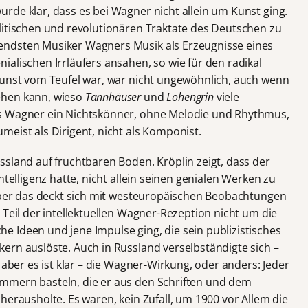
rde klar, dass es bei Wagner nicht allein um Kunst ging.
litischen und revolutionären Traktate des Deutschen zu
endsten Musiker Wagners Musik als Erzeugnisse eines
alischen Irrläufers ansahen, so wie für den radikal
Kunst vom Teufel war, war nicht ungewöhnlich, auch wenn
ehen kann, wieso
Tannhäuser
und
Lohengrin
viele
ss Wagner ein Nichtskönner, ohne Melodie und Rhythmus,
eist als Dirigent, nicht als Komponist.
ssland auf fruchtbaren Boden. Kröplin zeigt, dass der
ntelligenz hatte, nicht allein seinen genialen Werken zu
 aber das deckt sich mit westeuropäischen Beobachtungen
 Teil der intellektuellen Wagner-Rezeption nicht um die
 Ideen und jene Impulse ging, die sein publizistisches
ern auslöste. Auch in Russland verselbständigte sich –
 aber es ist klar – die Wagner-Wirkung, oder anders: Jeder
mmern basteln, die er aus den Schriften und dem
herausholte. Es waren, kein Zufall, um 1900 vor Allem die