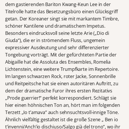
dem gastierenden Bariton Kwang-Keun Lee in der
Titelrolle hatte das Besetzungsbüro einen Glücksgriff
getan. Der Koreaner singt sie mit markantem Timbre,
schöner Kantilene und dramatischem Impetus.
Besonders eindrucksvoll seine letzte Arie („Dio di
Giuda“), die er in strömendem Fluss, ungemein
expressiver Ausdeutung und sehr differenzierter
Tongebung vorträgt. Mit der gefürchteten Partie der
Abigaille hat die Assoluta des Ensembles, Romelia
Lichtenstein, eine weitere Trumpfkarte im Repertoire.
Im langen schwarzen Rock, roter Jacke, Sonnenbrille
und Reitpeitsche hat sie einen autoritären Auftritt, zu
dem der dramatische Furor ihres ersten Rezitativs
„Prode guerrier!“ perfekt korrespondiert. Schlägt sie
hier einen höhnischen Ton an, hört man im folgenden
Terzett „Io t’amava“ auch sehnsuchtsvoll-innige Töne.
Ähnlich vielfältig gestaltet ist die große Szene „ Ben io
t’invenni/Anch’io dischiuso/Salgo già del trono“, wo ihr