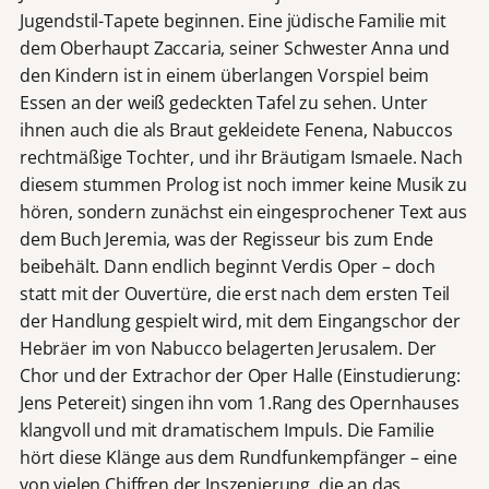
Jugendstil-Tapete beginnen. Eine jüdische Familie mit
dem Oberhaupt Zaccaria, seiner Schwester Anna und
den Kindern ist in einem überlangen Vorspiel beim
Essen an der weiß gedeckten Tafel zu sehen. Unter
ihnen auch die als Braut gekleidete Fenena, Nabuccos
rechtmäßige Tochter, und ihr Bräutigam Ismaele. Nach
diesem stummen Prolog ist noch immer keine Musik zu
hören, sondern zunächst ein eingesprochener Text aus
dem Buch Jeremia, was der Regisseur bis zum Ende
beibehält. Dann endlich beginnt Verdis Oper – doch
statt mit der Ouvertüre, die erst nach dem ersten Teil
der Handlung gespielt wird, mit dem Eingangschor der
Hebräer im von Nabucco belagerten Jerusalem. Der
Chor und der Extrachor der Oper Halle (Einstudierung:
Jens Petereit) singen ihn vom 1.Rang des Opernhauses
klangvoll und mit dramatischem Impuls. Die Familie
hört diese Klänge aus dem Rundfunkempfänger – eine
von vielen Chiffren der Inszenierung, die an das