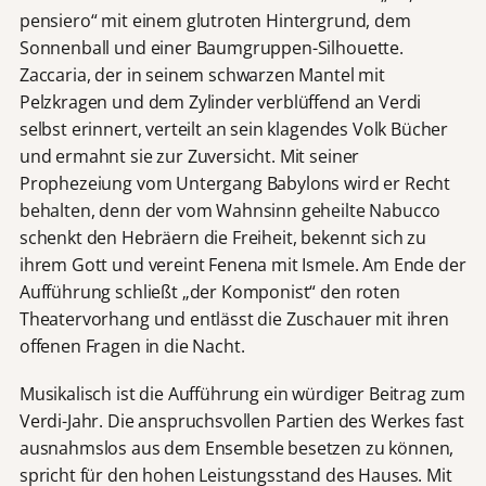
pensiero“ mit einem glutroten Hintergrund, dem
Sonnenball und einer Baumgruppen-Silhouette.
Zaccaria, der in seinem schwarzen Mantel mit
Pelzkragen und dem Zylinder verblüffend an Verdi
selbst erinnert, verteilt an sein klagendes Volk Bücher
und ermahnt sie zur Zuversicht. Mit seiner
Prophezeiung vom Untergang Babylons wird er Recht
behalten, denn der vom Wahnsinn geheilte Nabucco
schenkt den Hebräern die Freiheit, bekennt sich zu
ihrem Gott und vereint Fenena mit Ismele. Am Ende der
Aufführung schließt „der Komponist“ den roten
Theatervorhang und entlässt die Zuschauer mit ihren
offenen Fragen in die Nacht.
Musikalisch ist die Aufführung ein würdiger Beitrag zum
Verdi-Jahr. Die anspruchsvollen Partien des Werkes fast
ausnahmslos aus dem Ensemble besetzen zu können,
spricht für den hohen Leistungsstand des Hauses. Mit