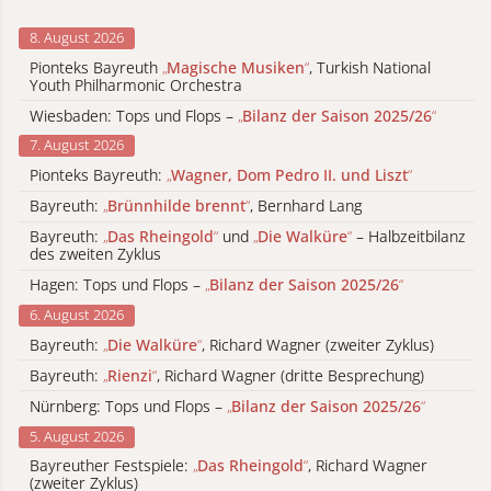
8. August 2026
Pionteks Bayreuth
„
Magische Musiken
“
, Turkish National
Youth Philharmonic Orchestra
Wiesbaden: Tops und Flops –
„
Bilanz der Saison 2025/26
“
7. August 2026
Pionteks Bayreuth:
„
Wagner, Dom Pedro II. und Liszt
“
Bayreuth:
„
Brünnhilde brennt
“
, Bernhard Lang
Bayreuth:
„
Das Rheingold
“
und
„
Die Walküre
“
– Halbzeitbilanz
des zweiten Zyklus
Hagen: Tops und Flops –
„
Bilanz der Saison 2025/26
“
6. August 2026
Bayreuth:
„
Die Walküre
“
, Richard Wagner (zweiter Zyklus)
Bayreuth:
„
Rienzi
“
, Richard Wagner (dritte Besprechung)
Nürnberg: Tops und Flops –
„
Bilanz der Saison 2025/26
“
5. August 2026
Bayreuther Festspiele:
„
Das Rheingold
“
, Richard Wagner
(zweiter Zyklus)