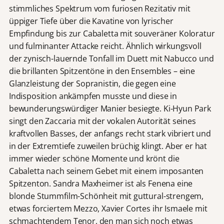
stimmliches Spektrum vom furiosen Rezitativ mit
üppiger Tiefe über die Kavatine von lyrischer
Empfindung bis zur Cabaletta mit souveräner Koloratur
und fulminanter Attacke reicht. Ähnlich wirkungsvoll
der zynisch-lauernde Tonfall im Duett mit Nabucco und
die brillanten Spitzentöne in den Ensembles – eine
Glanzleistung der Sopranistin, die gegen eine
Indisposition ankämpfen musste und diese in
bewunderungswürdiger Manier besiegte. Ki-Hyun Park
singt den Zaccaria mit der vokalen Autorität seines
kraftvollen Basses, der anfangs recht stark vibriert und
in der Extremtiefe zuweilen brüchig klingt. Aber er hat
immer wieder schöne Momente und krönt die
Cabaletta nach seinem Gebet mit einem imposanten
Spitzenton. Sandra Maxheimer ist als Fenena eine
blonde Stummfilm-Schönheit mit guttural-strengem,
etwas forciertem Mezzo, Xavier Cortes ihr Ismaele mit
schmachtendem Tenor, den man sich noch etwas