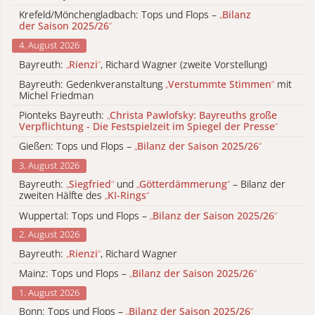
Krefeld/Mönchengladbach: Tops und Flops –
„
Bilanz
der Saison 2025/26
“
4. August 2026
Bayreuth:
„
Rienzi
“
, Richard Wagner (zweite Vorstellung)
Bayreuth: Gedenkveranstaltung
„
Verstummte Stimmen
“
mit
Michel Friedman
Pionteks Bayreuth:
„
Christa Pawlofsky: Bayreuths große
Verpflichtung - Die Festspielzeit im Spiegel der Presse
“
Gießen: Tops und Flops –
„
Bilanz der Saison 2025/26
“
3. August 2026
Bayreuth:
„
Siegfried
“
und
„
Götterdämmerung
“
– Bilanz der
zweiten Hälfte des
„
KI-Rings
“
Wuppertal: Tops und Flops –
„
Bilanz der Saison 2025/26
“
2. August 2026
Bayreuth:
„
Rienzi
“
, Richard Wagner
Mainz: Tops und Flops –
„
Bilanz der Saison 2025/26
“
1. August 2026
Bonn: Tops und Flops –
„
Bilanz der Saison 2025/26
“