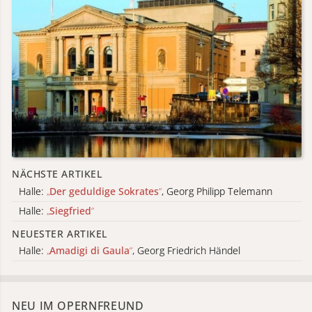
NÄCHSTE ARTIKEL
Halle:
„
Der geduldige Sokrates
“
, Georg Philipp Telemann
Halle:
„
Siegfried
“
NEUESTER ARTIKEL
Halle:
„
Amadigi di Gaula
“
, Georg Friedrich Händel
NEU IM OPERNFREUND