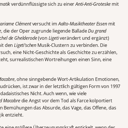
matik
verdünnflüssigte sich zu einer
Anti-Anti-Groteske
mit
ariame Clément
versucht im
Aalto-Musiktheater Essen
mit
e
, die der Oper zugrunde liegende Ballade
Du grand
chel de Ghelderode
(von
Ligeti
verändert und ergänzt)
mit den
Ligeti’schen
Musik-Clustern zu verbinden. Die
rsuch, eine Nicht-Geschichte als Geschichte zu erzählen,
teht, surrealistischen Wortreihungen einen Sinn, eine
Macabre
, ohne sinngebende Wort-Artikulation Emotionen,
rücken, ist zwar in der letztlich gültigen Form von 1997
 dadaistisches Nicht. Auch wenn, wie viele
nd Macabre
die Angst vor dem Tod als Farce kolportiert
iven Bemühungen das Absurde, das Vage, das Offene, das
ik entzieht.
e eine größere Überzeugungskraft entickelt, wenn der