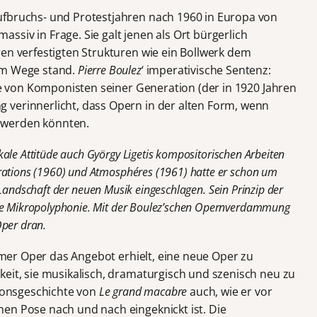
ufbruchs- und Protestjahren nach 1960 in Europa von
siv in Frage. Sie galt jenen als Ort bürgerlich
ren verfestigten Strukturen wie ein Bollwerk dem
im Wege stand.
Pierre Boulez
‘ imperativische Sentenz:
von Komponisten seiner Generation (der in 1920 Jahren
 verinnerlicht, dass Opern in der alten Form, wenn
 werden könnten.
kale Attitüde
auch
György
Ligeti
s
kompositorischen Arbeiten
rations (1960) und Atmosphéres (1961) hatte er schon um
e Landschaft der neuen Musik eingeschlagen.
Sein
Prinzip der
e
Mikropolyphonie. Mit der Boulez’schen Opernverdammung
per dran.
lmer Oper das Angebot erhielt, eine neue Oper zu
keit, sie musikalisch, dramaturgisch und szenisch neu zu
tionsgeschichte von
Le grand macabre
auch, wie er vor
en Pose nach und nach eingeknickt ist. Die