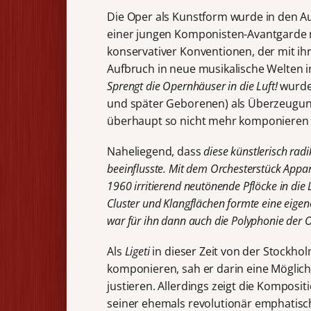
Die Oper als Kunstform wurde in den A
einer jungen Komponisten-Avantgarde mas
konservativer Konventionen, der mit ih
Aufbruch in neue musikalische Welten 
Sprengt die Opernhäuser in die Luft!
wurde 
und später Geborenen) als Überzeugung
überhaupt so nicht mehr komponieren
Naheliegend, dass
diese künstlerisch radi
beeinflusste. Mit dem Orchesterstück Appa
1960 irritierend neu
tönende
Pflöcke in di
Cluster und Klangflächen
formte eine eigen
war für ihn dann auch die
Polyphonie der
O
Als
Ligeti
in dieser Zeit von der Stockho
komponieren, sah er darin eine Möglich
justieren. Allerdings zeigt die Komposi
seiner ehemals revolutionär emphatisch