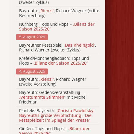
(zweiter Zyklus)
Bayreuth:
„
Rienzi
“
, Richard Wagner (dritte
Besprechung)
Nürnberg: Tops und Flops –
„
Bilanz der
Saison 2025/26
“
5. August 2026
Bayreuther Festspiele:
„
Das Rheingold
“
,
Richard Wagner (zweiter Zyklus)
Krefeld/Mönchengladbach: Tops und
Flops –
„
Bilanz der Saison 2025/26
“
4. August 2026
Bayreuth:
„
Rienzi
“
, Richard Wagner
(zweite Vorstellung)
Bayreuth: Gedenkveranstaltung
„
Verstummte Stimmen
“
mit Michel
Friedman
Pionteks Bayreuth:
„
Christa Pawlofsky:
Bayreuths große Verpflichtung - Die
Festspielzeit im Spiegel der Presse
“
Gießen: Tops und Flops –
„
Bilanz der
Saison 2025/26
“