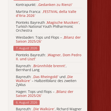
Kontrapunkt:
„
Gedanken zu Rienzi
“
Martina Franca:
„
FESTIVAL della Valle
d’Itria 2026
“
Pionteks Bayreuth
„
Magische Musiken
“
,
Turkish National Youth Philharmonic
Orchestra
Wiesbaden: Tops und Flops –
„
Bilanz der
Saison 2025/26
“
7. August 2026
Pionteks Bayreuth:
„
Wagner, Dom Pedro
II. und Liszt
“
Bayreuth:
„
Brünnhilde brennt
“
,
Bernhard Lang
Bayreuth:
„
Das Rheingold
“
und
„
Die
Walküre
“
– Halbzeitbilanz des zweiten
Zyklus
Hagen: Tops und Flops –
„
Bilanz der
Saison 2025/26
“
6. August 2026
Bayreuth:
„
Die Walküre
“
, Richard Wagner