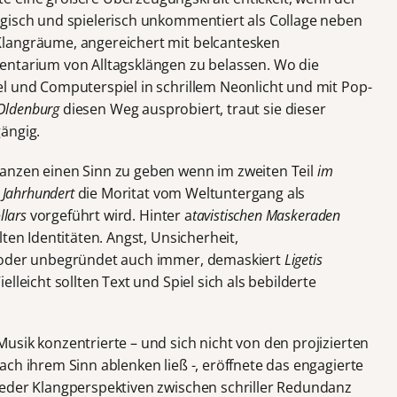
gisch und spielerisch unkommentiert als Collage neben
angräume, angereichert mit belcantesken
entarium von Alltagsklängen zu belassen. Wo die
l und Computerspiel in schrillem Neonlicht und mit Pop-
Oldenburg
diesen Weg ausprobiert, traut sie dieser
ängig.
anzen einen Sinn zu geben wenn im zweiten Teil
im
n Jahrhundert
die Moritat vom Weltuntergang als
llars
vorgeführt wird. Hinter a
tavistischen Maskeraden
ten Identitäten. Angst, Unsicherheit,
t oder unbegründet auch immer, demaskiert
Ligetis
lleicht sollten Text und Spiel sich als bebilderte
usik konzentrierte – und sich nicht von den projizierten
ch ihrem Sinn ablenken ließ -, eröffnete das engagierte
der Klangperspektiven zwischen schriller Redundanz