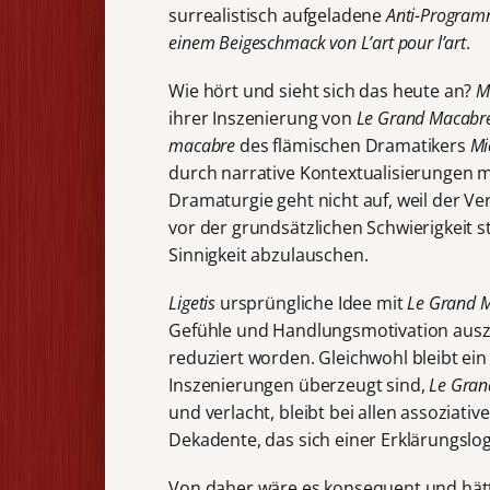
surrealistisch aufgeladene
Anti-Program
einem Beigeschmack von
L’art pour l’art
.
Wie hört und sieht sich das heute an?
M
ihrer Inszenierung von
Le Grand Macabr
macabre
des flämischen Dramatikers
Mi
durch narrative Kontextualisierungen 
Dramaturgie geht nicht auf, weil der Ve
vor der grundsätzlichen Schwierigkeit s
Sinnigkeit abzulauschen.
Ligetis
ursprüngliche Idee mit
Le Grand 
Gefühle und Handlungsmotivation auszud
reduziert worden. Gleichwohl bleibt ein
Inszenierungen überzeugt sind,
Le Gra
und verlacht, bleibt bei allen assoziat
Dekadente, das sich einer Erklärungslog
Von daher wäre es konsequent und hätt