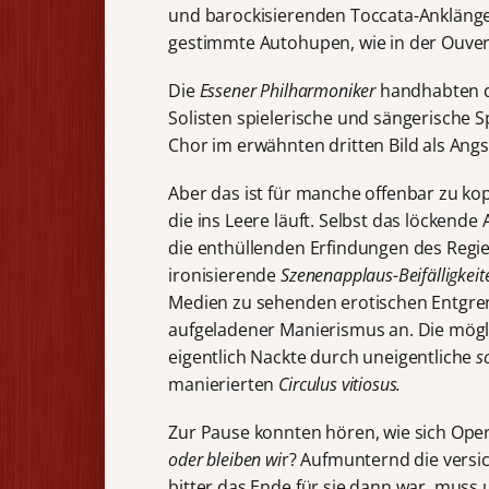
und barockisierenden Toccata-Ankläng
gestimmte Autohupen, wie in der Ouver
Die
Essener Philharmoniker
handhabten 
Solisten spielerische und sängerische 
Chor im erwähnten dritten Bild als Ang
Aber das ist für manche offenbar zu kopfi
die ins Leere läuft. Selbst das löckende
die enthüllenden Erfindungen des Regie
ironisierende
Szenenapplaus-Beifälligkeit
Medien zu sehenden erotischen Entgr
aufgeladener Manierismus an. Die mögli
eigentlich Nackte durch uneigentliche
s
manierierten
Circulus vitiosus.
Zur Pause konnten hören, wie sich Ope
oder bleiben wi
r? Aufmunternd die versi
bitter das Ende für sie dann war, muss