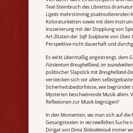
Text-Steinbruch des Librettos dramatur
Ligetis
mehrstimmig psalmodierenden Kl
Koloraturketten sowie mit dem Instrum
Inszenierung mit der Dopplung von Spie
Art-Zitaten der
Soft Sculptures
von
Claes 
Perspektive nicht dauerhaft und durchg
Es wirkt übermäßig angestrengt, dem G
Fürstentum Breughellland, im soundvielte
politischer Slapstick mit
Breughelland-Do
verstecken sich vor allem selbstgebastel
Sicherheitsbedürfnisse, wie begründe
Mysterien beschwörende Musik allein. Vie
Reflexionen zur Musik begnügen?
In den Momenten, wo man sich auf die M
Gesangstexten in verzweifelten Suche na
Dirigat von
Dima Slobodeniouk
immer wie