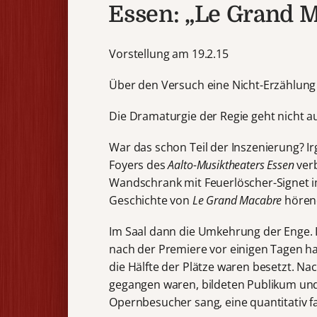
Essen: „Le Grand 
Vorstellung am 19.2.15
Über den Versuch eine Nicht-Erzählung
Die Dramaturgie der Regie geht nicht a
War das schon Teil der Inszenierung? Ir
Foyers des
Aalto-Musiktheaters Essen
verb
Wandschrank mit Feuerlöscher-Signet im
Geschichte von
Le Grand Macabre
hörend
Im Saal dann die Umkehrung der Enge. 
nach der Premiere vor einigen Tagen hat
die Hälfte der Plätze waren besetzt. N
gegangen waren, bildeten Publikum und 
Opernbesucher sang, eine quantitativ f