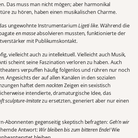
en. Das muss man nicht mögen; aber harmonikal
türe zu hören, haben einen musikalischen Charme.
das ungewohnte Instrumentarium
Ligeti like
. Während die
Spagate
en masse
absolvieren mussten, funktionierte der
stverstärker mit Publikumskontakt.
g, vielleicht auch zu intellektuell. Vielleicht auch Musik,
 Anti scheint seine Faszination verloren zu haben. Auch
theaters verpuffen häufig folgenlos und rühren nur noch
en
. Angesichts der auf allen Kanälen in den sozialen
enzungen haftet dem
nackten
Zeigen ein sexistisch
cherweise intendierte, dramaturgische Idee, das
oft sculpture-Imitate
zu ersetzten, generiert aber nur einen
rn-Abonnenten gegenseitig skeptisch befragten:
Geh’n wir
chernde Antwort:
Wir bleiben bis zum bitteren Ende!
Wie
 unbeantwortet bleiben.