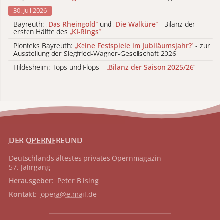
30. Juli 2026
Bayreuth:
„
Das Rheingold
“
und
„
Die Walküre
“
- Bilanz der
ersten Hälfte des
„
KI-Rings
“
Pionteks Bayreuth:
„
Keine Festspiele im Jubiläumsjahr?
“
- zur
Ausstellung der Siegfried-Wagner-Gesellschaft 2026
Hildesheim: Tops und Flops –
„
Bilanz der Saison 2025/26
“
DER OPERNFREUND
Deutschlands ältestes privates
Opernmagazin
57. Jahrgang
Herausgeber
: Peter Bilsing
Kontakt
:
opera@e.mail.de