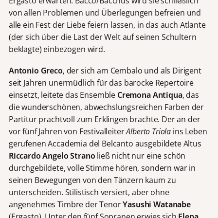
Ergasto erwarten. Bacco/Bacchus wird sie schließlich
von allen Problemen und Überlegungen befreien und
alle ein Fest der Liebe feiern lassen, in das auch Atlante
(der sich über die Last der Welt auf seinen Schultern
beklagte) einbezogen wird.
Antonio Greco
, der sich am Cembalo und als Dirigent
seit Jahren unermüdlich für das barocke Repertoire
einsetzt, leitete das Ensemble
Cremona Antiqua
, das
die wunderschönen, abwechslungsreichen Farben der
Partitur prachtvoll zum Erklingen brachte. Der an der
vor fünf Jahren von Festivalleiter
Alberto Triola
ins Leben
gerufenen
Accademia del Belcanto ausgebildete Altus
Riccardo Angelo Strano
ließ nicht nur eine schön
durchgebildete, volle Stimme hören, sondern war in
seinen Bewegungen von den Tänzern kaum zu
unterscheiden. Stilistisch versiert, aber ohne
angenehmes Timbre der Tenor
Yasushi Watanabe
(Ergasto). Unter den fünf Sopranen erwies sich
Elena