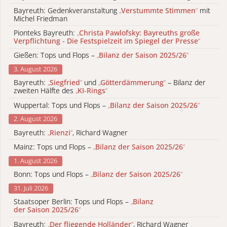
Bayreuth: Gedenkveranstaltung
„
Verstummte Stimmen
“
mit
Michel Friedman
Pionteks Bayreuth:
„
Christa Pawlofsky: Bayreuths große
Verpflichtung - Die Festspielzeit im Spiegel der Presse
“
Gießen: Tops und Flops –
„
Bilanz der Saison 2025/26
“
3. August 2026
Bayreuth:
„
Siegfried
“
und
„
Götterdämmerung
“
– Bilanz der
zweiten Hälfte des
„
KI-Rings
“
Wuppertal: Tops und Flops –
„
Bilanz der Saison 2025/26
“
2. August 2026
Bayreuth:
„
Rienzi
“
, Richard Wagner
Mainz: Tops und Flops –
„
Bilanz der Saison 2025/26
“
1. August 2026
Bonn: Tops und Flops –
„
Bilanz der Saison 2025/26
“
31. Juli 2026
Staatsoper Berlin: Tops und Flops –
„
Bilanz
der Saison 2025/26
“
Bayreuth:
„
Der fliegende Holländer
“
, Richard Wagner