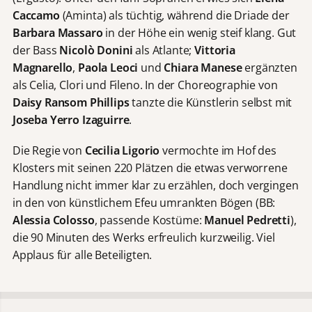
Caccamo
(Aminta) als tüchtig, während die Driade der
Barbara Massaro
in der Höhe ein wenig steif klang. Gut
der Bass
Nicol
ò
Donini
als Atlante;
Vittoria
Magnarello
,
Paola Leoci
und
Chiara Manese
ergänzten
als Celia, Clori und Fileno. In der Choreographie von
Daisy Ransom Phillips
tanzte die Künstlerin selbst mit
Joseba Yerro Izaguirre
.
Die Regie von
Cecilia Ligorio
vermochte im Hof des
Klosters mit seinen 220 Plätzen die etwas verworrene
Handlung nicht immer klar zu erzählen, doch vergingen
in den von künstlichem Efeu umrankten Bögen (BB:
Alessia Colosso
, passende Kostüme:
Manuel Pedretti
),
die 90 Minuten des Werks erfreulich kurzweilig. Viel
Applaus für alle Beteiligten.