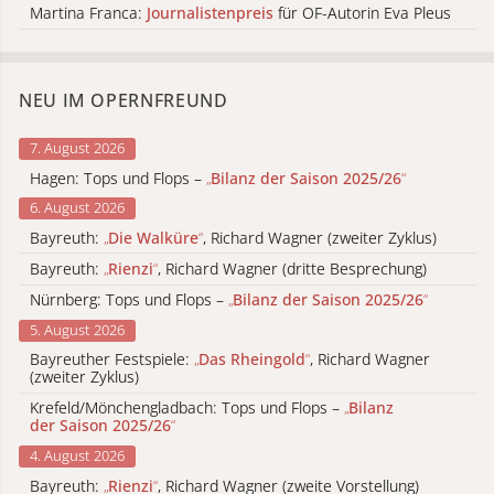
Martina Franca:
Journalistenpreis
für OF-Autorin Eva Pleus
NEU IM OPERNFREUND
7. August 2026
Hagen: Tops und Flops –
„
Bilanz der Saison 2025/26
“
6. August 2026
Bayreuth:
„
Die Walküre
“
, Richard Wagner (zweiter Zyklus)
Bayreuth:
„
Rienzi
“
, Richard Wagner (dritte Besprechung)
Nürnberg: Tops und Flops –
„
Bilanz der Saison 2025/26
“
5. August 2026
Bayreuther Festspiele:
„
Das Rheingold
“
, Richard Wagner
(zweiter Zyklus)
Krefeld/Mönchengladbach: Tops und Flops –
„
Bilanz
der Saison 2025/26
“
4. August 2026
Bayreuth:
„
Rienzi
“
, Richard Wagner (zweite Vorstellung)