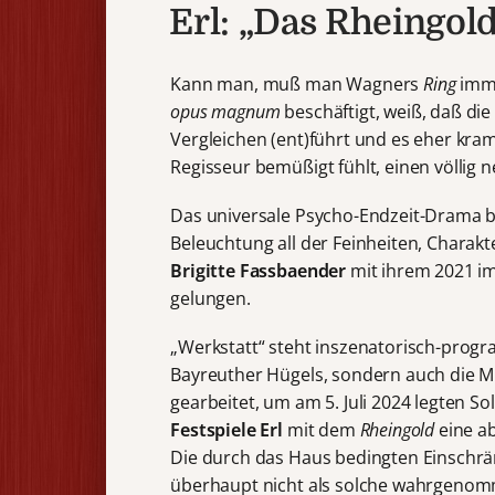
Erl: „Das Rheingol
Kann man, muß man Wagners
Ring
imme
opus magnum
beschäftigt, weiß, daß di
Vergleichen (ent)führt und es eher kra
Regisseur bemüßigt fühlt, einen völlig 
Das universale Psycho-Endzeit-Drama 
Beleuchtung all der Feinheiten, Charakte
Brigitte Fassbaender
mit ihrem 2021 im
gelungen.
„Werkstatt“ steht inszenatorisch-progr
Bayreuther Hügels, sondern auch die M
gearbeitet, um am 5. Juli 2024 legten S
Festspiele Erl
mit dem
Rheingold
eine ab
Die durch das Haus bedingten Einschr
überhaupt nicht als solche wahrgeno