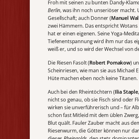
Froh mit seinen zu bunten Dandy-Klamot
Berlin
, was ihn noch unseriöser macht. Un
Gesellschaft; auch Donner (
Manuel Wal
zwei Hämmern. Das entspricht Wotans S
hat er einen eigenen. Seine Yoga-Medita
Tiefenentspannung wird ihm nur das eig
weiß er, und so wird der Wechsel von de
Die Riesen Fasolt (
Robert Pomakow
) un
Scheinriesen, wie man sie aus Michael
Hüte machen eben noch keine Titanen. R
Auch bei den Rheintöchtern (
Ilia Staple
nicht so genau, ob sie Fisch sind oder
wirken sie unverführerisch und – für Alb
schon fast Mitleid mit dem üblen Zwerg
Blut quält. Fauler Zauber macht aus d
Riesenwurm, die Götter können nur dar
dieses
Rheingold
s, den stets dominante