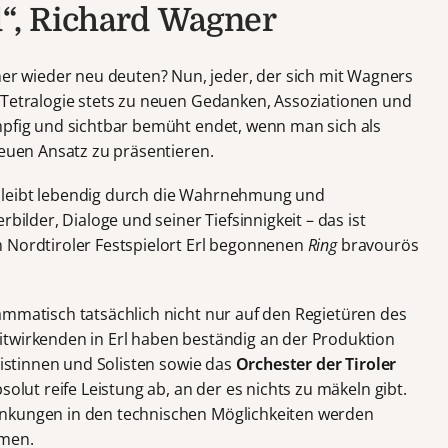
d“, Richard Wagner
r wieder neu deuten? Nun, jeder, der sich mit Wagners
e Tetralogie stets zu neuen Gedanken, Assoziationen und
mpfig und sichtbar bemüht endet, wenn man sich als
neuen Ansatz zu präsentieren.
bleibt lebendig durch die Wahrnehmung und
rbilder, Dialoge und seiner Tiefsinnigkeit – das ist
 Nordtiroler Festspielort Erl begonnenen
Ring
bravourös
ammatisch tatsächlich nicht nur auf den Regietüren des
itwirkenden in Erl haben beständig an der Produktion
olistinnen und Solisten sowie das
Orchester der Tiroler
solut reife Leistung ab, an der es nichts zu mäkeln gibt.
änkungen in den technischen Möglichkeiten werden
mmen.