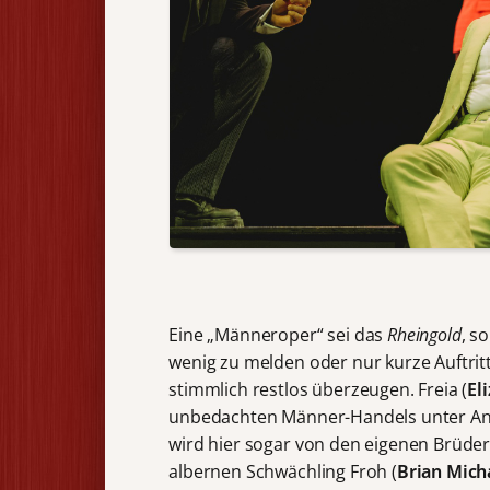
Eine „Männeroper“ sei das
Rheingold
, s
wenig zu melden oder nur kurze Auftri
stimmlich restlos überzeugen. Freia (
El
unbedachten Männer-Handels unter Anfü
wird hier sogar von den eigenen Brüdern
albernen Schwächling Froh (
Brian Mich