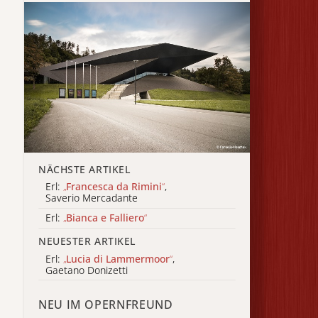
NÄCHSTE ARTIKEL
Erl:
„
Francesca da Rimini
“
,
Saverio Mercadante
Erl:
„
Bianca e Falliero
“
NEUESTER ARTIKEL
Erl:
„
Lucia di Lammermoor
“
,
Gaetano Donizetti
NEU IM OPERNFREUND