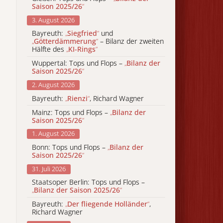
Saison 2025/26
“
3. August 2026
Bayreuth:
„
Siegfried
“
und
„
Götterdämmerung
“
– Bilanz der zweiten
Hälfte des
„
KI-Rings
“
Wuppertal: Tops und Flops –
„
Bilanz der
Saison 2025/26
“
2. August 2026
Bayreuth:
„
Rienzi
“
, Richard Wagner
Mainz: Tops und Flops –
„
Bilanz der
Saison 2025/26
“
1. August 2026
Bonn: Tops und Flops –
„
Bilanz der
Saison 2025/26
“
31. Juli 2026
Staatsoper Berlin: Tops und Flops –
„
Bilanz der Saison 2025/26
“
Bayreuth:
„
Der fliegende Holländer
“
,
Richard Wagner