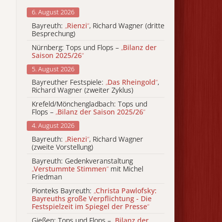
6. August 2026
Bayreuth:
„
Rienzi
“
, Richard Wagner (dritte
Besprechung)
Nürnberg: Tops und Flops –
„
Bilanz der
Saison 2025/26
“
5. August 2026
Bayreuther Festspiele:
„
Das Rheingold
“
,
Richard Wagner (zweiter Zyklus)
Krefeld/Mönchengladbach: Tops und
Flops –
„
Bilanz der Saison 2025/26
“
4. August 2026
Bayreuth:
„
Rienzi
“
, Richard Wagner
(zweite Vorstellung)
Bayreuth: Gedenkveranstaltung
„
Verstummte Stimmen
“
mit Michel
Friedman
Pionteks Bayreuth:
„
Christa Pawlofsky:
Bayreuths große Verpflichtung - Die
Festspielzeit im Spiegel der Presse
“
Gießen: Tops und Flops –
„
Bilanz der