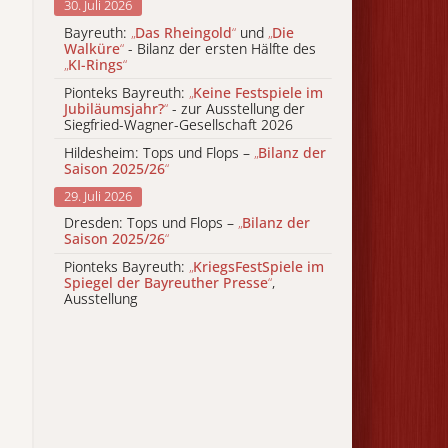
30. Juli 2026
Bayreuth:
„
Das Rheingold
“
und
„
Die
Walküre
“
- Bilanz der ersten Hälfte des
„
KI-Rings
“
Pionteks Bayreuth:
„
Keine Festspiele im
Jubiläumsjahr?
“
- zur Ausstellung der
Siegfried-Wagner-Gesellschaft 2026
Hildesheim: Tops und Flops –
„
Bilanz der
Saison 2025/26
“
29. Juli 2026
Dresden: Tops und Flops –
„
Bilanz der
Saison 2025/26
“
Pionteks Bayreuth:
„
KriegsFestSpiele im
Spiegel der Bayreuther Presse
“
,
Ausstellung