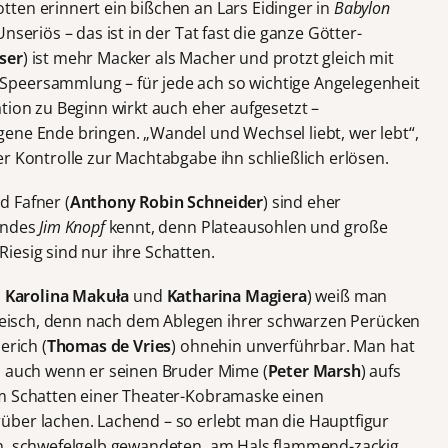
ten erinnert ein bißchen an Lars Eidinger in
Babylon
seriös – das ist in der Tat fast die ganze Götter-
ser
) ist mehr Macker als Macher und protzt gleich mit
peersammlung – für jede ach so wichtige Angelegenheit
tion zu Beginn wirkt auch eher aufgesetzt –
ene Ende bringen. „Wandel und Wechsel liebt, wer lebt“,
r Kontrolle zur Machtabgabe ihn schließlich erlösen.
d Fafner (
Anthony Robin Schneider
) sind eher
 Endes
Jim Knopf
kennt, denn Plateausohlen und große
iesig sind nur ihre Schatten.
,
Karolina Makuła
und
Katharina Magiera
) weiß man
 Fleisch, denn nach dem Ablegen ihrer schwarzen Perücken
erich (
Thomas de Vries
) ohnehin unverführbar. Man hat
, auch wenn er seinen Bruder Mime (
Peter Marsh
) aufs
em Schatten einer Theater-Kobramaske einen
über lachen. Lachend – so erlebt man die Hauptfigur
n, schwefelgelb gewandeten, am Hals flammend-zackig