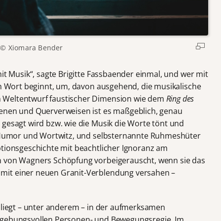
© Xiomara Bender
mit Musik“, sagte Brigitte Fassbaender einmal, und wer mit
dem Wort beginnt, um, davon ausgehend, die musikalische
 Weltentwurf faustischer Dimension wie dem
Ring des
enen und Querverweisen ist es maßgeblich, genau
 gesagt wird bzw. wie die Musik die Worte tönt und
 Humor und Wortwitz, und selbsternannte Ruhmeshüter
ptionsgeschichte mit beachtlicher Ignoranz am
n von Wagners Schöpfung vorbeigerauscht, wenn sie das
mit einer neuen Granit-Verblendung versahen –
n liegt – unter anderem – in der aufmerksamen
ngebungsvollen Personen- und Bewegungsregie. Im