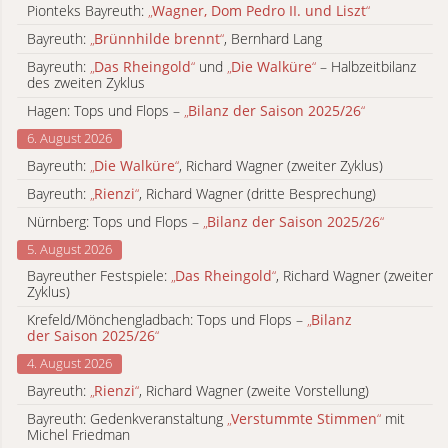
Pionteks Bayreuth:
„
Wagner, Dom Pedro II. und Liszt
“
Bayreuth:
„
Brünnhilde brennt
“
, Bernhard Lang
Bayreuth:
„
Das Rheingold
“
und
„
Die Walküre
“
– Halbzeitbilanz
des zweiten Zyklus
Hagen: Tops und Flops –
„
Bilanz der Saison 2025/26
“
6. August 2026
Bayreuth:
„
Die Walküre
“
, Richard Wagner (zweiter Zyklus)
Bayreuth:
„
Rienzi
“
, Richard Wagner (dritte Besprechung)
Nürnberg: Tops und Flops –
„
Bilanz der Saison 2025/26
“
5. August 2026
Bayreuther Festspiele:
„
Das Rheingold
“
, Richard Wagner (zweiter
Zyklus)
Krefeld/Mönchengladbach: Tops und Flops –
„
Bilanz
der Saison 2025/26
“
4. August 2026
Bayreuth:
„
Rienzi
“
, Richard Wagner (zweite Vorstellung)
Bayreuth: Gedenkveranstaltung
„
Verstummte Stimmen
“
mit
Michel Friedman