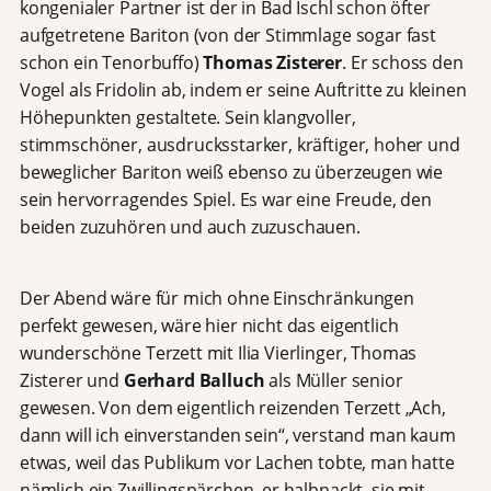
kongenialer Partner ist der in Bad Ischl schon öfter
aufgetretene Bariton (von der Stimmlage sogar fast
schon ein Tenorbuffo)
Thomas Zisterer
. Er schoss den
Vogel als Fridolin ab, indem er seine Auftritte zu kleinen
Höhepunkten gestaltete. Sein klangvoller,
stimmschöner, ausdrucksstarker, kräftiger, hoher und
beweglicher Bariton weiß ebenso zu überzeugen wie
sein hervorragendes Spiel. Es war eine Freude, den
beiden zuzuhören und auch zuzuschauen.
Der Abend wäre für mich ohne Einschränkungen
perfekt gewesen, wäre hier nicht das eigentlich
wunderschöne Terzett mit Ilia Vierlinger, Thomas
Zisterer und
Gerhard Balluch
als Müller senior
gewesen. Von dem eigentlich reizenden Terzett „Ach,
dann will ich einverstanden sein“, verstand man kaum
etwas, weil das Publikum vor Lachen tobte, man hatte
nämlich ein Zwillingspärchen, er halbnackt, sie mit