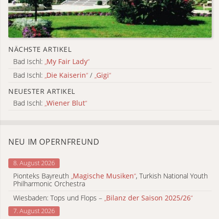
NÄCHSTE ARTIKEL
Bad Ischl:
„
My Fair Lady
“
Bad Ischl:
„
Die Kaiserin
“
/
„
Gigi
“
NEUESTER ARTIKEL
Bad Ischl:
„
Wiener Blut
“
NEU IM OPERNFREUND
8. August 2026
Pionteks Bayreuth
„
Magische Musiken
“
, Turkish National Youth
Philharmonic Orchestra
Wiesbaden: Tops und Flops –
„
Bilanz der Saison 2025/26
“
7. August 2026