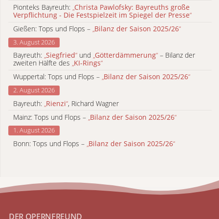
Pionteks Bayreuth:
„
Christa Pawlofsky: Bayreuths große
Verpflichtung - Die Festspielzeit im Spiegel der Presse
“
Gießen: Tops und Flops –
„
Bilanz der Saison 2025/26
“
3. August 2026
Bayreuth:
„
Siegfried
“
und
„
Götterdämmerung
“
– Bilanz der
zweiten Hälfte des
„
KI-Rings
“
Wuppertal: Tops und Flops –
„
Bilanz der Saison 2025/26
“
2. August 2026
Bayreuth:
„
Rienzi
“
, Richard Wagner
Mainz: Tops und Flops –
„
Bilanz der Saison 2025/26
“
1. August 2026
Bonn: Tops und Flops –
„
Bilanz der Saison 2025/26
“
DER OPERNFREUND