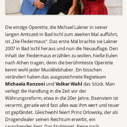
Die einzige Operette, die Michael Lakner in seiner
langen Amtszeit in Bad Ischl zum zweiten Mal aufführt,
ist „Die Fledermaus“. Das erste Mal brachte sie Lakner
2007 in Bad Ischl heraus und nun die Neuauflage. Den
Inhalt der Fledermaus erzählen zu wollen, hieße Eulen
nach Athen tragen, denn die berühmteste Operette
kennt wohl jeder Musikliebhaber. Ein bisschen
verändert haben das ausgezeichnete Regieteam
Michaela Ronzoni
und
Volker Wahl
das Stück. Man
verlegt die Handlung in die Zeit vor der
Währungsreform, etwa in die 20er Jahre, Eisenstein ist
verarmt, gerade wird fast alles was ihm wert und teuer
ist gepfändet. Gleichwohl feiert Prinz Orlowsky, der als
Drogendealer seinen Reichtum erwirbt, ein
rauschendes Fest. Das Stuhlspiel „Reise nach