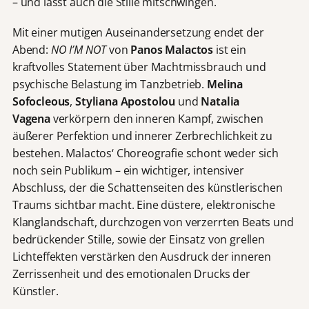
– und lässt auch die Stille mitschwingen.
Mit einer mutigen Auseinandersetzung endet der
Abend:
NO I’M NOT
von
Panos Malactos
ist ein
kraftvolles Statement über Machtmissbrauch und
psychische Belastung im Tanzbetrieb.
Melina
Sofocleous
,
Styliana Apostolou
und
Natalia
Vagena
verkörpern den inneren Kampf, zwischen
äußerer Perfektion und innerer Zerbrechlichkeit zu
bestehen. Malactos‘ Choreografie schont weder sich
noch sein Publikum – ein wichtiger, intensiver
Abschluss, der die Schattenseiten des künstlerischen
Traums sichtbar macht. Eine düstere, elektronische
Klanglandschaft, durchzogen von verzerrten Beats und
bedrückender Stille, sowie der Einsatz von grellen
Lichteffekten verstärken den Ausdruck der inneren
Zerrissenheit und des emotionalen Drucks der
Künstler.