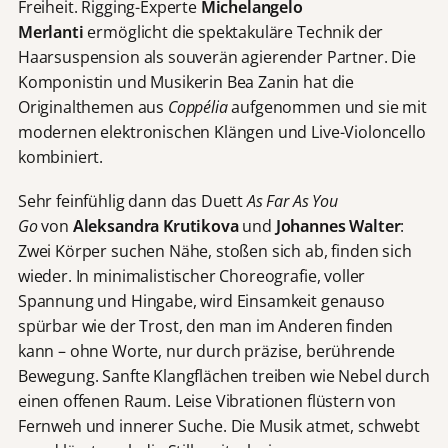
Freiheit. Rigging-Experte
Michelangelo
Merlanti
ermöglicht die spektakuläre Technik der
Haarsuspension als souverän agierender Partner. Die
Komponistin und Musikerin Bea Zanin hat die
Originalthemen aus
Coppélia
aufgenommen und sie mit
modernen elektronischen Klängen und Live-Violoncello
kombiniert.
Sehr feinfühlig dann das Duett
As Far As You
Go
von
Aleksandra Krutikova
und
Johannes Walter
:
Zwei Körper suchen Nähe, stoßen sich ab, finden sich
wieder. In minimalistischer Choreografie, voller
Spannung und Hingabe, wird Einsamkeit genauso
spürbar wie der Trost, den man im Anderen finden
kann – ohne Worte, nur durch präzise, berührende
Bewegung. Sanfte Klangflächen treiben wie Nebel durch
einen offenen Raum. Leise Vibrationen flüstern von
Fernweh und innerer Suche. Die Musik atmet, schwebt