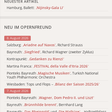
NEUESTER ARTIKEL
Hamburg, Ballett:
„
Nijinsky-Gala LI
“
NEU IM OPERNFREUND
8. August 2026
Salzburg:
„
Ariadne auf Naxos
“
, Richard Strauss
Bayreuth:
„
Siegfried
“
, Richard Wagner (zweiter Zyklus)
Kontrapunkt:
„
Gedanken zu Rienzi
“
Martina Franca:
„
FESTIVAL della Valle d’Itria 2026
“
Pionteks Bayreuth
„
Magische Musiken
“
, Turkish National
Youth Philharmonic Orchestra
Wiesbaden: Tops und Flops –
„
Bilanz der Saison 2025/26
“
7. August 2026
Pionteks Bayreuth:
„
Wagner, Dom Pedro II. und Liszt
“
Bayreuth:
„
Brünnhilde brennt
“
, Bernhard Lang
Bayreuth:
„
Das Rheingold
“
und
„
Die Walküre
“
– Halbzeitbilanz