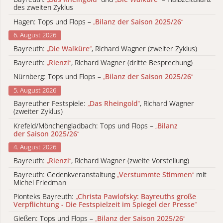
des zweiten Zyklus
Hagen: Tops und Flops –
„
Bilanz der Saison 2025/26
“
6. August 2026
Bayreuth:
„
Die Walküre
“
, Richard Wagner (zweiter Zyklus)
Bayreuth:
„
Rienzi
“
, Richard Wagner (dritte Besprechung)
Nürnberg: Tops und Flops –
„
Bilanz der Saison 2025/26
“
5. August 2026
Bayreuther Festspiele:
„
Das Rheingold
“
, Richard Wagner
(zweiter Zyklus)
Krefeld/Mönchengladbach: Tops und Flops –
„
Bilanz
der Saison 2025/26
“
4. August 2026
Bayreuth:
„
Rienzi
“
, Richard Wagner (zweite Vorstellung)
Bayreuth: Gedenkveranstaltung
„
Verstummte Stimmen
“
mit
Michel Friedman
Pionteks Bayreuth:
„
Christa Pawlofsky: Bayreuths große
Verpflichtung - Die Festspielzeit im Spiegel der Presse
“
Gießen: Tops und Flops –
„
Bilanz der Saison 2025/26
“