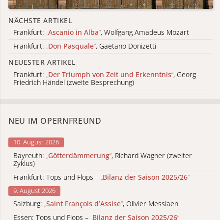
NÄCHSTE ARTIKEL
Frankfurt:
„
Ascanio in Alba
“
, Wolfgang Amadeus Mozart
Frankfurt:
„
Don Pasquale
“
, Gaetano Donizetti
NEUESTER ARTIKEL
Frankfurt:
„
Der Triumph von Zeit und Erkenntnis
“
, Georg
Friedrich Händel (zweite Besprechung)
NEU IM OPERNFREUND
10. August 2026
Bayreuth:
„
Götterdämmerung
“
, Richard Wagner (zweiter
Zyklus)
Frankfurt: Tops und Flops –
„
Bilanz der Saison 2025/26
“
9. August 2026
Salzburg:
„
Saint François d’Assise
“
, Olivier Messiaen
Essen: Tops und Flops –
„
Bilanz der Saison 2025/26
“