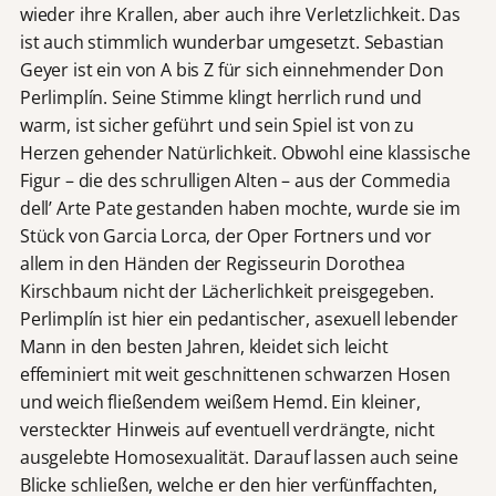
wieder ihre Krallen, aber auch ihre Verletzlichkeit. Das
ist auch stimmlich wunderbar umgesetzt. Sebastian
Geyer ist ein von A bis Z für sich einnehmender Don
Perlimplín. Seine Stimme klingt herrlich rund und
warm, ist sicher geführt und sein Spiel ist von zu
Herzen gehender Natürlichkeit. Obwohl eine klassische
Figur – die des schrulligen Alten – aus der Commedia
dell’ Arte Pate gestanden haben mochte, wurde sie im
Stück von Garcia Lorca, der Oper Fortners und vor
allem in den Händen der Regisseurin Dorothea
Kirschbaum nicht der Lächerlichkeit preisgegeben.
Perlimplín ist hier ein pedantischer, asexuell lebender
Mann in den besten Jahren, kleidet sich leicht
effeminiert mit weit geschnittenen schwarzen Hosen
und weich fließendem weißem Hemd. Ein kleiner,
versteckter Hinweis auf eventuell verdrängte, nicht
ausgelebte Homosexualität. Darauf lassen auch seine
Blicke schließen, welche er den hier verfünffachten,