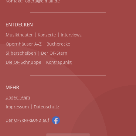
Kontakt
:
opera@e.mail.de
ENTDECKEN
Musiktheater
Konzerte
Interviews
Opernhäuser A–Z
Bücherecke
Silberscheiben
Der OF-Stern
Die OF-Schnuppe
Kontrapunkt
MEHR
Unser Team
Impressum
Datenschutz
Der O
auf
PERNFREUND