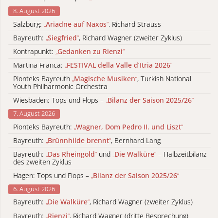
8. August 2026
Salzburg:
„
Ariadne auf Naxos
“
, Richard Strauss
Bayreuth:
„
Siegfried
“
, Richard Wagner (zweiter Zyklus)
Kontrapunkt:
„
Gedanken zu Rienzi
“
Martina Franca:
„
FESTIVAL della Valle d’Itria 2026
“
Pionteks Bayreuth
„
Magische Musiken
“
, Turkish National
Youth Philharmonic Orchestra
Wiesbaden: Tops und Flops –
„
Bilanz der Saison 2025/26
“
7. August 2026
Pionteks Bayreuth:
„
Wagner, Dom Pedro II. und Liszt
“
Bayreuth:
„
Brünnhilde brennt
“
, Bernhard Lang
Bayreuth:
„
Das Rheingold
“
und
„
Die Walküre
“
– Halbzeitbilanz
des zweiten Zyklus
Hagen: Tops und Flops –
„
Bilanz der Saison 2025/26
“
6. August 2026
Bayreuth:
„
Die Walküre
“
, Richard Wagner (zweiter Zyklus)
Bayreuth:
„
Rienzi
“
, Richard Wagner (dritte Besprechung)