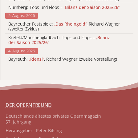
Nürnberg: Tops und Flops –
„
Bilanz der Saison 2025/26
“
5. August 2026
Bayreuther Festspiele:
„
Das Rheingold
“
, Richard Wagner
(zweiter Zyklus)
Krefeld/Mönchengladbach: Tops und Flops –
„
Bilanz
der Saison 2025/26
“
4. August 2026
Bayreuth:
„
Rienzi
“
, Richard Wagner (zweite Vorstellung)
DER OPERNFREUND
Deutschlands ältestes privates
Opernmagazin
57. Jahrgang
Herausgeber
: Peter Bilsing