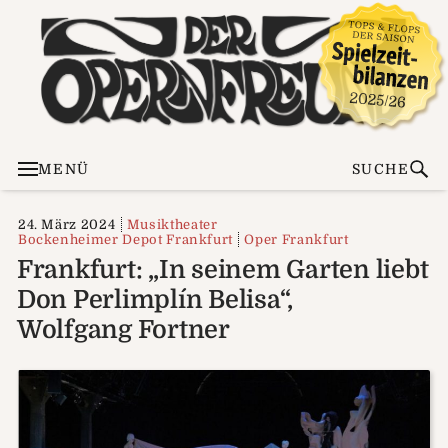
MENÜ
SUCHE
24. März 2024
Musiktheater
Bockenheimer Depot Frankfurt
Oper Frankfurt
Frankfurt: „In seinem Garten liebt
Don Perlimplín Belisa“,
Wolfgang Fortner