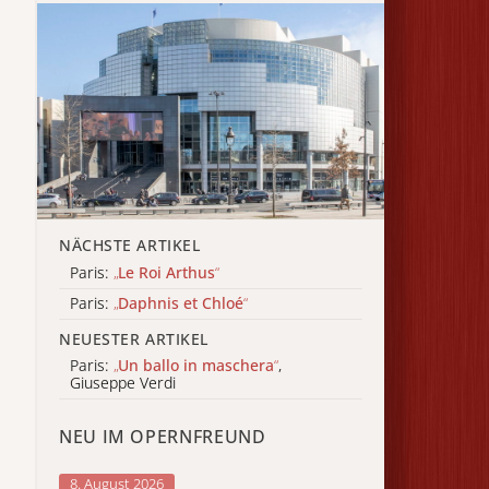
NÄCHSTE ARTIKEL
Paris:
„
Le Roi Arthus
“
Paris:
„
Daphnis et Chloé
“
NEUESTER ARTIKEL
Paris:
„
Un ballo in maschera
“
,
Giuseppe Verdi
NEU IM OPERNFREUND
8. August 2026