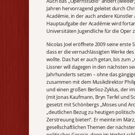
Auch das „Opernstudio“ ändert (wieder)
Jahren hervorragend geleitet durch Chris
Académie, in der auch andere Künstler
Hauptaufgabe der Académie wird forta
Universitäten Jugendliche für die Oper 
Nicolas Joel eröffnete 2009 seine erste S
dass er die vernachlässigten Werke des
wollte. Das hat er auch getan, bis zum 
Lissner will dagegen in den nächsten s
Jahrhunderts setzen – ohne das gängige
zusammen mit dem Musikdirektor Philipp
und einen großen Berlioz-Zyklus, der 
(mit Jonas Kaufmann, Bryn Terfel und 
gesetzt mit Schönbergs „Moses und Aron“
„deutlichen Bezug zu heutigen politisc
Zerstreuung bieten“. Er meinte im März
gesellschaftlichen Themen der nächste
politisches Gespür, denn im Herbst schli