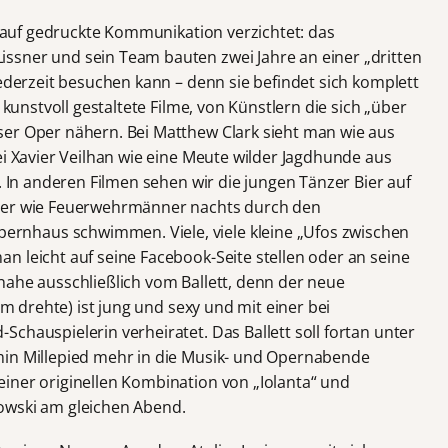
ch auf gedruckte Kommunikation verzichtet: das
ssner und sein Team bauten zwei Jahre an einer „dritten
jederzeit besuchen kann – denn sie befindet sich komplett
 kunstvoll gestaltete Filme, von Künstlern die sich „über
ser Oper nähern. Bei Matthew Clark sieht man wie aus
ei Xavier Veilhan wie eine Meute wilder Jagdhunde aus
. In anderen Filmen sehen wir die jungen Tänzer Bier auf
oder wie Feuerwehrmänner nachts durch den
nhaus schwimmen. Viele, viele kleine „Ufos zwischen
n leicht auf seine Facebook-Seite stellen oder an seine
nahe ausschließlich vom Ballett, denn der neue
ilm drehte) ist jung und sexy und mit einer bei
chauspielerin verheiratet. Das Ballett soll fortan unter
min Millepied mehr in die Musik- und Opernabende
iner originellen Kombination von „Iolanta“ und
owski am gleichen Abend.