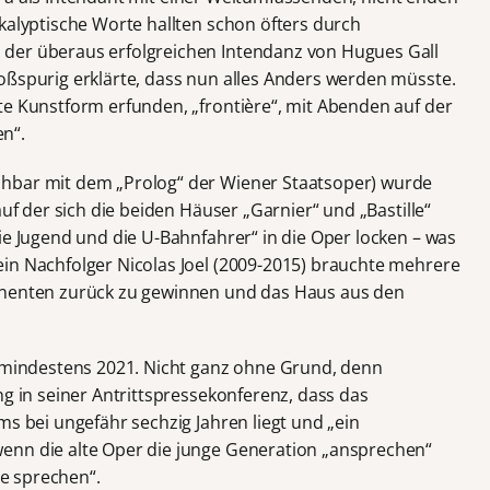
kalyptische Worte hallten schon öfters durch
h der überaus erfolgreichen Intendanz von Hugues Gall
oßspurig erklärte, dass nun alles Anders werden müsste.
te Kunstform erfunden, „frontière“, mit Abenden auf der
n“.
hbar mit dem „Prolog“ der Wiener Staatsoper) wurde
auf der sich die beiden Häuser „Garnier“ und „Bastille“
ie Jugend und die U-Bahnfahrer“ in die Oper locken – was
in Nachfolger Nicolas Joel (2009-2015) brauchte mehrere
nnenten zurück zu gewinnen und das Haus aus den
s mindestens 2021. Nicht ganz ohne Grund, denn
ng in seiner Antrittspressekonferenz, dass das
ms bei ungefähr sechzig Jahren liegt und „ein
enn die alte Oper die junge Generation „ansprechen“
he sprechen“.