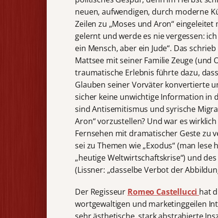
neuen, aufwendigen, durch moderne Kü
Zeilen zu „Moses und Aron“ eingeleitet 
gelernt und werde es nie vergessen: ich
ein Mensch, aber ein Jude“. Das schrie
Mattsee mit seiner Familie Zeuge (und 
traumatische Erlebnis führte dazu, dass
Glauben seiner Vorväter konvertierte un
sicher keine unwichtige Information i
sind Antisemitismus und syrische Migr
Aron“ vorzustellen? Und war es wirklic
Fernsehen mit dramatischer Geste zu 
sei zu Themen wie „Exodus“ (man lese he
„heutige Weltwirtschaftskrise“) und des
(Lissner: „dasselbe Verbot der Abbildun
Der Regisseur
Romeo Castellucci
hat d
wortgewaltigen und marketinggeilen Int
sehr ästhetische, stark abstrahierte Insz