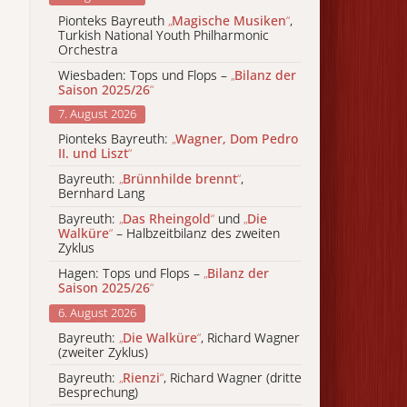
Pionteks Bayreuth
„
Magische Musiken
“
,
Turkish National Youth Philharmonic
Orchestra
Wiesbaden: Tops und Flops –
„
Bilanz der
Saison 2025/26
“
7. August 2026
Pionteks Bayreuth:
„
Wagner, Dom Pedro
II. und Liszt
“
Bayreuth:
„
Brünnhilde brennt
“
,
Bernhard Lang
Bayreuth:
„
Das Rheingold
“
und
„
Die
Walküre
“
– Halbzeitbilanz des zweiten
Zyklus
Hagen: Tops und Flops –
„
Bilanz der
Saison 2025/26
“
6. August 2026
Bayreuth:
„
Die Walküre
“
, Richard Wagner
(zweiter Zyklus)
Bayreuth:
„
Rienzi
“
, Richard Wagner (dritte
Besprechung)