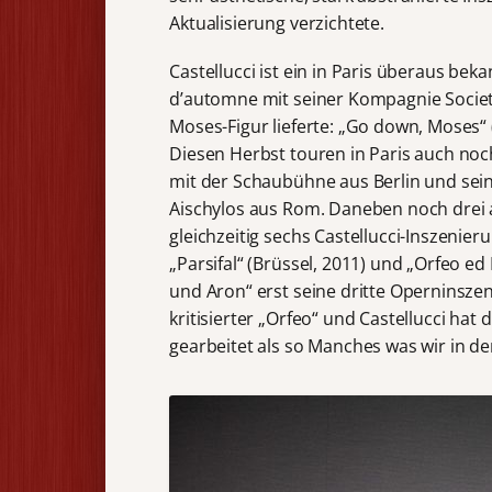
Aktualisierung verzichtete.
Castellucci ist ein in Paris überaus bek
d’automne mit seiner Kompagnie Societa
Moses-Figur lieferte: „Go down, Moses“
Diesen Herbst touren in Paris auch noc
mit der Schaubühne aus Berlin und sein
Aischylos aus Rom. Daneben noch drei 
gleichzeitig sechs Castellucci-Inszenier
„Parsifal“ (Brüssel, 2011) und „Orfeo e
und Aron“ erst seine dritte Operninszeni
kritisierter „Orfeo“ und Castellucci ha
gearbeitet als so Manches was wir in d