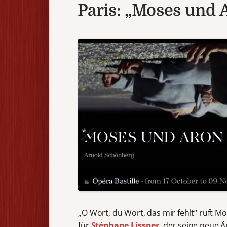
Paris: „Moses und 
„O Wort, du Wort, das mir fehlt“ ruft M
für
Stéphane Lissner
, der seine neue 