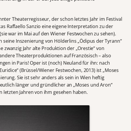
annter Theaterregisseur, der schon letztes Jahr im Festival
s Raffaello Sanzio eine eigene Interpretation zu der
 (sie war im Mai auf den Wiener Festwochen zu sehen).
h seine Inszenierung von Hölderlins „Ödipus der Tyrann“
e zwanzig Jahr alte Produktion der „Orestie“ von
andere Theaterproduktionen auf Französisch – also
ungen in Paris! Oper ist (noch) Neuland für ihn: nach
d Euridice“ (Brüssel/Wiener Festwochen, 2013) ist „Moses
erung. Sie ist sehr anders als sein in Wien heftig
t deutlich länger und gründlicher an „Moses und Aron“
en letzten Jahren von ihm gesehen haben.