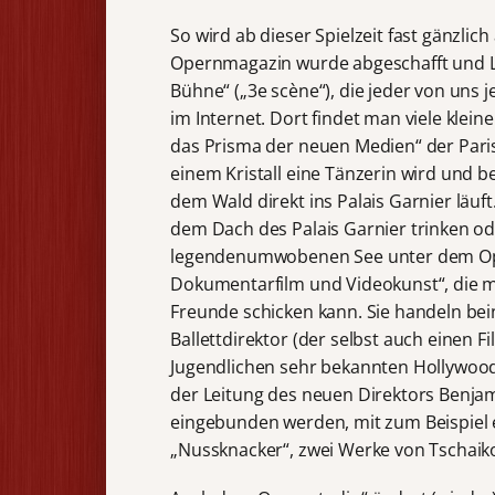
So wird ab dieser Spielzeit fast gänzli
Opernmagazin wurde abgeschafft und Li
Bühne“ („3e scène“), die jeder von uns 
im Internet. Dort findet man viele kleine
das Prisma der neuen Medien“ der Pari
einem Kristall eine Tänzerin wird und b
dem Wald direkt ins Palais Garnier läuft
dem Dach des Palais Garnier trinken 
legendenumwobenen See unter dem Oper
Dokumentarfilm und Videokunst“, die ma
Freunde schicken kann. Sie handeln bei
Ballettdirektor (der selbst auch einen F
Jugendlichen sehr bekannten Hollywood-S
der Leitung des neuen Direktors Benja
eingebunden werden, mit zum Beispiel e
„Nussknacker“, zwei Werke von Tschaik