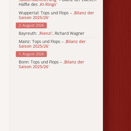
Hälfte des
„
KI-Rings
“
Wuppertal: Tops und Flops –
„
Bilanz der
Saison 2025/26
“
2. August 2026
Bayreuth:
„
Rienzi
“
, Richard Wagner
Mainz: Tops und Flops –
„
Bilanz der
Saison 2025/26
“
1. August 2026
Bonn: Tops und Flops –
„
Bilanz der
Saison 2025/26
“