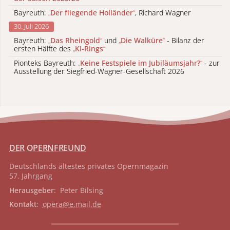
Bayreuth:
„
Der fliegende Holländer
“
, Richard Wagner
30. Juli 2026
Bayreuth:
„
Das Rheingold
“
und
„
Die Walküre
“
- Bilanz der
ersten Hälfte des
„
KI-Rings
“
Pionteks Bayreuth:
„
Keine Festspiele im Jubiläumsjahr?
“
- zur
Ausstellung der Siegfried-Wagner-Gesellschaft 2026
DER OPERNFREUND
Deutschlands ältestes privates
Opernmagazin
57. Jahrgang
Herausgeber
: Peter Bilsing
Kontakt
:
opera@e.mail.de