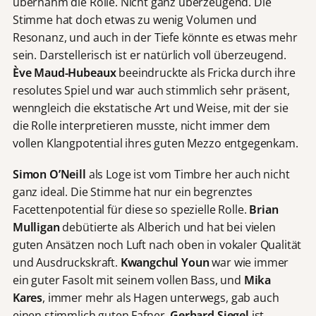
übernahm die Rolle. Nicht ganz überzeugend. Die
Stimme hat doch etwas zu wenig Volumen und
Resonanz, und auch in der Tiefe könnte es etwas mehr
sein. Darstellerisch ist er natürlich voll überzeugend.
Ève Maud-Hubeaux
beeindruckte als Fricka durch ihre
resolutes Spiel und war auch stimmlich sehr präsent,
wenngleich die ekstatische Art und Weise, mit der sie
die Rolle interpretieren musste, nicht immer dem
vollen Klangpotential ihres guten Mezzo entgegenkam.
Simon O’Neill
als Loge ist vom Timbre her auch nicht
ganz ideal. Die Stimme hat nur ein begrenztes
Facettenpotential für diese so spezielle Rolle.
Brian
Mulligan
debütierte als Alberich und hat bei vielen
guten Ansätzen noch Luft nach oben in vokaler Qualität
und Ausdruckskraft.
Kwangchul Youn
war wie immer
ein guter Fasolt mit seinem vollen Bass, und
Mika
Kares
, immer mehr als Hagen unterwegs, gab auch
einen stimmlich guten Fafner.
Gerhard Siegel
ist