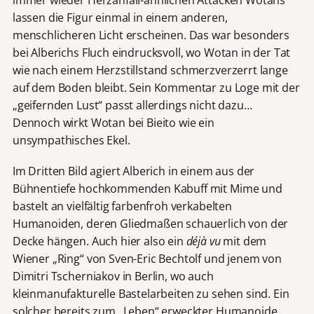
lassen die Figur einmal in einem anderen,
menschlicheren Licht erscheinen. Das war besonders
bei Alberichs Fluch eindrucksvoll, wo Wotan in der Tat
wie nach einem Herzstillstand schmerzverzerrt lange
auf dem Boden bleibt. Sein Kommentar zu Loge mit der
„geifernden Lust“ passt allerdings nicht dazu…
Dennoch wirkt Wotan bei Bieito wie ein
unsympathisches Ekel.
Im Dritten Bild agiert Alberich in einem aus der
Bühnentiefe hochkommenden Kabuff mit Mime und
bastelt an vielfältig farbenfroh verkabelten
Humanoiden, deren Gliedmaßen schauerlich von der
Decke hängen. Auch hier also ein
déjà vu
mit dem
Wiener „Ring“ von Sven-Eric Bechtolf und jenem von
Dimitri Tscherniakov in Berlin, wo auch
kleinmanufakturelle Bastelarbeiten zu sehen sind. Ein
solcher bereits zum „Leben“ erweckter Humanoide,