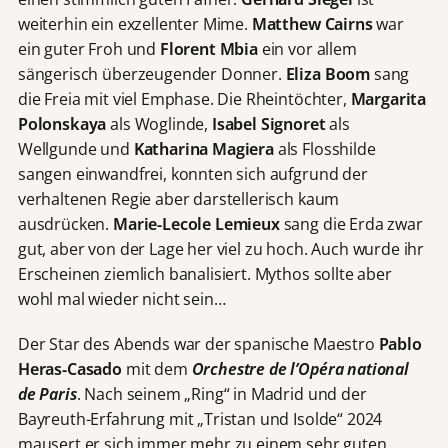
weiterhin ein exzellenter Mime.
Matthew Cairns
war
ein guter Froh und
Florent Mbia
ein vor allem
sängerisch überzeugender Donner.
Eliza Boom
sang
die Freia mit viel Emphase. Die Rheintöchter,
Margarita
Polonskaya
als Woglinde,
Isabel Signoret
als
Wellgunde und
Katharina Magiera
als Flosshilde
sangen einwandfrei, konnten sich aufgrund der
verhaltenen Regie aber darstellerisch kaum
ausdrücken.
Marie-Lecole Lemieux
sang die Erda zwar
gut, aber von der Lage her viel zu hoch. Auch wurde ihr
Erscheinen ziemlich banalisiert. Mythos sollte aber
wohl mal wieder nicht sein…
Der Star des Abends war der spanische Maestro
Pablo
Heras-Casado
mit dem
Orchestre de l’Opéra national
de Paris
. Nach seinem „Ring“ in Madrid und der
Bayreuth-Erfahrung mit „Tristan und Isolde“ 2024
mausert er sich immer mehr zu einem sehr guten