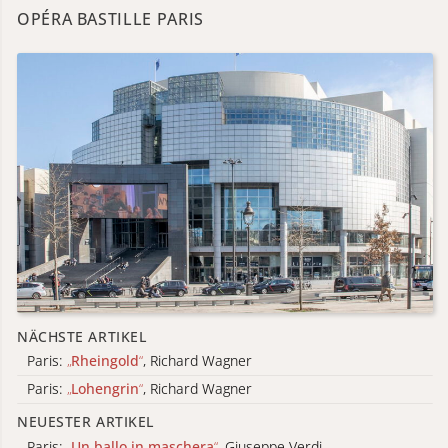
OPÉRA BASTILLE PARIS
NÄCHSTE ARTIKEL
Paris:
„
Rheingold
“
, Richard Wagner
Paris:
„
Lohengrin
“
, Richard Wagner
NEUESTER ARTIKEL
Paris:
„
Un ballo in maschera
“
, Giuseppe Verdi