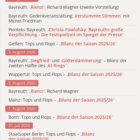
Bayreuth:
„
Rienzi
“
, Richard Wagner (zweite Vorstellung)
Bayreuth: Gedenkveranstaltung
„
Verstummte Stimmen
“
mit
Michel Friedman
Pionteks Bayreuth:
„
Christa Pawlofsky: Bayreuths große
Verpflichtung - Die Festspielzeit im Spiegel der Presse
“
Gießen: Tops und Flops –
„
Bilanz der Saison 2025/26
“
3. August 2026
Bayreuth:
„
Siegfried
“
und
„
Götterdämmerung
“
– Bilanz der
zweiten Hälfte des
„
KI-Rings
“
Wuppertal: Tops und Flops –
„
Bilanz der Saison 2025/26
“
2. August 2026
Bayreuth:
„
Rienzi
“
, Richard Wagner
Mainz: Tops und Flops –
„
Bilanz der Saison 2025/26
“
1. August 2026
Bonn: Tops und Flops –
„
Bilanz der Saison 2025/26
“
31. Juli 2026
Staatsoper Berlin: Tops und Flops –
„
Bilanz
der Saison 2025/26
“