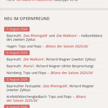
NEU IM OPERNFREUND
7. August 2026
Bayreuth:
„
Das Rheingold
“
und
„
Die Walküre
“
– Halbzeitbilanz
des zweiten Zyklus
Hagen: Tops und Flops –
„
Bilanz der Saison 2025/26
“
6. August 2026
Bayreuth:
„
Die Walküre
“
, Richard Wagner (zweiter Zyklus)
Bayreuth:
„
Rienzi
“
, Richard Wagner (dritte Besprechung)
Nürnberg: Tops und Flops –
„
Bilanz der Saison 2025/26
“
5. August 2026
Bayreuther Festspiele:
„
Das Rheingold
“
, Richard Wagner
(zweiter Zyklus)
Krefeld/Mönchengladbach: Tops und Flops –
„
Bilanz
der Saison 2025/26
“
4. August 2026