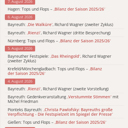
7. August 2026
Hagen: Tops und Flops –
„
Bilanz der Saison 2025/26
“
6. August 2026
Bayreuth:
„
Die Walküre
“
, Richard Wagner (zweiter Zyklus)
Bayreuth:
„
Rienzi
“
, Richard Wagner (dritte Besprechung)
Nürnberg: Tops und Flops –
„
Bilanz der Saison 2025/26
“
5. August 2026
Bayreuther Festspiele:
„
Das Rheingold
“
, Richard Wagner
(zweiter Zyklus)
Krefeld/Mönchengladbach: Tops und Flops –
„
Bilanz
der Saison 2025/26
“
4. August 2026
Bayreuth:
„
Rienzi
“
, Richard Wagner (zweite Vorstellung)
Bayreuth: Gedenkveranstaltung
„
Verstummte Stimmen
“
mit
Michel Friedman
Pionteks Bayreuth:
„
Christa Pawlofsky: Bayreuths große
Verpflichtung - Die Festspielzeit im Spiegel der Presse
“
Gießen: Tops und Flops –
„
Bilanz der Saison 2025/26
“