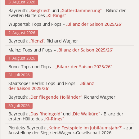
3. August 2026
Bayreuth:
„
Siegfried
“
und
„
Götterdämmerung
“
– Bilanz der
zweiten Hälfte des
„
KI-Rings
“
Wuppertal: Tops und Flops –
„
Bilanz der Saison 2025/26
“
2. August 2026
Bayreuth:
„
Rienzi
“
, Richard Wagner
Mainz: Tops und Flops –
„
Bilanz der Saison 2025/26
“
1. August 2026
Bonn: Tops und Flops –
„
Bilanz der Saison 2025/26
“
31. Juli 2026
Staatsoper Berlin: Tops und Flops –
„
Bilanz
der Saison 2025/26
“
Bayreuth:
„
Der fliegende Holländer
“
, Richard Wagner
30. Juli 2026
Bayreuth:
„
Das Rheingold
“
und
„
Die Walküre
“
- Bilanz der
ersten Hälfte des
„
KI-Rings
“
Pionteks Bayreuth:
„
Keine Festspiele im Jubiläumsjahr?
“
- zur
Ausstellung der Siegfried-Wagner-Gesellschaft 2026