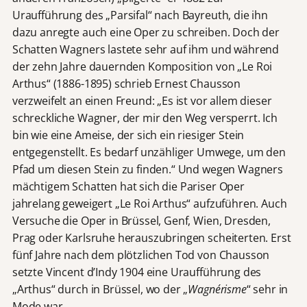
Uraufführung des „Parsifal“ nach Bayreuth, die ihn
dazu anregte auch eine Oper zu schreiben. Doch der
Schatten Wagners lastete sehr auf ihm und während
der zehn Jahre dauernden Komposition von „Le Roi
Arthus“ (1886-1895) schrieb Ernest Chausson
verzweifelt an einen Freund: „Es ist vor allem dieser
schreckliche Wagner, der mir den Weg versperrt. Ich
bin wie eine Ameise, der sich ein riesiger Stein
entgegenstellt. Es bedarf unzähliger Umwege, um den
Pfad um diesen Stein zu finden.“ Und wegen Wagners
mächtigem Schatten hat sich die Pariser Oper
jahrelang geweigert „Le Roi Arthus“ aufzuführen. Auch
Versuche die Oper in Brüssel, Genf, Wien, Dresden,
Prag oder Karlsruhe herauszubringen scheiterten. Erst
fünf Jahre nach dem plötzlichen Tod von Chausson
setzte Vincent d’Indy 1904 eine Uraufführung des
„Arthus“ durch in Brüssel, wo der „
Wagnérisme
“ sehr in
Mode war.