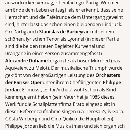
auszudrücken vermag, ist einfach großartig. Wenn er
am Ende dem Leben entsagt, als er erkennt, dass seine
Herrschaft und die Tafelrunde dem Untergang geweiht
sind, hinterlässt das schon einen bleibenden Eindruck.
Großartig auch
Stanislas de Barbeyrac
mit seinem
schönen, lyrischen Tenor als Lyonnel (in dieser Partie
sind die beiden treuen Begleiter Kurwenal und
Brangäne in einer Person zusammengefasst).
Alexandre Duhamel
ergänzte als böser Mordred (das
Äquivalent zu Melot). Der musikalische Triumph wurde
gekrönt von der großartigen Leistung des
Orchesters
der Pariser Oper
unter ihrem Chefdirigenten
Philippe
Jordan
. Er muss „Le Roi Arthus“ wohl schon als Kind
kennengelernt haben (sein Vater hat ja 1985 dieses
Werk für die Schallplattenfirma Erato eingespielt; in
dieser Referenzaufnahme singen u.a. Teresa Zylis-Gara,
Gösta Winbergh und Gino Quilico die Hauptrollen).
Philippe Jordan ließ die Musik atmen und sich organisch