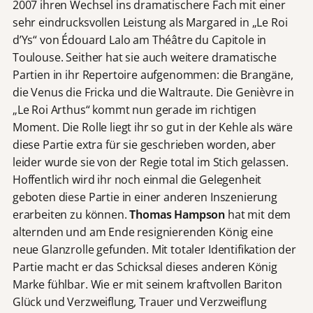
2007 ihren Wechsel ins dramatischere Fach mit einer
sehr eindrucksvollen Leistung als Margared in „Le Roi
d’Ys“ von Édouard Lalo am Théâtre du Capitole in
Toulouse. Seither hat sie auch weitere dramatische
Partien in ihr Repertoire aufgenommen: die Brangäne,
die Venus die Fricka und die Waltraute. Die Genièvre in
„Le Roi Arthus“ kommt nun gerade im richtigen
Moment. Die Rolle liegt ihr so gut in der Kehle als wäre
diese Partie extra für sie geschrieben worden, aber
leider wurde sie von der Regie total im Stich gelassen.
Hoffentlich wird ihr noch einmal die Gelegenheit
geboten diese Partie in einer anderen Inszenierung
erarbeiten zu können.
Thomas Hampson
hat mit dem
alternden und am Ende resignierenden König eine
neue Glanzrolle gefunden. Mit totaler Identifikation der
Partie macht er das Schicksal dieses anderen König
Marke fühlbar. Wie er mit seinem kraftvollen Bariton
Glück und Verzweiflung, Trauer und Verzweiflung