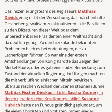
Gottswinter/Pawel Brozek/Daniel Eggert/Frank Schneiders
Das Inszenierungsteam des Regisseurs
Matthias
Davids
erlag nicht der Versuchung, das märchenhafte
Geschehen gewaltsam zu aktualisieren – die Parallelen
zu den Diktaturen dieser Welt oder dem
unberechenbaren Präsidenten einer Weltmacht sind
da deutlich genug. Zu den hierzulande bekannten
Problemen blieb es bei Andeutungen, die zu
Lacherfolgen führten: So war eine der ersten
Amtshandlungen von König Karotte das Zeigen der
Merkel-Raute, oder es gab eine spitze Bemerkung zum
Zustand der aktuellen Regierung. Im Übrigen machten
die mit verblüffend einfachen Mitteln bewirkten,
überaus raschen Wechsel der Szenen staunen (Bühne:
Mathias Fischer-Dieskau
– Licht:
Sascha Zauner
), in
denen geradezu eine Kostümorgie ablief.
Susanne
Hubrich
hatte den Fundus gründlich geplündert, um
die vielen Choristen und Statisten immer wieder