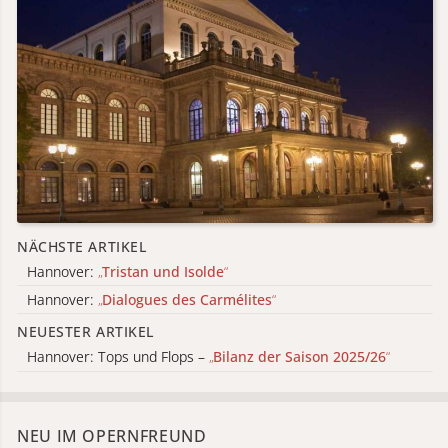
NÄCHSTE ARTIKEL
Hannover:
„
Tristan und Isolde
“
Hannover:
„
Dialogues des Carmélites
“
NEUESTER ARTIKEL
Hannover: Tops und Flops –
„
Bilanz der Saison 2025/26
“
NEU IM OPERNFREUND