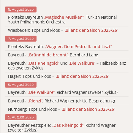
8. August 2026
Pionteks Bayreuth
„
Magische Musiken
“
, Turkish National
Youth Philharmonic Orchestra
Wiesbaden: Tops und Flops –
„
Bilanz der Saison 2025/26
“
7. August 2026
Pionteks Bayreuth:
„
Wagner, Dom Pedro II. und Liszt
“
Bayreuth:
„
Brünnhilde brennt
“
, Bernhard Lang
Bayreuth:
„
Das Rheingold
“
und
„
Die Walküre
“
– Halbzeitbilanz
des zweiten Zyklus
Hagen: Tops und Flops –
„
Bilanz der Saison 2025/26
“
6. August 2026
Bayreuth:
„
Die Walküre
“
, Richard Wagner (zweiter Zyklus)
Bayreuth:
„
Rienzi
“
, Richard Wagner (dritte Besprechung)
Nürnberg: Tops und Flops –
„
Bilanz der Saison 2025/26
“
5. August 2026
Bayreuther Festspiele:
„
Das Rheingold
“
, Richard Wagner
(zweiter Zyklus)