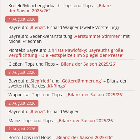
Krefeld/Mönchengladbach: Tops und Flops –
„
Bilanz
der Saison 2025/26
“
4. August 2026
Bayreuth:
„
Rienzi
“
, Richard Wagner (zweite Vorstellung)
Bayreuth: Gedenkveranstaltung
„
Verstummte Stimmen
“
mit
Michel Friedman
Pionteks Bayreuth:
„
Christa Pawlofsky: Bayreuths große
Verpflichtung - Die Festspielzeit im Spiegel der Presse
“
Gießen: Tops und Flops –
„
Bilanz der Saison 2025/26
“
3. August 2026
Bayreuth:
„
Siegfried
“
und
„
Götterdämmerung
“
– Bilanz der
zweiten Hälfte des
„
KI-Rings
“
Wuppertal: Tops und Flops –
„
Bilanz der Saison 2025/26
“
2. August 2026
Bayreuth:
„
Rienzi
“
, Richard Wagner
Mainz: Tops und Flops –
„
Bilanz der Saison 2025/26
“
1. August 2026
Bonn: Tops und Flops –
„
Bilanz der Saison 2025/26
“