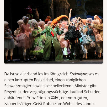
Da ist so allerhand los im Königreich
Krokodyne
, wo es
einen korrupten Polizeichef, einen königlichen
Schwarzmagier sowie speichelleckende Minister gibt.
Regent ist der vergnügungssüchtige, laufend Schulden
anhäufende Prinz Fridolin XXIV., der vom guten,
zauberkräftigen Geist Robin zum Wohle des Landes