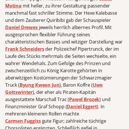
Motina
mit heller, zu ihrer Gestaltung passender
manchmal fast schriller Stimme. Der Hexe Kalebasse
und dem Zauberer Quiribibi gab der Schauspieler
Daniel Drewes
jeweils herrlich albernes Profil. Mit
ausgesprochen flexibler Führung seines
charakteristischen Basses und witziger Darstellung war
Frank Schneiders
der Polizeichef Pipertrunck, der im
Laufe des Stücks mehrmals die Seiten wechselte, ein
wahrer Wendehals. Zum Gefolge des Prinzen und
zwischenzeitlich zu König Karotte gehörten in
aberwitzigen Kostümierungen der Schwarzmagier
Truck (
Byung Kweon Jun
), Baron Koffre (
Uwe
Gottswinter
), der eher als Piraten-Kapitän
ausgestattete Marschall Trac (
Pawel Brozek
) und
Finanzminister Graf Schopp (
Daniel Eggert
). In
mehreren kleineren Rollen machte
Carmen Fuggiss
gute Figur; zahlreiche tüchtige
Chorsolisten ergänzten. Schließlich gefiel in